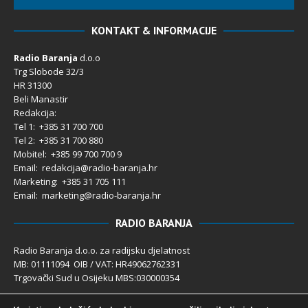
KONTAKT & INFORMACIJE
Radio Baranja
d.o.o
Trg Slobode 32/3
HR 31300
Beli Manastir
Redakcija:
Tel 1: +385 31 700 700
Tel 2: +385 31 700 880
Mobitel: +385 99 700 700 9
Email: redakcija@radio-baranja.hr
Marketing
: +385 31 705 111
Email: marketing@radio-baranja.hr
RADIO BARANJA
Radio Baranja d.o.o. za radijsku djelatnost
MB: 01111094 OIB / VAT: HR49062762331
Trgovački Sud u Osijeku MBS:030000354
Temeljni kapital 2.600,00 € uplaćen u cijelosti