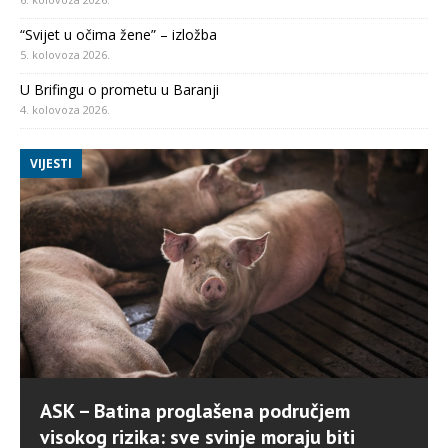
“Svijet u očima žene” – izložba
5. kolovoza 2026.
U Brifingu o prometu u Baranji
4. kolovoza 2026.
VIJESTI
ASK – Batina proglašena područjem
visokog rizika: sve svinje moraju biti