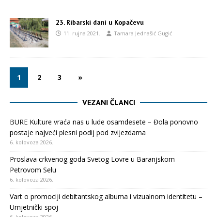
23. Ribarski dani u Kopačevu
11. rujna 2021.
Tamara Jednašić Gugić
1
2
3
»
VEZANI ČLANCI
BURE Kulture vraća nas u lude osamdesete – Đola ponovno
postaje najveći plesni podij pod zvijezdama
6. kolovoza 2026.
Proslava crkvenog goda Svetog Lovre u Baranjskom
Petrovom Selu
6. kolovoza 2026.
Vart o promociji debitantskog albuma i vizualnom identitetu –
Umjetnički spoj
6. kolovoza 2026.