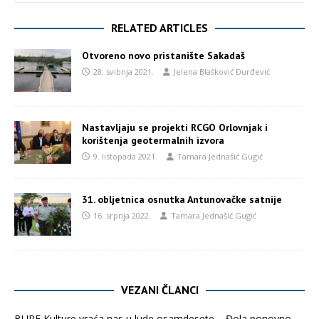
RELATED ARTICLES
Otvoreno novo pristanište Sakadaš
28. svibnja 2021.
Jelena Blašković Đurđević
Nastavljaju se projekti RCGO Orlovnjak i
korištenja geotermalnih izvora
9. listopada 2021.
Tamara Jednašić Gugić
31. obljetnica osnutka Antunovačke satnije
16. srpnja 2022.
Tamara Jednašić Gugić
VEZANI ČLANCI
BURE Kulture vraća nas u lude osamdesete – Đola ponovno