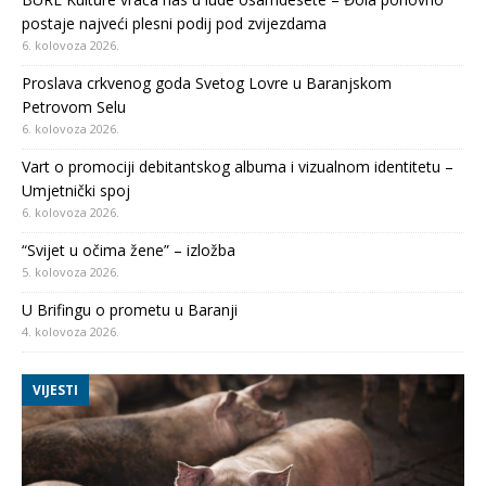
postaje najveći plesni podij pod zvijezdama
6. kolovoza 2026.
Proslava crkvenog goda Svetog Lovre u Baranjskom
Petrovom Selu
6. kolovoza 2026.
Vart o promociji debitantskog albuma i vizualnom identitetu –
Umjetnički spoj
6. kolovoza 2026.
“Svijet u očima žene” – izložba
5. kolovoza 2026.
U Brifingu o prometu u Baranji
4. kolovoza 2026.
VIJESTI