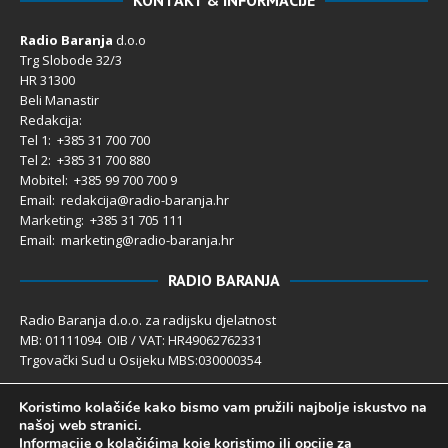
Radio Baranja
d.o.o
Trg Slobode 32/3
HR 31300
Beli Manastir
Redakcija:
Tel 1: +385 31 700 700
Tel 2: +385 31 700 880
Mobitel: +385 99 700 700 9
Email: redakcija@radio-baranja.hr
Marketing
: +385 31 705 111
Email: marketing@radio-baranja.hr
RADIO BARANJA
Radio Baranja d.o.o. za radijsku djelatnost
MB: 01111094 OIB / VAT: HR49062762331
Trgovački Sud u Osijeku MBS:030000354
Temeljni kapital 2.600,00 € uplaćen u cijelosti
Koristimo kolačiće kako bismo vam pružili najbolje iskustvo na
Poslovni račun PBZ: 2340009-1100121402
našoj web stranici.
IBAN: HR4123400091100121402
Informacije o kolačićima koje koristimo ili opcije za