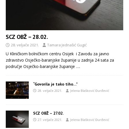
SCZ OBŽ – 28.02.
28. veljače 2021.
Tamara Jednašić Gugić
U Kliničkom bolničkom centru Osijek i Zavodu za javno
zdravstvo Osječko-baranjske županije u zadnja 24 sata za
područje Osječko-baranjske županije
….
“Govorila je tako tiho…”
28. veljače 2021.
Jelena Blašković Đurđević
SCZ OBŽ – 27.02.
27. veljače 2021.
Jelena Blašković Đurđević