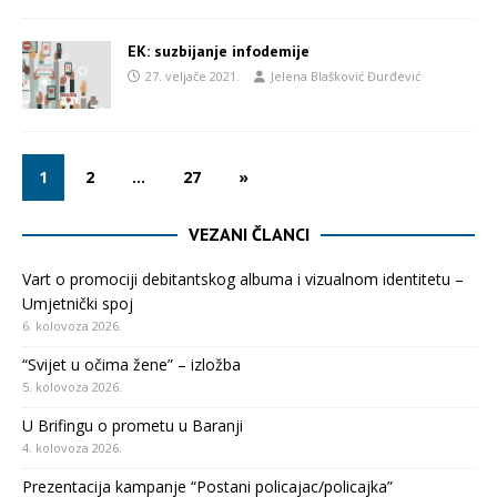
EK: suzbijanje infodemije
27. veljače 2021.
Jelena Blašković Đurđević
1
2
…
27
»
VEZANI ČLANCI
Vart o promociji debitantskog albuma i vizualnom identitetu –
Umjetnički spoj
6. kolovoza 2026.
“Svijet u očima žene” – izložba
5. kolovoza 2026.
U Brifingu o prometu u Baranji
4. kolovoza 2026.
Prezentacija kampanje “Postani policajac/policajka”