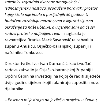
zajednici. Izgradnja dvorane omogućit će i
jednosmjensku nastavu, produženi boravak i prostor
kojeg škola nije imala u posljednjih 50 godina. U
budućem razdoblju morat ćemo osigurati sigurno
okruženje za naše učenike, a uvjerena sam da će svi
radovi proteći u najboljem redu –
naglasila je
ravnateljica Branka Mack Savanović te zahvalila
županu Anušiću, Osječko-baranjskoj županiji i
načelniku Tonkovcu.
Direktor tvrtke Iver Ivan Dumančić, kao izvođač
radova zahvalio je Osječko-baranjskoj županiji i
Općini Čepin na investiciji na kojoj će raditi sljedeće
dvije godine tijekom kojih planiraju zaposliti i nove
djelatnike.
–
Posebno mi je drago da je riječ o projektu u Čepinu,