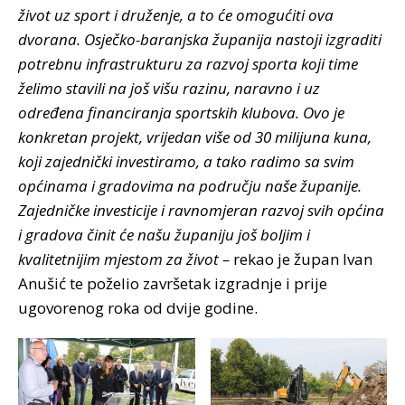
život uz sport i druženje, a to će omogućiti ova
dvorana. Osječko-baranjska županija nastoji izgraditi
potrebnu infrastrukturu za razvoj sporta koji time
želimo stavili na još višu razinu, naravno i uz
određena financiranja sportskih klubova. Ovo je
konkretan projekt, vrijedan više od 30 milijuna kuna,
koji zajednički investiramo, a tako radimo sa svim
općinama i gradovima na području naše županije.
Zajedničke investicije i ravnomjeran razvoj svih općina
i gradova činit će našu županiju još boljim i
kvalitetnijim mjestom za život –
rekao je župan Ivan
Anušić te poželio završetak izgradnje i prije
ugovorenog roka od dvije godine.