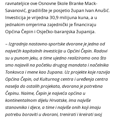
ravnateljice ove Osnovne škole Branke Mack-
Savanović, gradilište je posjetio župan Ivan Anušić.
Investicija je vrijedna 30,9 milijuna kuna, a u
jednakim omjerima zajednički je financiraju
Općina Čepin i Osječko-baranjska županija.
–
Izgradnja nastavno-sportske dvorane je jedna od
najvećih kapitalnih investicija u Općini Čepin. Radovi
su u punom jeku, a time ujedno realiziramo ono što
smo najavili na početku drugog mandata i načelnika
Tonkovca i mene kao župana. Uz projekte koje razvija
Općina Čepin, od Kulturnog centra i uređenja centra
naselja do ostalih projekata, dvorana je potrebna
Čepinu. Naime, Čepin je najveća općina u
kontinentalnom dijelu Hrvatske, ima najviše
stanovnika i djece, a time i najviše onih koji imaju
potrebu boraviti u dvorani, trenirati i kreirati svoj