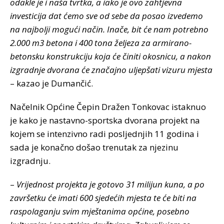
odakle je i naša tvrtka, a iako je ovo zahtjevna
investicija dat ćemo sve od sebe da posao izvedemo
na najbolji mogući način. Inače, bit će nam potrebno
2.000 m3 betona i 400 tona željeza za armirano-
betonsku konstrukciju koja će činiti okosnicu, a nakon
izgradnje dvorana će značajno uljepšati vizuru mjesta
– kazao je Dumančić.
Načelnik Općine Čepin Dražen Tonkovac istaknuo
je kako je nastavno-sportska dvorana projekt na
kojem se intenzivno radi posljednjih 11 godina i
sada je konačno došao trenutak za njezinu
izgradnju.
–
Vrijednost projekta je gotovo 31 milijun kuna, a po
završetku će imati 600 sjedećih mjesta te će biti na
raspolaganju svim mještanima općine, posebno