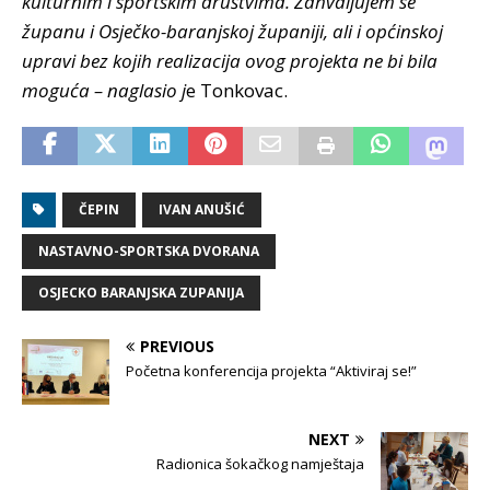
kulturnim i sportskim društvima. Zahvaljujem se
županu i Osječko-baranjskoj županiji, ali i općinskoj
upravi bez kojih realizacija ovog projekta ne bi bila
moguća – naglasio j
e Tonkovac.
ČEPIN
IVAN ANUŠIĆ
NASTAVNO-SPORTSKA DVORANA
OSJECKO BARANJSKA ZUPANIJA
PREVIOUS
Početna konferencija projekta “Aktiviraj se!”
NEXT
Radionica šokačkog namještaja