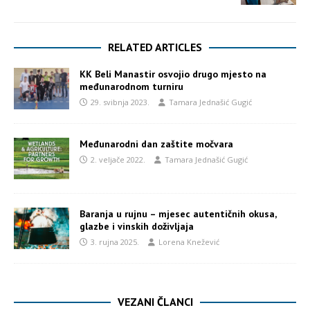
RELATED ARTICLES
KK Beli Manastir osvojio drugo mjesto na
međunarodnom turniru
29. svibnja 2023.
Tamara Jednašić Gugić
Međunarodni dan zaštite močvara
2. veljače 2022.
Tamara Jednašić Gugić
Baranja u rujnu – mjesec autentičnih okusa,
glazbe i vinskih doživljaja
3. rujna 2025.
Lorena Knežević
VEZANI ČLANCI