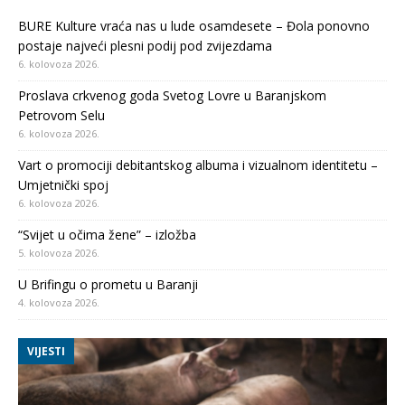
BURE Kulture vraća nas u lude osamdesete – Đola ponovno
postaje najveći plesni podij pod zvijezdama
6. kolovoza 2026.
Proslava crkvenog goda Svetog Lovre u Baranjskom
Petrovom Selu
6. kolovoza 2026.
Vart o promociji debitantskog albuma i vizualnom identitetu –
Umjetnički spoj
6. kolovoza 2026.
“Svijet u očima žene” – izložba
5. kolovoza 2026.
U Brifingu o prometu u Baranji
4. kolovoza 2026.
VIJESTI