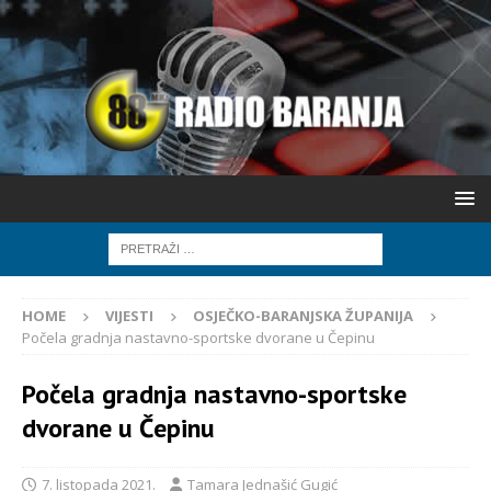
HOME
VIJESTI
OSJEČKO-BARANJSKA ŽUPANIJA
Počela gradnja nastavno-sportske dvorane u Čepinu
Počela gradnja nastavno-sportske
dvorane u Čepinu
7. listopada 2021.
Tamara Jednašić Gugić