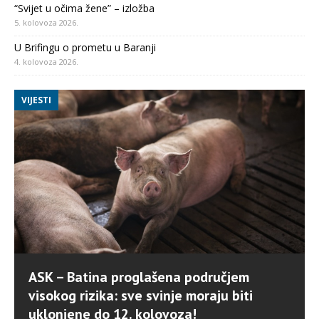
“Svijet u očima žene” – izložba
5. kolovoza 2026.
U Brifingu o prometu u Baranji
4. kolovoza 2026.
VIJESTI
ASK – Batina proglašena područjem
visokog rizika: sve svinje moraju biti
uklonjene do 12. kolovoza!