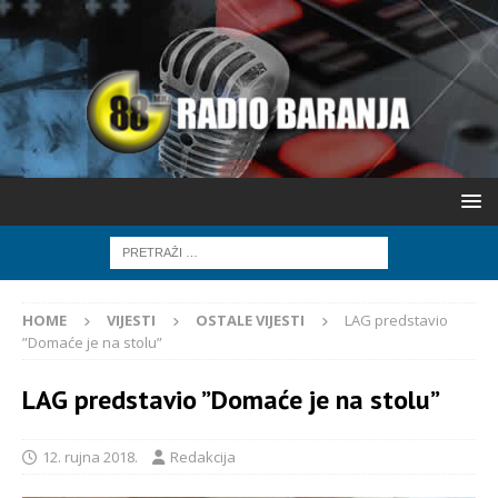
HOME
VIJESTI
OSTALE VIJESTI
LAG predstavio
”Domaće je na stolu”
LAG predstavio ”Domaće je na stolu”
12. rujna 2018.
Redakcija