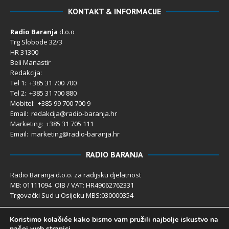
KONTAKT & INFORMACIJE
Radio Baranja
d.o.o
Trg Slobode 32/3
HR 31300
Beli Manastir
Redakcija:
Tel 1: +385 31 700 700
Tel 2: +385 31 700 880
Mobitel: +385 99 700 700 9
Email: redakcija@radio-baranja.hr
Marketing
: +385 31 705 111
Email: marketing@radio-baranja.hr
RADIO BARANJA
Radio Baranja d.o.o. za radijsku djelatnost
MB: 01111094 OIB / VAT: HR49062762331
Trgovački Sud u Osijeku MBS:030000354
Temeljni kapital 2.600,00 € uplaćen u cijelosti
Koristimo kolačiće kako bismo vam pružili najbolje iskustvo na
Poslovni račun PBZ: 2340009-1100121402
našoj web stranici.