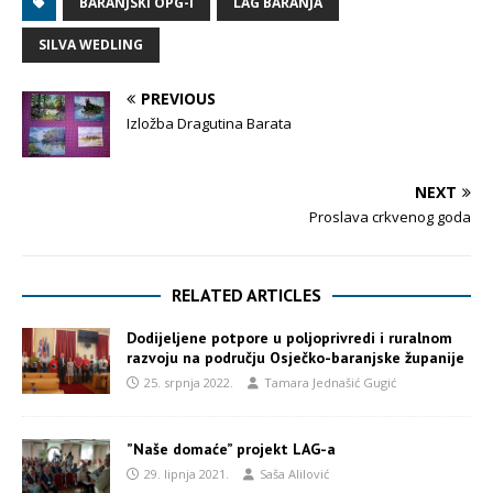
BARANJSKI OPG-I
LAG BARANJA
SILVA WEDLING
PREVIOUS
Izložba Dragutina Barata
NEXT
Proslava crkvenog goda
RELATED ARTICLES
Dodijeljene potpore u poljoprivredi i ruralnom
razvoju na području Osječko-baranjske županije
25. srpnja 2022.
Tamara Jednašić Gugić
”Naše domaće” projekt LAG-a
29. lipnja 2021.
Saša Alilović