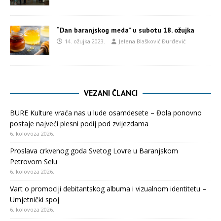
“Dan baranjskog meda” u subotu 18. ožujka
14. ožujka 2023.
Jelena Blašković Đurđević
VEZANI ČLANCI
BURE Kulture vraća nas u lude osamdesete – Đola ponovno
postaje najveći plesni podij pod zvijezdama
6. kolovoza 2026.
Proslava crkvenog goda Svetog Lovre u Baranjskom
Petrovom Selu
6. kolovoza 2026.
Vart o promociji debitantskog albuma i vizualnom identitetu –
Umjetnički spoj
6. kolovoza 2026.