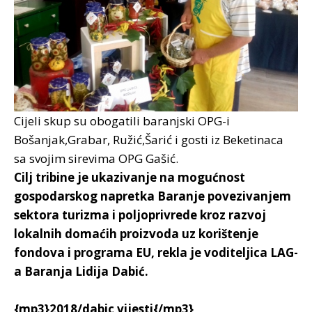
Cijeli skup su obogatili baranjski OPG-i
Bošanjak,Grabar, Ružić,Šarić i gosti iz Beketinaca
sa svojim sirevima OPG Gašić.
Cilj tribine je ukazivanje na mogućnost
gospodarskog napretka Baranje povezivanjem
sektora turizma i poljoprivrede kroz razvoj
lokalnih domaćih proizvoda uz korištenje
fondova i programa EU, rekla je voditeljica LAG-
a Baranja Lidija Dabić.
{mp3}2018/dabic vijesti{/mp3}