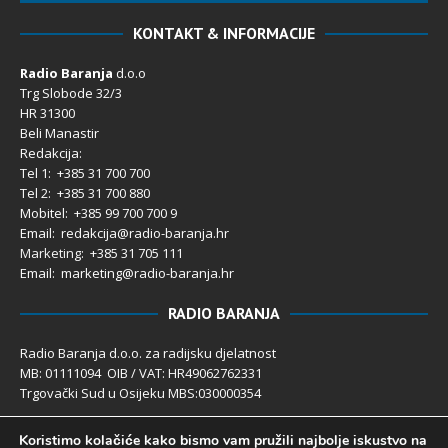
KONTAKT & INFORMACIJE
Radio Baranja
d.o.o
Trg Slobode 32/3
HR 31300
Beli Manastir
Redakcija:
Tel 1: +385 31 700 700
Tel 2: +385 31 700 880
Mobitel: +385 99 700 700 9
Email: redakcija@radio-baranja.hr
Marketing
: +385 31 705 111
Email: marketing@radio-baranja.hr
RADIO BARANJA
Radio Baranja d.o.o. za radijsku djelatnost
MB: 01111094 OIB / VAT: HR49062762331
Trgovački Sud u Osijeku MBS:030000354
Temeljni kapital 2.600,00 € uplaćen u cijelosti
Koristimo kolačiće kako bismo vam pružili najbolje iskustvo na