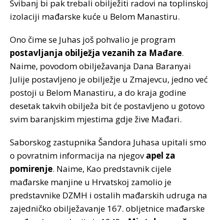
Svibanj bi pak trebali obilježiti radovi na toplinskoj
izolaciji mađarske kuće u Belom Manastiru.
Ono čime se Juhas još pohvalio je program
postavljanja obilježja vezanih za Mađare
.
Naime, povodom obilježavanja Dana Baranyai
Julije postavljeno je obilježje u Zmajevcu, jedno već
postoji u Belom Manastiru, a do kraja godine
desetak takvih obilježa bit će postavljeno u gotovo
svim baranjskim mjestima gdje žive Mađari.
Saborskog zastupnika Šandora Juhasa upitali smo
o povratnim informacija na njegov
apel za
pomirenje
. Naime, Kao predstavnik cijele
mađarske manjine u Hrvatskoj zamolio je
predstavnike DZMH i ostalih mađarskih udruga na
zajedničko obilježavanje 167. obljetnice mađarske