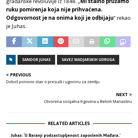
građanske revoluvije iz 1848. „
Mi stalno pružamo
ruku pomirenja koja nije prihvaćena.
Odgovornost je na onima koji je odbijaju
“ rekao
je Juhas.
SANDOR JUHAS
SAVEZ MADJARSKIH UDRUGA
PREVIOUS
Doboš ponovio stav o presudi i ugovoru za zemlju
NEXT
Otvorena socijalna trgovina u Belom Manastiru
RELATED ARTICLES
Juhas: ‘U Baranji podzastupljenost zaposlenih Mađara..’