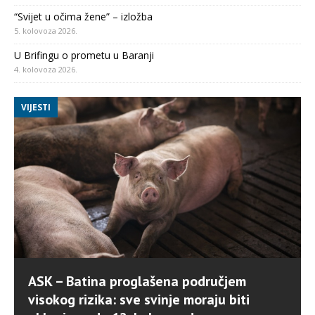
“Svijet u očima žene” – izložba
5. kolovoza 2026.
U Brifingu o prometu u Baranji
4. kolovoza 2026.
VIJESTI
ASK – Batina proglašena područjem
visokog rizika: sve svinje moraju biti