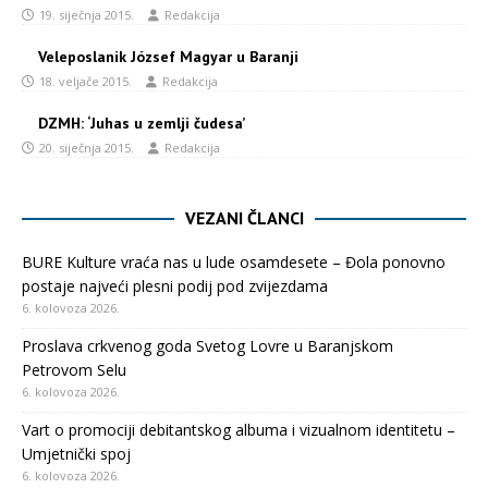
19. siječnja 2015.
Redakcija
Veleposlanik József Magyar u Baranji
18. veljače 2015.
Redakcija
DZMH: ‘Juhas u zemlji čudesa’
20. siječnja 2015.
Redakcija
VEZANI ČLANCI
BURE Kulture vraća nas u lude osamdesete – Đola ponovno
postaje najveći plesni podij pod zvijezdama
6. kolovoza 2026.
Proslava crkvenog goda Svetog Lovre u Baranjskom
Petrovom Selu
6. kolovoza 2026.
Vart o promociji debitantskog albuma i vizualnom identitetu –
Umjetnički spoj
6. kolovoza 2026.