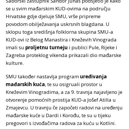
Saborski zastupnik Šandor Juhas podsjetio je kako
se u svim mađarskim KUD-ovima na području
Hrvatske gdje djeluje SMU, vrše pripreme
povodom obilježavanja uskrsnih blagdana. U
sklopu toga središnja folklorna skupina SMU-a
KUD-ovi iz Belog Manastira i Kneževih Vinograda
imali su
proljetnu turneju
i publici Pule, Rijeke i
Zagreba proteklog vikenda prikazali dio mađarske
kulture.
SMU također nastavlja program
uređivanja
mađarskih kuća
, te su osigruali prostor u
Kneževim Vinogradima, a za 9. travnja najavljeno je
otvorenje pomoćnih prostija KUD-a Jošef Atilla u
Zmajevcu. U travnju če započeti radovi na uređenju
mađarske kuće u Dardi i Korođu, te su u tijeku
pregovori s izvođačima radova za kuću u Kotlini.