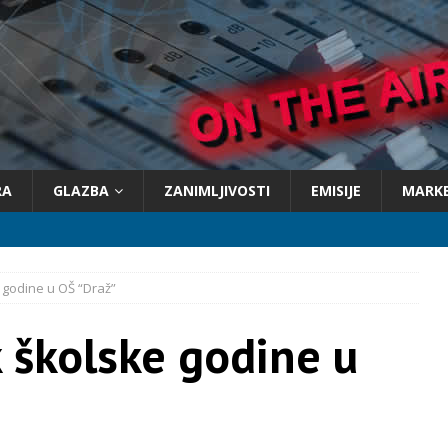
RA
GLAZBA
ZANIMLJIVOSTI
EMISIJE
MARK
 godine u OŠ “Draž”
 školske godine u