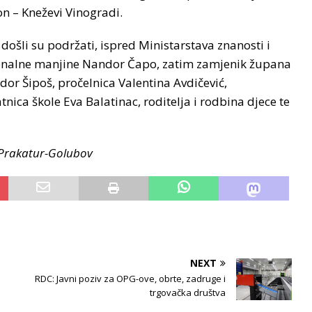
on – Kneževi Vinogradi.
došli su podržati, ispred Ministarstava znanosti i
ionalne manjine Nandor Čapo, zatim zamjenik župana
dor Šipoš, pročelnica Valentina Avdičević,
nica škole Eva Balatinac, roditelja i rodbina djece te
na Prakatur-Golubov
NEXT
RDC: Javni poziv za OPG-ove, obrte, zadruge i
trgovačka društva