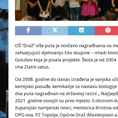
OŠ “Draž” više puta je novčano nagrađivana na me
zahvaljujući djelovanju Eko skupine – mladi biol
Golubov koja je pisala projekte. Škola je od 2
ima Zlatni satus.
Od 2008. godine do danas izrađena je vanjska učion
kemijsko posuđe, kemikalije za nastavu biologije i
dva puta nagrađivan na državnoj razini „ Najljepši 
2021. godine osvojili su prvo mjesto. S obzirom d
županijski namjenski novci, mentorica Kristina odl
OPG-ova, PZ Topolje, Općine Draž iMasterplast-a.