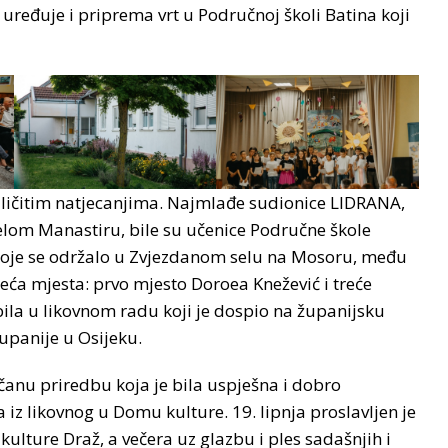
uređuje i priprema vrt u Područnoj školi Batina koji
različitim natjecanjima. Najmlađe sudionice LIDRANA,
Belom Manastiru, bile su učenice Područne škole
 koje se održalo u Zvjezdanom selu na Mosoru, među
eća mjesta: prvo mjesto Doroea Knežević i treće
bila u likovnom radu koji je dospio na županijsku
županije u Osijeku.
ečanu priredbu koja je bila uspješna i dobro
 iz likovnog u Domu kulture. 19. lipnja proslavljen je
ulture Draž, a večera uz glazbu i ples sadašnjih i