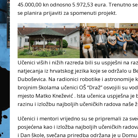
45.000,00 kn odnosno 5.972,53 eura. Trenutno se 
se planira prijaviti za spomenuti projekt.
Učenici viših i nižih razreda bili su uspješni na 
natjecanja iz hrvatskog jezika koje se održalo u 
Duboševica. Na radionici robotike i astronomije
brojnim školama učenici OŠ “Draž” osvojili su vod
mjesto Matko Knežević . Ista učenica uspješna je 
razinu i izložbu najboljih učeničkih radova naše 
Učenici i mentori vrijedno su se pripremali za sv
posjećena kao i izložba najboljih učeničkih radova
i Dan škole, svečana priredba održana je u Domu k