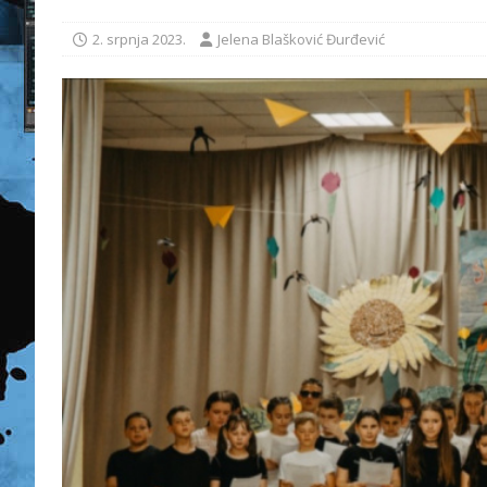
2. srpnja 2023.
Jelena Blašković Đurđević