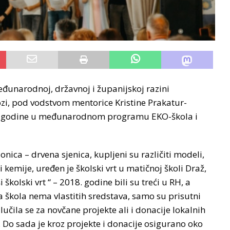
đunarodnoj, državnoj i županijskoj razini
ozi, pod vodstvom mentorice Kristine Prakatur-
004. godine u međunarodnom programu EKO-škola i
ica – drvena sjenica, kupljeni su različiti modeli,
 kemije, uređen je školski vrt u matičnoj školi Draž,
školski vrt “ – 2018. godine bili su treći u RH, a
a škola nema vlastitih sredstava, samo su prisutni
učila se za novčane projekte ali i donacije lokalnih
 Do sada je kroz projekte i donacije osigurano oko