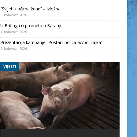
“Svijet u očima žene” – izložba
5. kolovoza 2026.
U Brifingu o prometu u Baranji
4. kolovoza 2026.
Prezentacija kampanje “Postani policajac/policajka”
4. kolovoza 2026.
VIJESTI