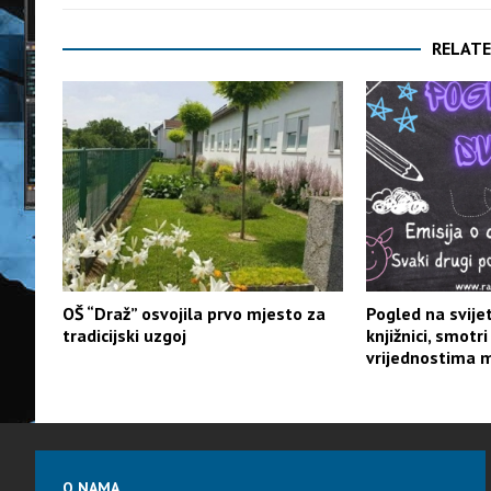
RELATE
OŠ “Draž” osvojila prvo mjesto za
Pogled na svijet
tradicijski uzgoj
knjižnici, smotr
vrijednostima 
O NAMA