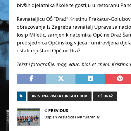
bivših djelatnika škole te gostiju u restoranu Pan
Ravnateljicu OŠ “Draž” Kristinu Prakatur-Golubov 
obrazovanja iz Zagreba ravnatelj Uprave za nac
Josip Miletić, zamjenik načelnika Općine Draž Šan
predsjednica Općinskog vijeća i umirovljena djelat
ostali mještani Općine Draž.
Tekst i fotografije: mag. educ. biol. et chem. Kristi
KRISTINA PRAKATUR GOLUBOV
OŠ DRAŽ
PREVIOUS
Uspjeh veslačica HVK “Baranja”