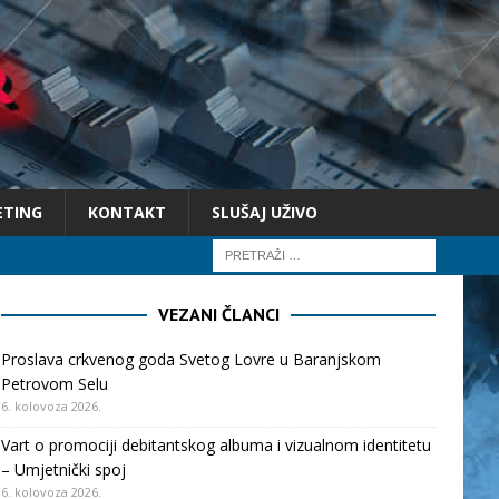
ETING
KONTAKT
SLUŠAJ UŽIVO
VEZANI ČLANCI
Proslava crkvenog goda Svetog Lovre u Baranjskom
Petrovom Selu
6. kolovoza 2026.
Vart o promociji debitantskog albuma i vizualnom identitetu
– Umjetnički spoj
6. kolovoza 2026.