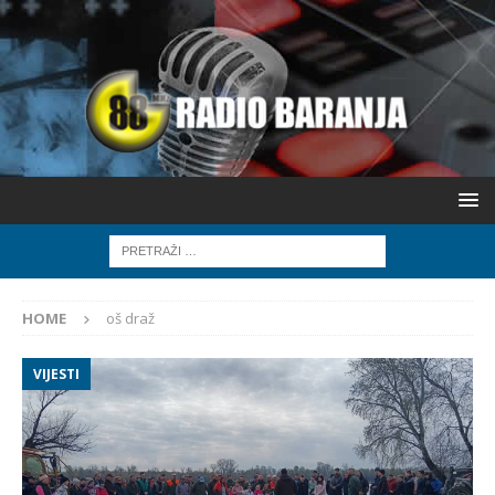
HOME
oš draž
VIJESTI