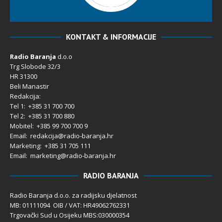
KONTAKT & INFORMACIJE
Radio Baranja
d.o.o
Trg Slobode 32/3
HR 31300
Beli Manastir
Redakcija:
Tel 1: +385 31 700 700
Tel 2: +385 31 700 880
Mobitel: +385 99 700 700 9
Email: redakcija@radio-baranja.hr
Marketing
: +385 31 705 111
Email: marketing@radio-baranja.hr
RADIO BARANJA
Radio Baranja d.o.o. za radijsku djelatnost
MB: 01111094 OIB / VAT: HR49062762331
Trgovački Sud u Osijeku MBS:030000354