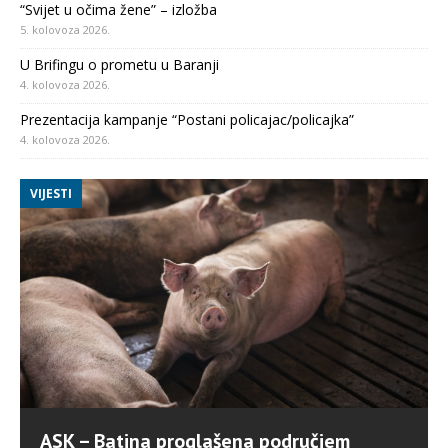
“Svijet u očima žene” – izložba
5. kolovoza 2026.
U Brifingu o prometu u Baranji
4. kolovoza 2026.
Prezentacija kampanje “Postani policajac/policajka”
4. kolovoza 2026.
VIJESTI
ASK – Batina proglašena područjem