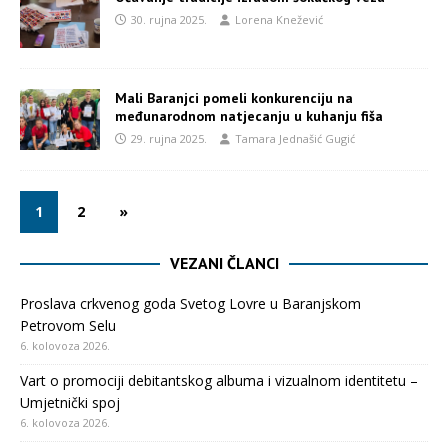
30. rujna 2025.
Lorena Knežević
Mali Baranjci pomeli konkurenciju na
međunarodnom natjecanju u kuhanju fiša
29. rujna 2025.
Tamara Jednašić Gugić
1
2
»
VEZANI ČLANCI
Proslava crkvenog goda Svetog Lovre u Baranjskom
Petrovom Selu
6. kolovoza 2026.
Vart o promociji debitantskog albuma i vizualnom identitetu –
Umjetnički spoj
6. kolovoza 2026.