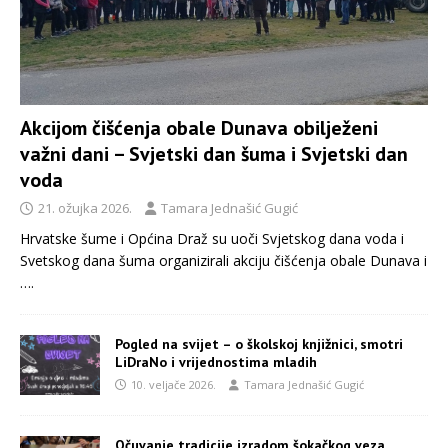
Akcijom čišćenja obale Dunava obilježeni
važni dani – Svjetski dan šuma i Svjetski dan
voda
21. ožujka 2026.
Tamara Jednašić Gugić
Hrvatske šume i Općina Draž su uoči Svjetskog dana voda i
Svetskog dana šuma organizirali akciju čišćenja obale Dunava i
….
Pogled na svijet – o školskoj knjižnici, smotri
LiDraNo i vrijednostima mladih
10. veljače 2026.
Tamara Jednašić Gugić
Očuvanje tradicije izradom šokačkog veza