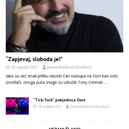
“Zapjevaj, sloboda je!”
18. veljače 2021.
Jelena Blašković Đurđević
Iako su već imali priliku iskusiti čari nastupa na Dori kao solo
izvođači, ovoga puta snage su udružili Tony Cetinski
….
“Tick-Tock” pobjednica Dore
16. veljače 2021.
Jelena Blašković Đurđević