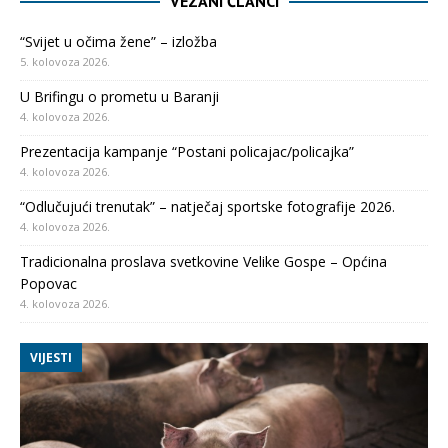
VEZANI ČLANCI
“Svijet u očima žene” – izložba
5. kolovoza 2026.
U Brifingu o prometu u Baranji
4. kolovoza 2026.
Prezentacija kampanje “Postani policajac/policajka”
4. kolovoza 2026.
“Odlučujući trenutak” – natječaj sportske fotografije 2026.
4. kolovoza 2026.
Tradicionalna proslava svetkovine Velike Gospe – Općina
Popovac
4. kolovoza 2026.
VIJESTI