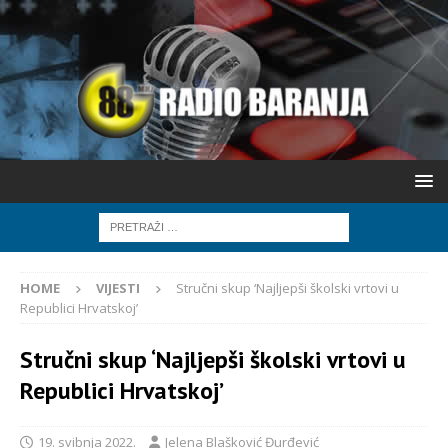
HOME
VIJESTI
Stručni skup ‘Najljepši školski vrtovi u
Republici Hrvatskoj’
Stručni skup ‘Najljepši školski vrtovi u
Republici Hrvatskoj’
19. svibnja 2022.
Jelena Blašković Đurđević