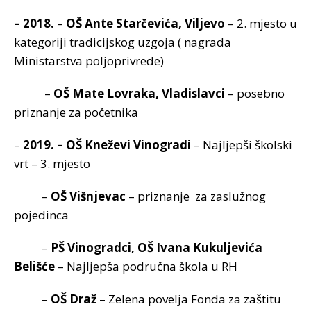
– 2018.
–
OŠ Ante Starčevića, Viljevo
– 2. mjesto u
kategoriji tradicijskog uzgoja ( nagrada
Ministarstva poljoprivrede)
–
OŠ Mate Lovraka, Vladislavci
– posebno
priznanje za početnika
–
2019. – OŠ Kneževi Vinogradi
– Najljepši školski
vrt – 3. mjesto
–
OŠ Višnjevac
– priznanje za zaslužnog
pojedinca
–
PŠ Vinogradci, OŠ Ivana Kukuljevića
Belišće
– Najljepša područna škola u RH
–
OŠ Draž
– Zelena povelja Fonda za zaštitu