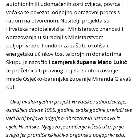
autohtonih ili udomaćenih sorti cvijeća, povrća i
voćaka te povezati odgojno-obrazovni proces s
radom na otvorenom. Nositelji projekta su
Hrvatska radiotelevizija i Ministarstvo znanosti i
obrazovanja u suradnji s Ministarstvom
poljoprivrede, Fondom za zaštitu okoliša i
energetsku učinkovitost te brojnim donatorima.
Skupu je nazočio i
zamjenik župana Mato Lukić
te pročelnica Upravnog odjela za obrazovanje i
mlade Osječko-baranjske županije Miranda Glavaš
Kul.
–
Ovaj hvalevrijedan projekt Hrvatske radiotelevizije,
osmišljen davne 1995. godine, svake godine privlači sve
veći broj prijava odgojno-obrazovnih ustanova iz
cijele Hrvatske. Njegovo je značenje višestruko, prije
svega jer promiče isključivo organsku poljoprivredu,