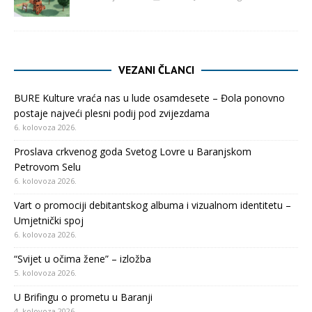
VEZANI ČLANCI
BURE Kulture vraća nas u lude osamdesete – Đola ponovno
postaje najveći plesni podij pod zvijezdama
6. kolovoza 2026.
Proslava crkvenog goda Svetog Lovre u Baranjskom
Petrovom Selu
6. kolovoza 2026.
Vart o promociji debitantskog albuma i vizualnom identitetu –
Umjetnički spoj
6. kolovoza 2026.
“Svijet u očima žene” – izložba
5. kolovoza 2026.
U Brifingu o prometu u Baranji
4. kolovoza 2026.