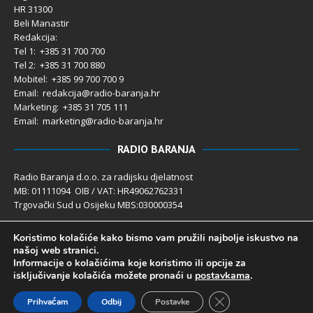
HR 31300
Beli Manastir
Redakcija:
Tel 1: +385 31 700 700
Tel 2: +385 31 700 880
Mobitel: +385 99 700 700 9
Email: redakcija@radio-baranja.hr
Marketing
: +385 31 705 111
Email: marketing@radio-baranja.hr
RADIO BARANJA
Radio Baranja d.o.o. za radijsku djelatnost
MB: 01111094 OIB / VAT: HR49062762331
Trgovački Sud u Osijeku MBS:030000354
Temeljni kapital 2.600,00 € uplaćen u cijelosti
Koristimo kolačiće kako bismo vam pružili najbolje iskustvo na
Poslovni račun PBZ: 2340009-1100121402
našoj web stranici.
IBAN: HR4123400091100121402
Informacije o kolačićima koje koristimo ili opcije za
Uprava društva: Ivanka Rusan
isključivanje kolačića možete pronaći u
postavkama
.
Close GDPR Cookie 
Prihvaćam
Odbij
Postavke
Radio Baranja 1992- 2025 ©