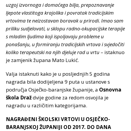
uzgoj izvornoga i domaćega bilja, prepoznavanje
ljepote vlastitoga krajolika i povratak tradicijskim
vrtovima te neizostavan boravak u prirodi. Imao sam
priliku sudjelovati, u sklopu radno-okupacijske terapije
s mladim ljudima koji ispoljavaju probleme u
ponašanju, u formiranju tradicijskih vrtova i svjedočiti
koliko terapeutski na njih djeluje rad u vrtu
– istaknuo
je zamjenik župana Mato Lukić.
Valja istaknuti kako je u posljednjih 5 godina
nagrada bila dodijeljena 9 puta u ustanove s
područja Osječko-baranjske županije, a
Osnovna
škola Draž
dvije godine za redom osvojila je
nagradu u različitim kategorijama.
NAGRAĐENI ŠKOLSKI VRTOVI U OSJEČKO-
BARANJSKOJ ŽUPANIJI OD 2017. DO DANA