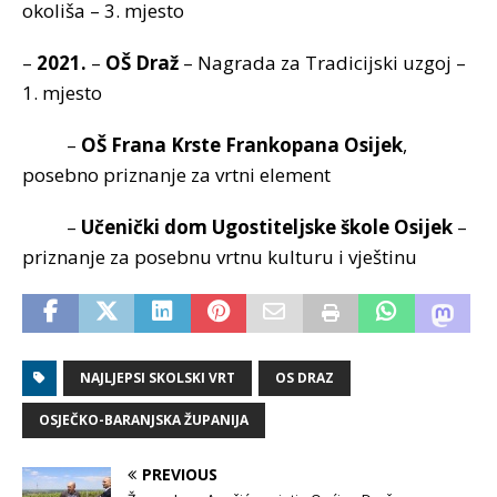
okoliša – 3. mjesto
–
2021.
–
OŠ Draž
– Nagrada za Tradicijski uzgoj –
1. mjesto
–
OŠ Frana Krste Frankopana Osijek
,
posebno priznanje za vrtni element
–
Učenički dom Ugostiteljske škole Osijek
–
priznanje za posebnu vrtnu kulturu i vještinu
NAJLJEPSI SKOLSKI VRT
OS DRAZ
OSJEČKO-BARANJSKA ŽUPANIJA
PREVIOUS