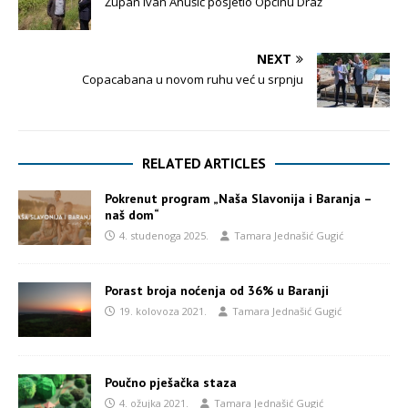
Župan Ivan Anušić posjetio Općinu Draž
NEXT
Copacabana u novom ruhu već u srpnju
RELATED ARTICLES
Pokrenut program „Naša Slavonija i Baranja –
naš dom“
4. studenoga 2025.
Tamara Jednašić Gugić
Porast broja noćenja od 36% u Baranji
19. kolovoza 2021.
Tamara Jednašić Gugić
Poučno pješačka staza
4. ožujka 2021.
Tamara Jednašić Gugić