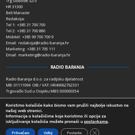
Trg Slobode 32/3
HR 31300
Beli Manastir
Redakcija:
Tel 1: +385 31 700 700
Tel 2: +385 31 700 880
Mobitel: +385 99 700 700 9
Email: redakcija@radio-baranja.hr
Marketing
: +385 31 705 111
Email: marketing@radio-baranja.hr
RADIO BARANJA
Radio Baranja d.o.o. za radijsku djelatnost
MB: 01111094 OIB / VAT: HR49062762331
Trgovački Sud u Osijeku MBS:030000354
Temeljni kapital 2.600,00 € uplaćen u cijelosti
Koristimo kolačiće kako bismo vam pružili najbolje iskustvo na
Poslovni račun PBZ: 2340009-1100121402
našoj web stranici.
IBAN: HR4123400091100121402
Informacije o kolačićima koje koristimo ili opcije za
Uprava društva: Ivanka Rusan
isključivanje kolačića možete pronaći u
postavkama
.
Close GDPR Cookie 
Prihvaćam
Odbij
Postavke