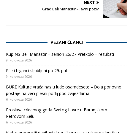
NEXT
Grad Beli Manastir – Javni poziv
VEZANI ČLANCI
Kup NS Beli Manastir – seniori 26/27 Pretkolo – rezultati
9. kolovoza 2026.
Pile i trganci sljubljeni po 29. put
9. kolovoza 2026.
BURE Kulture vraća nas u lude osamdesete – Đola ponovno
postaje najveći plesni podij pod zvijezdama
6. kolovoza 2026.
Proslava crkvenog goda Svetog Lovre u Baranjskom
Petrovom Selu
6. kolovoza 2026.
Vart o promociji debitantskog albuma i vizualnom identitetu –