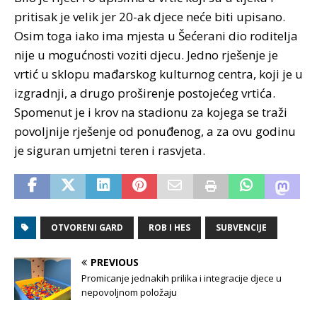
pritisak je velik jer 20-ak djece neće biti upisano.
Osim toga iako ima mjesta u Šećerani dio roditelja
nije u mogućnosti voziti djecu. Jedno rješenje je
vrtić u sklopu mađarskog kulturnog centra, koji je u
izgradnji, a drugo proširenje postojećeg vrtića.
Spomenut je i krov na stadionu za kojega se traži
povoljnije rješenje od ponuđenog, a za ovu godinu
je siguran umjetni teren i rasvjeta.
OTVORENI GARD
ROB I HES
SUBVENCIJE
PREVIOUS
Promicanje jednakih prilika i integracije djece u
nepovoljnom položaju