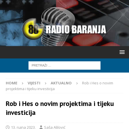
HOME
VIJESTI
AKTUALNO
Rob i Hes o novim
projektima i tijeku investicija
Rob i Hes o novim projektima i tijeku
investicija
13. rujna 2023.
Saša Alilović