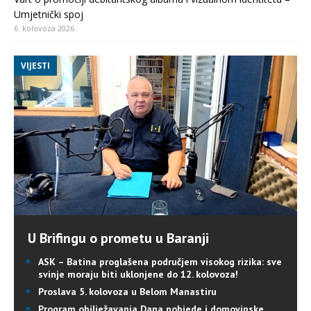
Umjetnički spoj
6. kolovoza 2026.
VIJESTI
U Brifingu o prometu u Baranji
ASK – Batina proglašena područjem visokog rizika: sve
svinje moraju biti uklonjene do 12. kolovoza!
Proslava 5. kolovoza u Belom Manastiru
Program obilježavanja Dana pobjede i domovinske