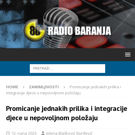
HOME
ZANIMLJIVOSTI
Promicanje jednakih prilika i
integracije djece u nepovoljnom položaju
Promicanje jednakih prilika i integracije
djece u nepovoljnom položaju
12. rujna 2023.
Jelena Blašković Đurđević