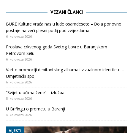
VEZANI ČLANCI
BURE Kulture vraća nas u lude osamdesete – Đola ponovno
postaje najveći plesni podij pod zvijezdama
6. kolovoza 2026.
Proslava crkvenog goda Svetog Lovre u Baranjskom
Petrovom Selu
6. kolovoza 2026.
Vart o promociji debitantskog albuma i vizualnom identitetu –
Umjetnički spoj
6. kolovoza 2026.
“Svijet u očima žene” – izložba
5. kolovoza 2026.
U Brifingu o prometu u Baranji
4. kolovoza 2026.
VIJESTI