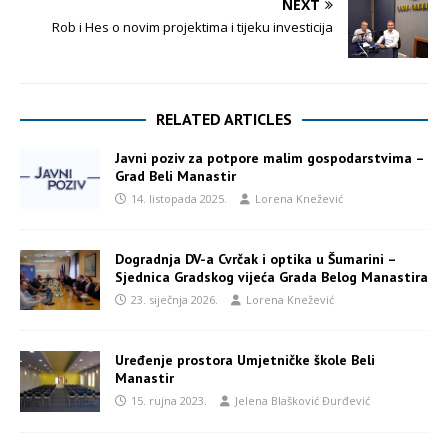
NEXT
Rob i Hes o novim projektima i tijeku investicija
RELATED ARTICLES
Javni poziv za potpore malim gospodarstvima –
Grad Beli Manastir
14. listopada 2025.
Lorena Knežević
Dogradnja DV-a Cvrčak i optika u Šumarini –
Sjednica Gradskog vijeća Grada Belog Manastira
23. siječnja 2026.
Lorena Knežević
Uređenje prostora Umjetničke škole Beli
Manastir
15. rujna 2023.
Jelena Blašković Đurđević