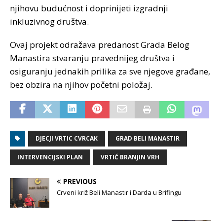
njihovu budućnost i doprinijeti izgradnji
inkluzivnog društva.
Ovaj projekt odražava predanost Grada Belog
Manastira stvaranju pravednijeg društva i
osiguranju jednakih prilika za sve njegove građane,
bez obzira na njihov početni položaj.
DJECJI VRTIC CVRCAK
GRAD BELI MANASTIR
INTERVENCIJSKI PLAN
VRTIĆ BRANJIN VRH
PREVIOUS
Crveni križ Beli Manastir i Darda u Brifingu