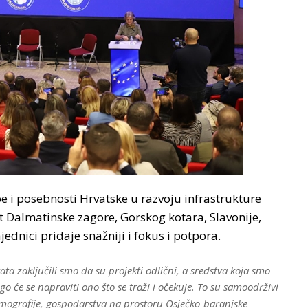
e i posebnosti Hrvatske u razvoju infrastrukture
t Dalmatinske zagore, Gorskog kotara, Slavonije,
jednici pridaje snažniji i fokus i potpora.
ata zaključili smo da su projekti odlični, a sredstva koja smo
o će se napraviti ono što se traži i očekuje. To su samoodrživi
emografije, gospodarstva na prostoru Osječko-baranjske