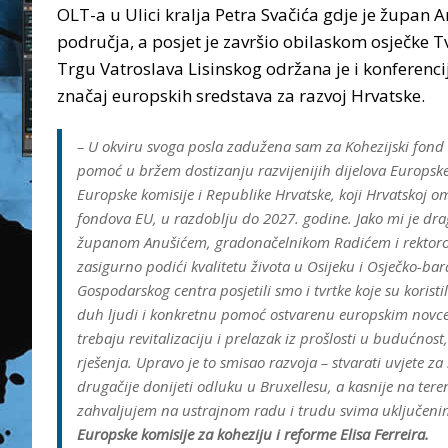
OLT-a u Ulici kralja Petra Svačića gdje je župan A
područja, a posjet je završio obilaskom osječke 
Trgu Vatroslava Lisinskog održana je i konferencij
značaj europskih sredstava za razvoj Hrvatske.
– U okviru svoga posla zadužena sam za Kohezijski fond 
pomoć u bržem dostizanju razvijenijih dijelova Europsk
Europske komisije i Republike Hrvatske, koji Hrvatskoj o
fondova EU, u razdoblju do 2027. godine. Jako mi je dra
županom Anušićem, gradonačelnikom Radićem i rektorom G
zasigurno podići kvalitetu života u Osijeku i Osječko-ba
Gospodarskog centra posjetili smo i tvrtke koje su koristi
duh ljudi i konkretnu pomoć ostvarenu europskim novcem
trebaju revitalizaciju i prelazak iz prošlosti u budućnost
rješenja. Upravo je to smisao razvoja – stvarati uvjete za
drugačije donijeti odluku u Bruxellesu, a kasnije na tere
zahvaljujem na ustrajnom radu i trudu svima uključenim 
Europske komisije za koheziju i reforme Elisa Ferreira.