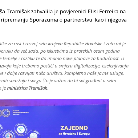
a Tramišak zahvalila je povjerenici Elisi Ferreira na
 pripremanju Sporazuma o partnerstvu, kao i njegova
like za rast i razvoj svih krajeva Republike Hrvatske i zato mi je
poruku da već sada, po iskustvima iz proteklih osam godina
e temelje i razliku te da imamo nove planove za budućnost. U
azvoja koje trebamo postići u smjeru digitalizacije, ozelenjivanja
ke i dalje razvijati naša društva, kompletno naše javne usluge,
nih sadržaja i svega što je važno da bi svi građani u svim
a je
ministrica Tramišak
.