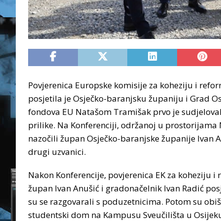
Povjerenica Europske komisije za koheziju i refor
posjetila je Osječko-baranjsku županiju i Grad Os
fondova EU Natašom Tramišak prvo je sudjelovala
prilike. Na Konferenciji, održanoj u prostorijama
nazočili župan Osječko-baranjske županije Ivan A
drugi uzvanici.
Nakon Konferencije, povjerenica EK za koheziju i 
župan Ivan Anušić i gradonačelnik Ivan Radić posj
su se razgovarali s poduzetnicima. Potom su obišl
studentski dom na Kampusu Sveučilišta u Osijeku g