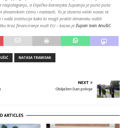
 na raspolaganju, a Osječko-baranjska županija je puno puta
om dinamikom ćemo i nastaviti. To je stvarno veliki novac te
 naše institucije kako bi mogli pratiti dinamiku naših
utku kroz financiranje nudi EU – kazao je
župan Ivan Anušić.
NUŠIĆ
NATASA TRAMISAK
NEXT
i
Obilježen Dan policije
D ARTICLES