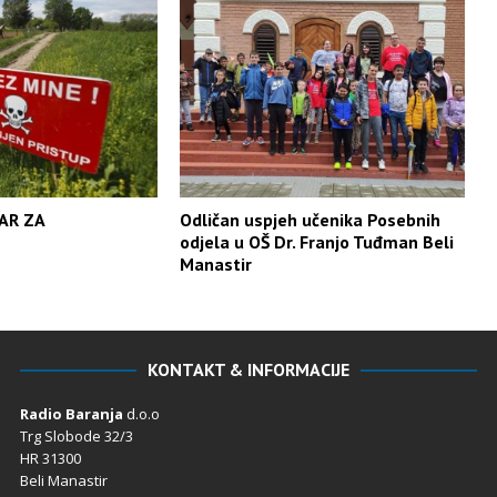
AR ZA
Odličan uspjeh učenika Posebnih
odjela u OŠ Dr. Franjo Tuđman Beli
Manastir
KONTAKT & INFORMACIJE
Radio Baranja
d.o.o
Trg Slobode 32/3
HR 31300
Beli Manastir