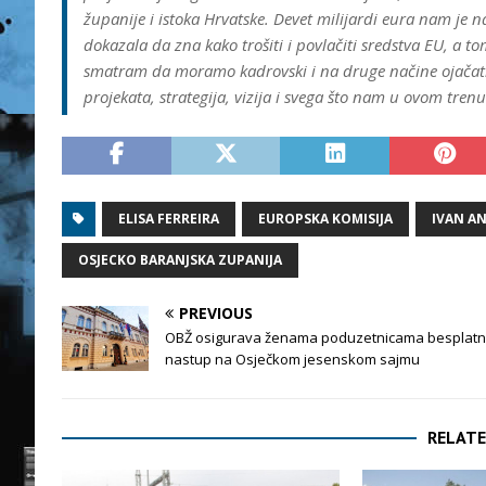
županije i istoka Hrvatske. Devet milijardi eura nam je
dokazala da zna kako trošiti i povlačiti sredstva EU, a t
smatram da moramo kadrovski i na druge načine ojačati i
projekata, strategija, vizija i svega što nam u ovom tren
ELISA FERREIRA
EUROPSKA KOMISIJA
IVAN A
OSJECKO BARANJSKA ZUPANIJA
PREVIOUS
OBŽ osigurava ženama poduzetnicama besplatn
nastup na Osječkom jesenskom sajmu
RELATE