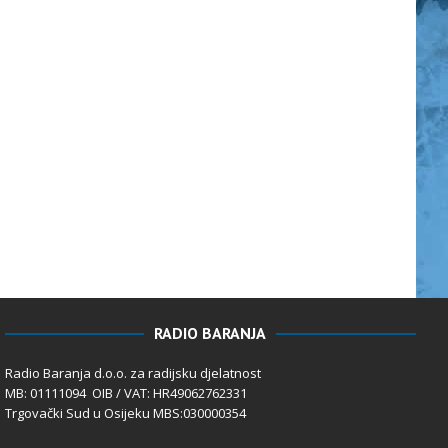
RADIO BARANJA
Radio Baranja d.o.o. za radijsku djelatnost
MB: 01111094 OIB / VAT: HR49062762331
Trgovački Sud u Osijeku MBS:030000354