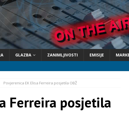
RA
GLAZBA
ZANIMLJIVOSTI
EMISIJE
MARK
Povjerenica EK Elisa Ferreira posjetila OBŽ
a Ferreira posjetila