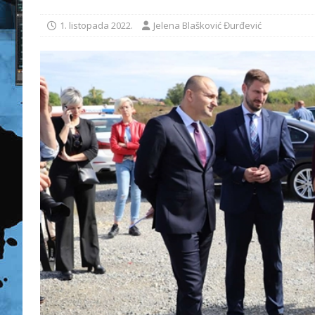
1. listopada 2022.
Jelena Blašković Đurđević