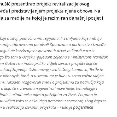
nušić prezentirao projekt revitalizacije ovog
Tvrđe i predstavljanjem projekta njene obnove. Na
a za medije na kojoj je rezimiran današnji posjet i
koji nastoji pomoći onim regijama ili zemljama koje trebaju
e unije. Upravo smo potpisali Sporazum o partnerstvu između
mogućuje korištenje bespovratnih devet milijardi eura iz
go što sam u Osijeku, gdje sam zajedno s ministricom Tramišak,
ubercem imala priliku vidjeti izvrsne projekte koji će
ranjskoj županiji. Osim novog sveučilišnog kampusa, Tvrđe te
le Kohezijski fond, a u svemu mi je bilo izuzetno važno vidjeti
. Također, razgovarali smo i o projektima za područja koja
, a koja će s vremenom generirati nove ideje, tehnologije i
 ljude i učiniti neko mjesto poželjnim za život. Potpuno je
nu vidjeti kako se neka ideja pretvara u stvarnost, zbog čega se
u realizaciju izvrsnih projekata – rekla je
povjerenica