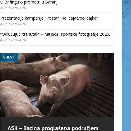
U Brifingu o prometu u Baranji
4. kolovoza 2026.
Prezentacija kampanje “Postani policajac/policajka”
4. kolovoza 2026.
“Odlučujući trenutak” – natječaj sportske fotografije 2026.
4. kolovoza 2026.
VIJESTI
ASK – Batina proglašena područjem