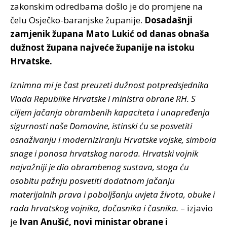
zakonskim odredbama došlo je do promjene na
čelu Osječko-baranjske županije.
Dosadašnji
zamjenik župana Mato Lukić od danas obnaša
dužnost župana najveće županije na istoku
Hrvatske.
Iznimna mi je čast preuzeti dužnost potpredsjednika
Vlada Republike Hrvatske i ministra obrane RH. S
ciljem jačanja obrambenih kapaciteta i unapređenja
sigurnosti naše Domovine, istinski ću se posvetiti
osnaživanju i moderniziranju Hrvatske vojske, simbola
snage i ponosa hrvatskog naroda. Hrvatski vojnik
najvažniji je dio obrambenog sustava, stoga ću
osobitu pažnju posvetiti dodatnom jačanju
materijalnih prava i poboljšanju uvjeta života, obuke i
rada hrvatskog vojnika, dočasnika i časnika.
– izjavio
je
Ivan Anušić, novi ministar obrane i