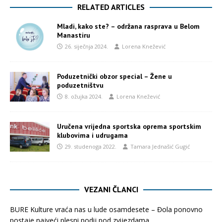
RELATED ARTICLES
Mladi, kako ste? – održana rasprava u Belom
Manastiru
26. siječnja 2024.
Lorena Knežević
Poduzetnički obzor special – Žene u
poduzetništvu
8. ožujka 2024.
Lorena Knežević
Uručena vrijedna sportska oprema sportskim
klubovima i udrugama
29. studenoga 2022.
Tamara Jednašić Gugić
VEZANI ČLANCI
BURE Kulture vraća nas u lude osamdesete – Đola ponovno
postaje najveći plesni podij pod zvijezdama