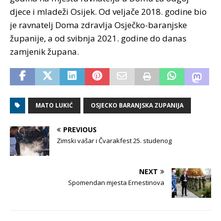
djece i mladeži Osijek. Od veljače 2018. godine bio
je ravnatelj Doma zdravlja Osječko-baranjske
županije, a od svibnja 2021. godine do danas
zamjenik župana.
MATO LUKIĆ
OSJECKO BARANJSKA ZUPANIJA
PREVIOUS
Zimski vašar i Čvarakfest 25. studenog
NEXT
Spomendan mjesta Ernestinova