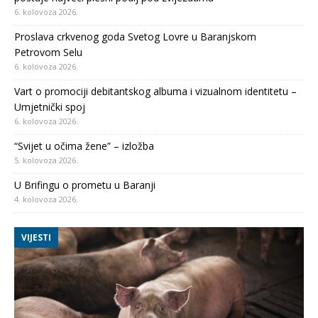
6. kolovoza 2026.
Proslava crkvenog goda Svetog Lovre u Baranjskom
Petrovom Selu
6. kolovoza 2026.
Vart o promociji debitantskog albuma i vizualnom identitetu –
Umjetnički spoj
6. kolovoza 2026.
“Svijet u očima žene” – izložba
5. kolovoza 2026.
U Brifingu o prometu u Baranji
4. kolovoza 2026.
VIJESTI