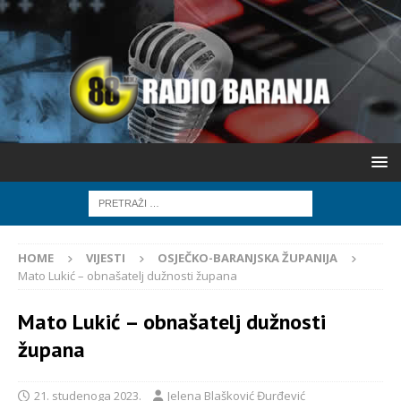
HOME
VIJESTI
OSJEČKO-BARANJSKA ŽUPANIJA
Mato Lukić – obnašatelj dužnosti župana
Mato Lukić – obnašatelj dužnosti
župana
21. studenoga 2023.
Jelena Blašković Đurđević