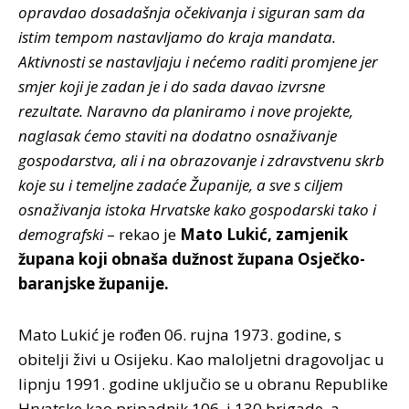
opravdao dosadašnja očekivanja i siguran sam da
istim tempom nastavljamo do kraja mandata.
Aktivnosti se nastavljaju i nećemo raditi promjene jer
smjer koji je zadan je i do sada davao izvrsne
rezultate. Naravno da planiramo i nove projekte,
naglasak ćemo staviti na dodatno osnaživanje
gospodarstva, ali i na obrazovanje i zdravstvenu skrb
koje su i temeljne zadaće Županije, a sve s ciljem
osnaživanja istoka Hrvatske kako gospodarski tako i
demografski
– rekao je
Mato Lukić, zamjenik
župana koji obnaša dužnost župana Osječko-
baranjske županije.
Mato Lukić je rođen 06. rujna 1973. godine, s
obitelji živi u Osijeku. Kao maloljetni dragovoljac u
lipnju 1991. godine uključio se u obranu Republike
Hrvatske kao pripadnik 106. i 130 brigade, a