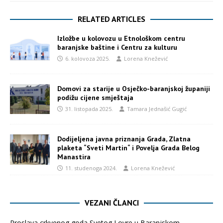
RELATED ARTICLES
Izložbe u kolovozu u Etnološkom centru
baranjske baštine i Centru za kulturu
6. kolovoza 2025.
Lorena Knežević
Domovi za starije u Osječko-baranjskoj županiji
podižu cijene smještaja
31. listopada 2025.
Tamara Jednašić Gugić
Dodijeljena javna priznanja Grada, Zlatna
plaketa “Sveti Martin“ i Povelja Grada Belog
Manastira
11. studenoga 2024.
Lorena Knežević
VEZANI ČLANCI
Proslava crkvenog goda Svetog Lovre u Baranjskom