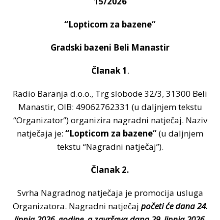
15/2026
“Lopticom za bazene“
Gradski bazeni Beli Manastir
Članak 1
.
Radio Baranja d.o.o., Trg slobode 32/3, 31300 Beli
Manastir, OIB: 49062762331 (u daljnjem tekstu
“Organizator”) organizira nagradni natječaj. Naziv
natječaja je:
“Lopticom za bazene“
(u daljnjem
tekstu “Nagradni natječaj”).
Članak 2.
Svrha Nagradnog natječaja je promocija usluga
Organizatora. Nagradni natječaj
početi će dana 24.
lipnja 2026. godine, a završava dana 29. lipnja 2026.