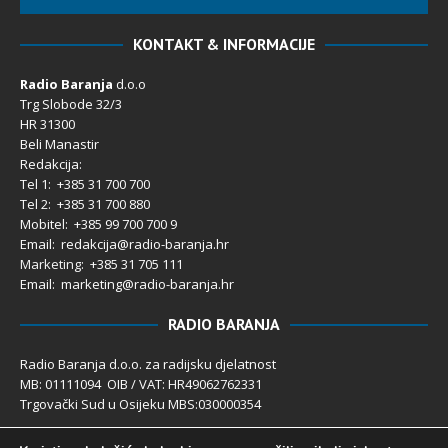
KONTAKT & INFORMACIJE
Radio Baranja
d.o.o
Trg Slobode 32/3
HR 31300
Beli Manastir
Redakcija:
Tel 1: +385 31 700 700
Tel 2: +385 31 700 880
Mobitel: +385 99 700 700 9
Email: redakcija@radio-baranja.hr
Marketing
: +385 31 705 111
Email: marketing@radio-baranja.hr
RADIO BARANJA
Radio Baranja d.o.o. za radijsku djelatnost
MB: 01111094 OIB / VAT: HR49062762331
Trgovački Sud u Osijeku MBS:030000354
Temeljni kapital 2.600,00 € uplaćen u cijelosti