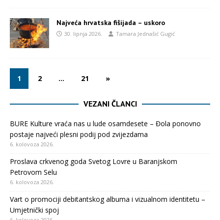
Najveća hrvatska fišijada – uskoro
30. lipnja 2026.
Tamara Jednašić Gugić
1
2
…
21
»
VEZANI ČLANCI
BURE Kulture vraća nas u lude osamdesete – Đola ponovno
postaje najveći plesni podij pod zvijezdama
6. kolovoza 2026.
Proslava crkvenog goda Svetog Lovre u Baranjskom
Petrovom Selu
6. kolovoza 2026.
Vart o promociji debitantskog albuma i vizualnom identitetu –
Umjetnički spoj
6. kolovoza 2026.