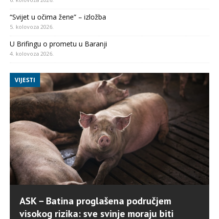
“Svijet u očima žene” – izložba
5. kolovoza 2026.
U Brifingu o prometu u Baranji
4. kolovoza 2026.
VIJESTI
ASK – Batina proglašena područjem
visokog rizika: sve svinje moraju biti