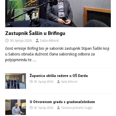
Zastupnik Šašlin u Brifingu
30. lipnja 2026.
Saša Alilović
Gost emisije Brifing bio je saborski zastupnik Stipan Šašlin koji
u Saboru obnaša dužnost člana saborskog odbora za
poljoprivredu te
….
Županica obišla radove u OŠ Darda
30. lipnja 2026.
Saša Alilović
U Otvorenom gradu s gradonačelnikom
30. lipnja 2026.
Tamara Jednašić Gugić