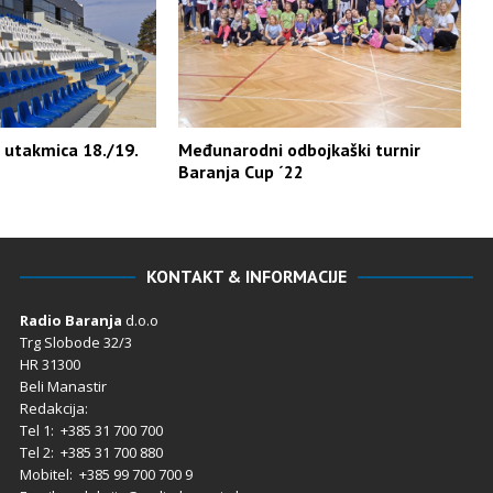
 utakmica 18./19.
Međunarodni odbojkaški turnir
Baranja Cup ´22
KONTAKT & INFORMACIJE
Radio Baranja
d.o.o
Trg Slobode 32/3
HR 31300
Beli Manastir
Redakcija:
Tel 1: +385 31 700 700
Tel 2: +385 31 700 880
Mobitel: +385 99 700 700 9