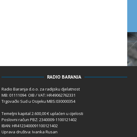
RADIO BARANJA
Radio Baranja d.o.o. za radijsku djelatnost
MB: 01111094 OIB / VAT: HR49062762331
Trgovački Sud u Osijeku MBS:030000354
Temeljni kapital 2.600,00 € uplaćen u cijelosti
Poslovni račun PBZ: 2340009-1100121402
IBAN: HR4123400091100121402
Uprava društva: Ivanka Rusan