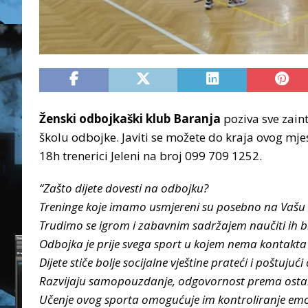
Ženski odbojkaški klub Baranja
poziva sve zaint
školu odbojke. Javiti se možete do kraja ovog mj
18h trenerici Jeleni na broj 099 709 1252.
“Zašto dijete dovesti na odbojku?
Treninge koje imamo usmjereni su posebno na Vašu d
Trudimo se igrom i zabavnim sadržajem naučiti ih br
Odbojka je prije svega sport u kojem nema kontakta 
Dijete stiče bolje socijalne vještine prateći i poštuju
Razvijaju samopouzdanje, odgovornost prema ostal
Učenje ovog sporta omogućuje im kontroliranje emoci