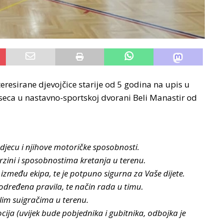
eresirane djevojčice starije od 5 godina na upis u
eseca u nastavno-sportskoj dvorani Beli Manastir od
jecu i njihove motoričke sposobnosti.
zini i sposobnostima kretanja u terenu.
između ekipa, te je potpuno sigurna za Vaše dijete.
ći određena pravila, te način rada u timu.
im suigračima u terenu.
ja (uvijek bude pobjednika i gubitnika, odbojka je