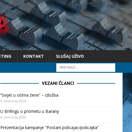
ETING
KONTAKT
SLUŠAJ UŽIVO
VEZANI ČLANCI
“Svijet u očima žene” – izložba
5. kolovoza 2026.
U Brifingu o prometu u Baranji
4. kolovoza 2026.
Prezentacija kampanje “Postani policajac/policajka”