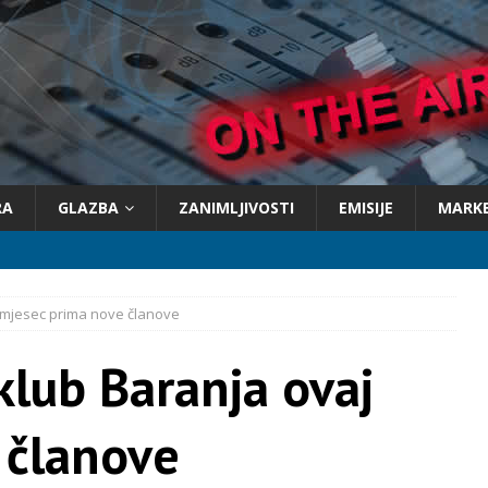
RA
GLAZBA
ZANIMLJIVOSTI
EMISIJE
MARK
j mjesec prima nove članove
klub Baranja ovaj
 članove