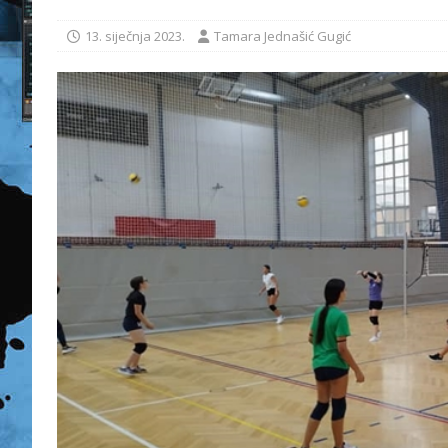
13. siječnja 2023.
Tamara Jednašić Gugić