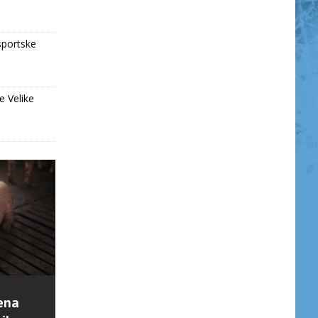
sportske
e Velike
ena