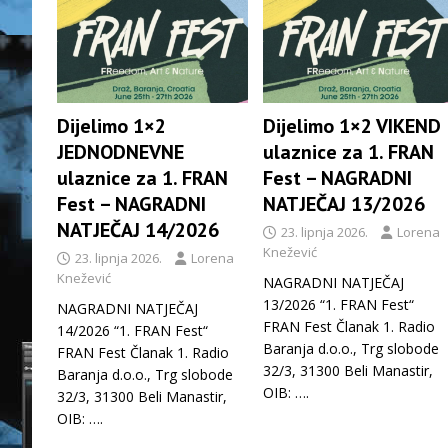
Dijelimo 1×2
Dijelimo 1×2 VIKEND
JEDNODNEVNE
ulaznice za 1. FRAN
ulaznice za 1. FRAN
Fest – NAGRADNI
Fest – NAGRADNI
NATJEČAJ 13/2026
NATJEČAJ 14/2026
23. lipnja 2026.
Lorena
Knežević
23. lipnja 2026.
Lorena
Knežević
NAGRADNI NATJEČAJ
13/2026 “1. FRAN Fest“
NAGRADNI NATJEČAJ
FRAN Fest Članak 1. Radio
14/2026 “1. FRAN Fest“
Baranja d.o.o., Trg slobode
FRAN Fest Članak 1. Radio
32/3, 31300 Beli Manastir,
Baranja d.o.o., Trg slobode
OIB:
….
32/3, 31300 Beli Manastir,
OIB:
….