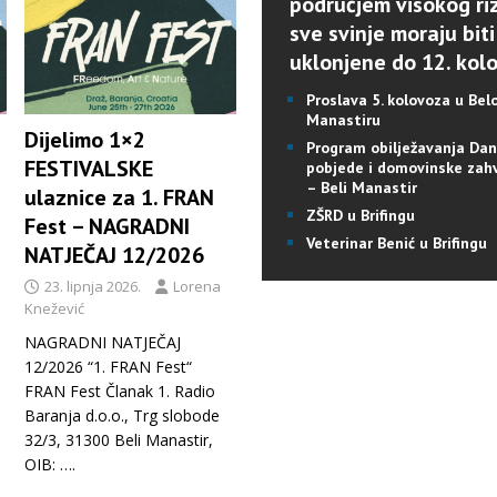
područjem visokog riz
sve svinje moraju biti
uklonjene do 12. kol
Proslava 5. kolovoza u Be
Manastiru
Dijelimo 1×2
Program obilježavanja Da
FESTIVALSKE
pobjede i domovinske zah
– Beli Manastir
ulaznice za 1. FRAN
ZŠRD u Brifingu
Fest – NAGRADNI
Veterinar Benić u Brifingu
NATJEČAJ 12/2026
23. lipnja 2026.
Lorena
Knežević
NAGRADNI NATJEČAJ
12/2026 “1. FRAN Fest“
FRAN Fest Članak 1. Radio
Baranja d.o.o., Trg slobode
32/3, 31300 Beli Manastir,
OIB:
….