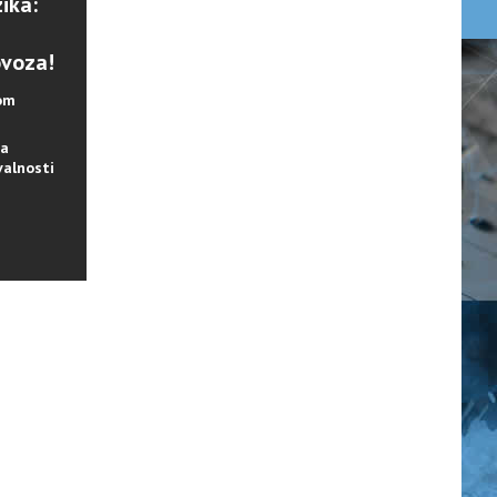
ika:
ovoza!
lom
na
valnosti