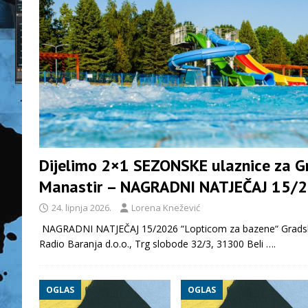
Dijelimo 2×1 SEZONSKE ulaznice za G
Manastir – NAGRADNI NATJEČAJ 15/
24. lipnja 2026.
Lorena Knežević
NAGRADNI NATJEČAJ 15/2026 “Lopticom za bazene“ Gradski 
Radio Baranja d.o.o., Trg slobode 32/3, 31300 Beli
….
OGLAS
OGLAS