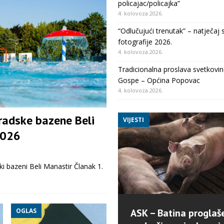
policajac/policajka”
4. kolovoza 2026.
“Odlučujući trenutak” – natječaj 
fotografije 2026.
4. kolovoza 2026.
Tradicionalna proslava svetkovin
Gospe – Općina Popovac
4. kolovoza 2026.
radske bazene Beli
VIJESTI
2026
bazeni Beli Manastir Članak 1.
ASK – Batina proglaš
OGLAS