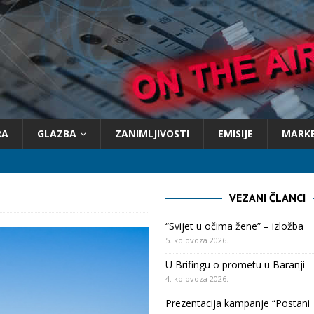
RA
GLAZBA
ZANIMLJIVOSTI
EMISIJE
MARK
VEZANI ČLANCI
“Svijet u očima žene” – izložba
5. kolovoza 2026.
U Brifingu o prometu u Baranji
4. kolovoza 2026.
Prezentacija kampanje “Postani