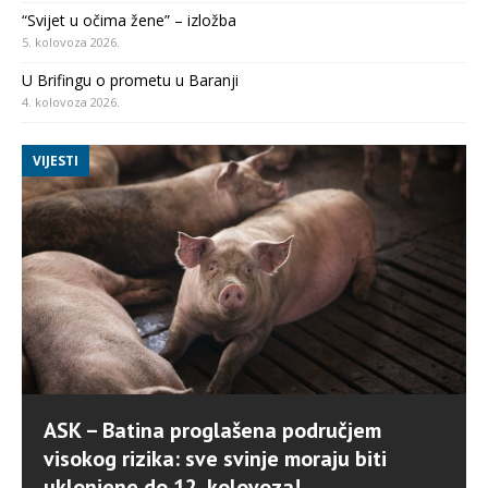
“Svijet u očima žene” – izložba
5. kolovoza 2026.
U Brifingu o prometu u Baranji
4. kolovoza 2026.
VIJESTI
ASK – Batina proglašena područjem
visokog rizika: sve svinje moraju biti
uklonjene do 12. kolovoza!