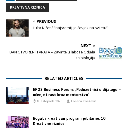
KREATIVNA RIZNICA
PREVIOUS
Luka Nižetić “najsretniji je čovjek na svijetu”
NEXT
DAN OTVORENIH VRATA – Zavirite u labose Odjela
za biologiju
RELATED ARTICLES
EFOS Business Forum: „Poduzetnici u dijalogu –
učenje i rast kroz mentorstvo“
8. listopada 2025.
Lorena Knežević
Bogat i kreativan program jubilarne, 10.
Kreativne riznice