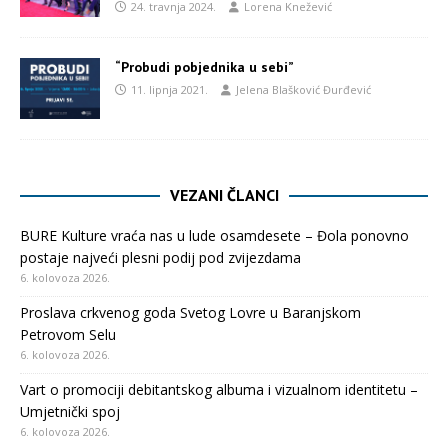
24. travnja 2024.
Lorena Knežević
“Probudi pobjednika u sebi”
11. lipnja 2021.
Jelena Blašković Đurđević
VEZANI ČLANCI
BURE Kulture vraća nas u lude osamdesete – Đola ponovno
postaje najveći plesni podij pod zvijezdama
6. kolovoza 2026.
Proslava crkvenog goda Svetog Lovre u Baranjskom
Petrovom Selu
6. kolovoza 2026.
Vart o promociji debitantskog albuma i vizualnom identitetu –
Umjetnički spoj
6. kolovoza 2026.