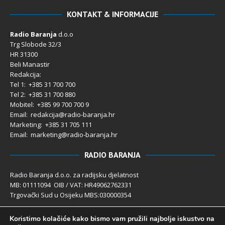
KONTAKT & INFORMACIJE
Radio Baranja
d.o.o
Trg Slobode 32/3
HR 31300
Beli Manastir
Redakcija:
Tel 1: +385 31 700 700
Tel 2: +385 31 700 880
Mobitel: +385 99 700 700 9
Email: redakcija@radio-baranja.hr
Marketing
: +385 31 705 111
Email: marketing@radio-baranja.hr
RADIO BARANJA
Radio Baranja d.o.o. za radijsku djelatnost
MB: 01111094 OIB / VAT: HR49062762331
Trgovački Sud u Osijeku MBS:030000354
Temeljni kapital 2.600,00 € uplaćen u cijelosti
Koristimo kolačiće kako bismo vam pružili najbolje iskustvo na
Poslovni račun PBZ: 2340009-1100121402