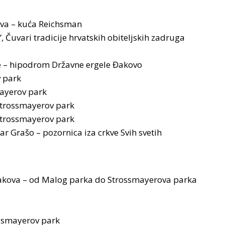
zova – kuća Reichsman
, Čuvari tradicije hrvatskih obiteljskih zadruga
ge – hipodrom Državne ergele Đakovo
v park
mayerov park
 Strossmayerov park
 Strossmayerov park
r Grašo – pozornica iza crkve Svih svetih
Đakova – od Malog parka do Strossmayerova parka
ossmayerov park