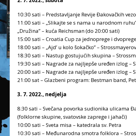
2. 7. 2022., subota
10:30 sati – Predstavljanje Revije Đakovačkih ve
11:00 sati – „Slikajte se s nama u narodnom ruhu”
„Družina” – kuća Reichsman (do 20:00 sati)
15:00 sati – Croatia Cup za jednoprege i dvopre
18:00 sati – „Ajd’ u kolo šokačko” – Strossmayero
18:30 sati – Nastup gostujućih skupina – Stross
19:30 sati – Nagrade za najljepše uređen izlog –
20:00 sati – Nagrade za najljepše uređen izlog –
21:00 sat – Glazbeni program: Bestman band, Peta
3. 7. 2022., nedjelja
8:30 sati – Svečana povorka sudionika ulicama 
(folklorne skupine, svatovske zaprege i jahači)
10:00 sati – Sveta misa – katedrala sv. Petra
10:30 sati – Međunarodna smotra folklora – Str