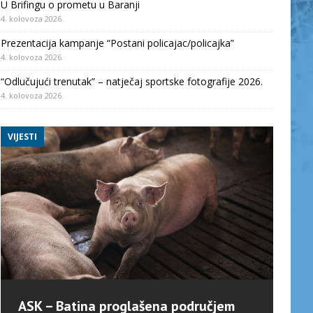
U Brifingu o prometu u Baranji
4. kolovoza 2026.
Prezentacija kampanje “Postani policajac/policajka”
4. kolovoza 2026.
“Odlučujući trenutak” – natječaj sportske fotografije 2026.
4. kolovoza 2026.
VIJESTI
ASK – Batina proglašena područjem