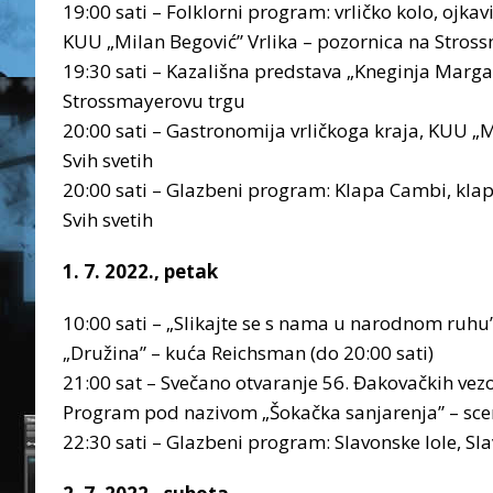
19:00 sati – Folklorni program: vrličko kolo, ojkavi
KUU „Milan Begović” Vrlika – pozornica na Stros
19:30 sati – Kazališna predstava „Kneginja Margar
Strossmayerovu trgu
20:00 sati – Gastronomija vrličkoga kraja, KUU „Mi
Svih svetih
20:00 sati – Glazbeni program: Klapa Cambi, klapa
Svih svetih
1. 7. 2022., petak
10:00 sati – „Slikajte se s nama u narodnom ruhu”
„Družina” – kuća Reichsman (do 20:00 sati)
21:00 sat – Svečano otvaranje 56. Đakovačkih vezo
Program pod nazivom „Šokačka sanjarenja” – scena
22:30 sati – Glazbeni program: Slavonske lole, Sla