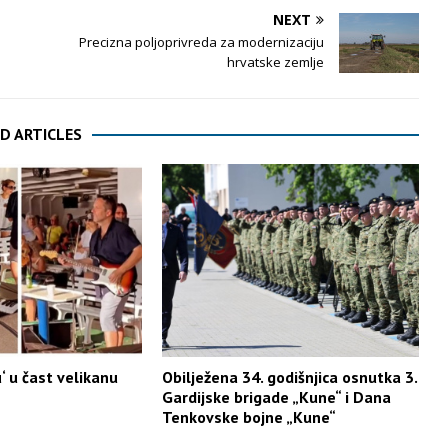
NEXT
Precizna poljoprivreda za modernizaciju
hrvatske zemlje
D ARTICLES
‘ u čast velikanu
Obilježena 34. godišnjica osnutka 3.
Gardijske brigade „Kune“ i Dana
Tenkovske bojne „Kune“