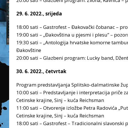
20:00 sati – Glazbeni program: Zvona, Ravnica – p
29. 6. 2022., srijeda
18:00 sati – Gastrofest – Đakovački čobanac – pros
19:00 sati – „Đakovština u pjesmi i plesu” – poz
19:30 sati – „Antologija hrvatske komorne tamb
Đakovštine
20:00 sati – Glazbeni program: Lucky band, Džentl
30. 6. 2022., četvrtak
Program predstavljanja Splitsko-dalmatinske žu
10:00 sati – Predstavljanje i interpretacija priče z
Cetinske krajine, Sinj – kuća Reichsman
11:00 sati – Otvorenje izložbe Petra Radovića „Pu
Cetinske krajine, Sinj – kuća Reichsman
18:00 sati – Gastrofest – Tradicionalni slavonski p