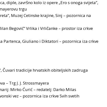
ca, diple, završno kolo iz opere „Ero s onoga svijeta”,
smayerovu trgu
eta”, Muzej Cetinske krajine, Sinj – pozornica na
lan Begović” Vrlika i Vrličanke – prostor iza crkve
 Partenca, Giuliano i Diktatori – pozornica iza crkve
, Čuvari tradicije hrvatskih obiteljskih zadruga
va – Trg J. J. Strossmayera
rij: Mirko Ćurić – redatelj: Darko Milas
vonski vez – pozornica iza crkve Svih svetih