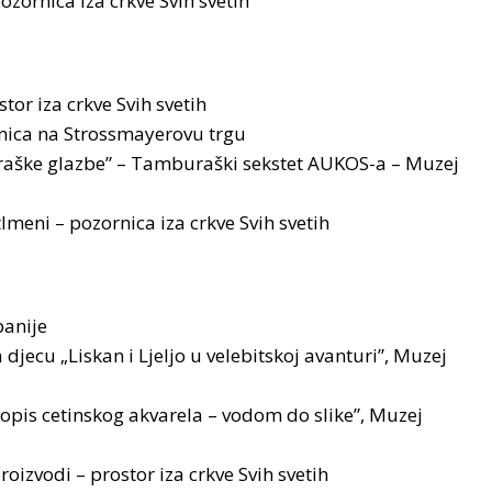
ozornica iza crkve Svih svetih
tor iza crkve Svih svetih
ornica na Strossmayerovu trgu
uraške glazbe” – Tamburaški sekstet AUKOS-a – Muzej
meni – pozornica iza crkve Svih svetih
panije
a djecu „Liskan i Ljeljo u velebitskoj avanturi”, Muzej
topis cetinskog akvarela – vodom do slike”, Muzej
roizvodi – prostor iza crkve Svih svetih