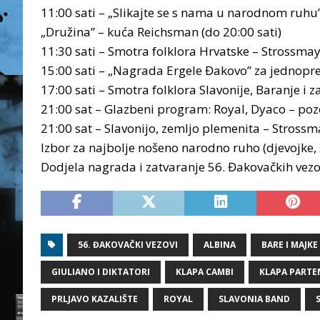
11:00 sati – „Slikajte se s nama u narodnom ruhu”
„Družina” – kuća Reichsman (do 20:00 sati)
11:30 sati – Smotra folklora Hrvatske – Strossma
15:00 sati – „Nagrada Ergele Đakovo” za jednopr
17:00 sati – Smotra folklora Slavonije, Baranje 
21:00 sat – Glazbeni program: Royal, Dyaco – pozo
21:00 sat – Slavonijo, zemljo plemenita – Stross
Izbor za najbolje nošeno narodno ruho (djevojke,
Dodjela nagrada i zatvaranje 56. Đakovačkih vez
56. ĐAKOVAČKI VEZOVI
ALBINA
BARE I MAJKE
GIULIANO I DIKTATORI
KLAPA CAMBI
KLAPA PARTE
PRLJAVO KAZALIŠTE
ROYAL
SLAVONIA BAND