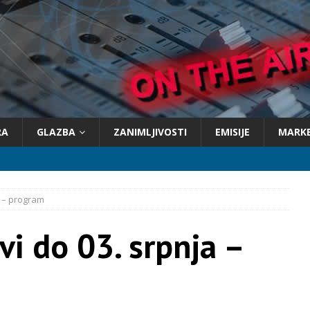
RA
GLAZBA
ZANIMLJIVOSTI
EMISIJE
MARK
a – program
vi do 03. srpnja –