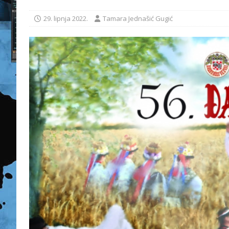
29. lipnja 2022.
Tamara Jednašić Gugić