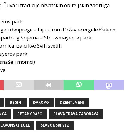
, Čuvari tradicije hrvatskih obiteljskih zadruga
yerov park
ege i dvoprege – hipodrom Državne ergele Đakovo
i zapadnog Srijema – Strossmayerov park
rnica iza crkve Svih svetih
mayerov park
 snaše i momci)
ova
BEGINI
ĐAKOVO
DZENTLMENI
NCA
PETAR GRASO
PLAVA TRAVA ZABORAVA
SLAVONSKE LOLE
SLAVONSKI VEZ