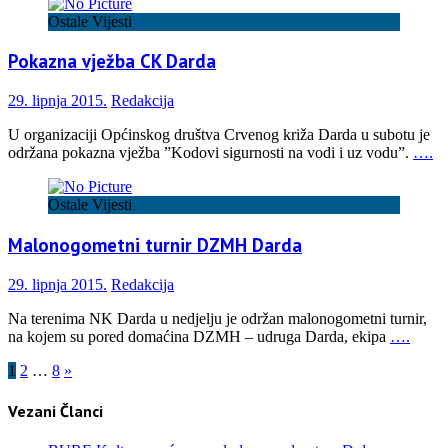
Ostale Vijesti
Pokazna vježba CK Darda
29. lipnja 2015.
Redakcija
U organizaciji Općinskog društva Crvenog križa Darda u subotu je
održana pokazna vježba ”Kodovi sigurnosti na vodi i uz vodu”.
….
Ostale Vijesti
Malonogometni turnir DZMH Darda
29. lipnja 2015.
Redakcija
Na terenima NK Darda u nedjelju je održan malonogometni turnir,
na kojem su pored domaćina DZMH – udruga Darda, ekipa
….
Brojevi
1
2
…
8
»
stranica
Vezani Članci
objava