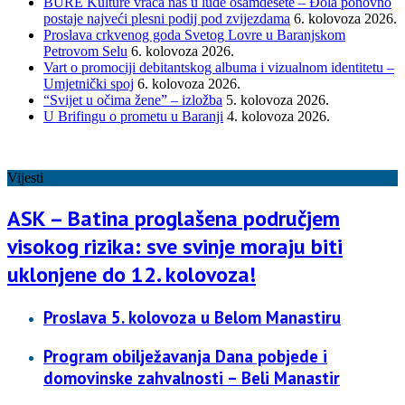
BURE Kulture vraća nas u lude osamdesete – Đola ponovno
postaje najveći plesni podij pod zvijezdama
6. kolovoza 2026.
Proslava crkvenog goda Svetog Lovre u Baranjskom
Petrovom Selu
6. kolovoza 2026.
Vart o promociji debitantskog albuma i vizualnom identitetu –
Umjetnički spoj
6. kolovoza 2026.
“Svijet u očima žene” – izložba
5. kolovoza 2026.
U Brifingu o prometu u Baranji
4. kolovoza 2026.
Vijesti
ASK – Batina proglašena područjem
visokog rizika: sve svinje moraju biti
uklonjene do 12. kolovoza!
Proslava 5. kolovoza u Belom Manastiru
Program obilježavanja Dana pobjede i
domovinske zahvalnosti – Beli Manastir