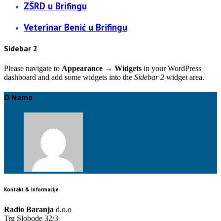
ZŠRD u Brifingu
Veterinar Benić u Brifingu
Sidebar 2
Please navigate to
Appearance → Widgets
in your WordPress
dashboard and add some widgets into the
Sidebar 2
widget area.
O Nama
Kontakt & Informacije
Radio Baranja
d.o.o
Trg Slobode 32/3