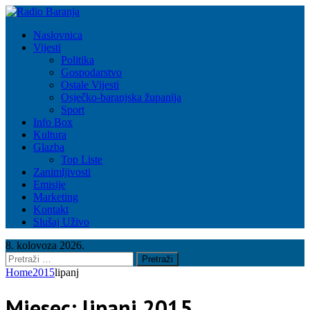
Naslovnica
Vijesti
Politika
Gospodarstvo
Ostale Vijesti
Osječko-baranjska županija
Sport
Info Box
Kultura
Glazba
Top Liste
Zanimljivosti
Emisije
Marketing
Kontakt
Slušaj Uživo
8. kolovoza 2026.
Pretraži:
Home
2015
lipanj
Mjesec:
lipanj 2015.