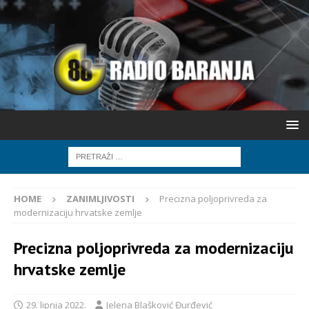
HOME
ZANIMLJIVOSTI
Precizna poljoprivreda za
modernizaciju hrvatske zemlje
Precizna poljoprivreda za modernizaciju
hrvatske zemlje
29. lipnja 2022.
Jelena Blašković Đurđević