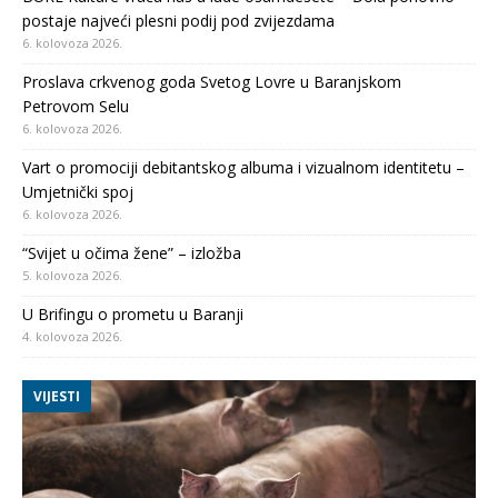
postaje najveći plesni podij pod zvijezdama
6. kolovoza 2026.
Proslava crkvenog goda Svetog Lovre u Baranjskom
Petrovom Selu
6. kolovoza 2026.
Vart o promociji debitantskog albuma i vizualnom identitetu –
Umjetnički spoj
6. kolovoza 2026.
“Svijet u očima žene” – izložba
5. kolovoza 2026.
U Brifingu o prometu u Baranji
4. kolovoza 2026.
VIJESTI