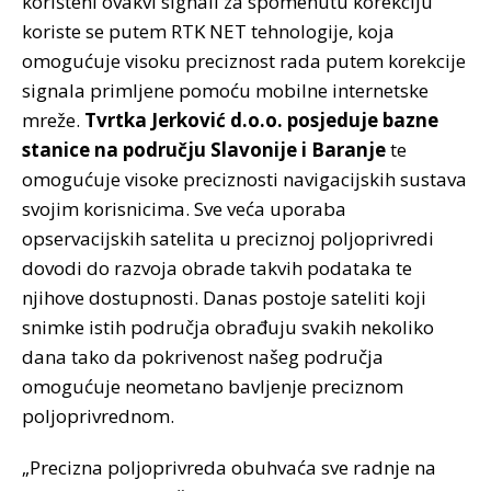
korišteni ovakvi signali za spomenutu korekciju
koriste se putem RTK NET tehnologije, koja
omogućuje visoku preciznost rada putem korekcije
signala primljene pomoću mobilne internetske
mreže.
Tvrtka Jerković d.o.o. posjeduje bazne
stanice na području Slavonije i Baranje
te
omogućuje visoke preciznosti navigacijskih sustava
svojim korisnicima. Sve veća uporaba
opservacijskih satelita u preciznoj poljoprivredi
dovodi do razvoja obrade takvih podataka te
njihove dostupnosti. Danas postoje sateliti koji
snimke istih područja obrađuju svakih nekoliko
dana tako da pokrivenost našeg područja
omogućuje neometano bavljenje preciznom
poljoprivrednom.
„Precizna poljoprivreda obuhvaća sve radnje na