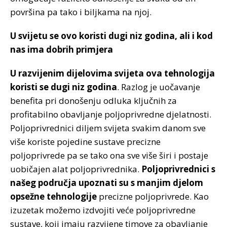
površina pa tako i biljkama na njoj.
U svijetu se ovo koristi dugi niz godina, ali i kod
nas ima dobrih primjera
U razvijenim dijelovima svijeta ova tehnologija
koristi se dugi niz godina
. Razlog je uočavanje
benefita pri donošenju odluka ključnih za
profitabilno obavljanje poljoprivredne djelatnosti.
Poljoprivrednici diljem svijeta svakim danom sve
više koriste pojedine sustave precizne
poljoprivrede pa se tako ona sve više širi i postaje
uobičajen alat poljoprivrednika.
Poljoprivrednici s
našeg područja upoznati su s manjim djelom
opsežne tehnologije
precizne poljoprivrede. Kao
izuzetak možemo izdvojiti veće poljoprivredne
sustave, koji imaju razvijene timove za obavljanje