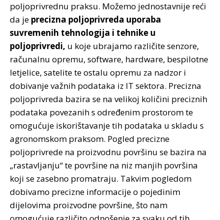
poljoprivrednu praksu. Možemo jednostavnije reći
da je
precizna poljoprivreda uporaba
suvremenih tehnologija i tehnike u
poljoprivredi,
u koje ubrajamo različite senzore,
računalnu opremu, software, hardware, bespilotne
letjelice, satelite te ostalu opremu za nadzor i
dobivanje važnih podataka iz IT sektora. Precizna
poljoprivreda bazira se na velikoj količini preciznih
podataka povezanih s određenim prostorom te
omogućuje iskorištavanje tih podataka u skladu s
agronomskom praksom. Pogled precizne
poljoprivrede na proizvodnu površinu se bazira na
„rastavljanju“ te površine na niz manjih površina
koji se zasebno promatraju. Takvim pogledom
dobivamo precizne informacije o pojedinim
dijelovima proizvodne površine, što nam
omogućuje različito odnošenje za svaku od tih