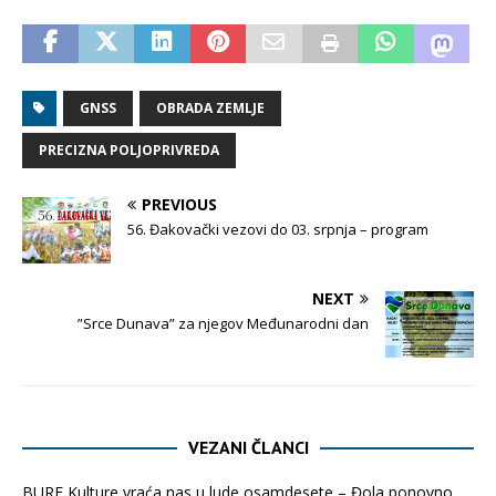
GNSS
OBRADA ZEMLJE
PRECIZNA POLJOPRIVREDA
PREVIOUS
56. Đakovački vezovi do 03. srpnja – program
NEXT
”Srce Dunava” za njegov Međunarodni dan
VEZANI ČLANCI
BURE Kulture vraća nas u lude osamdesete – Đola ponovno