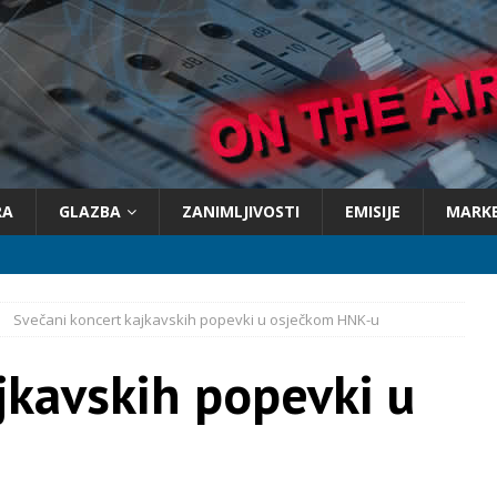
RA
GLAZBA
ZANIMLJIVOSTI
EMISIJE
MARK
Svečani koncert kajkavskih popevki u osječkom HNK-u
jkavskih popevki u