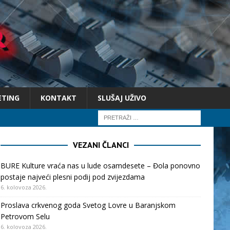
ETING
KONTAKT
SLUŠAJ UŽIVO
VEZANI ČLANCI
BURE Kulture vraća nas u lude osamdesete – Đola ponovno
postaje najveći plesni podij pod zvijezdama
6. kolovoza 2026.
Proslava crkvenog goda Svetog Lovre u Baranjskom
Petrovom Selu
6. kolovoza 2026.