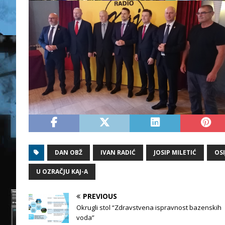
DAN OBŽ
IVAN RADIĆ
JOSIP MILETIĆ
OSI
U OZRAČJU KAJ-A
PREVIOUS
Okrugli stol “Zdravstvena ispravnost bazenskih
voda”