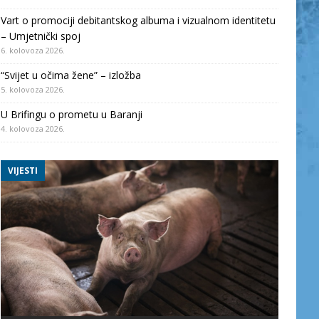
Vart o promociji debitantskog albuma i vizualnom identitetu
– Umjetnički spoj
6. kolovoza 2026.
“Svijet u očima žene” – izložba
5. kolovoza 2026.
U Brifingu o prometu u Baranji
4. kolovoza 2026.
VIJESTI