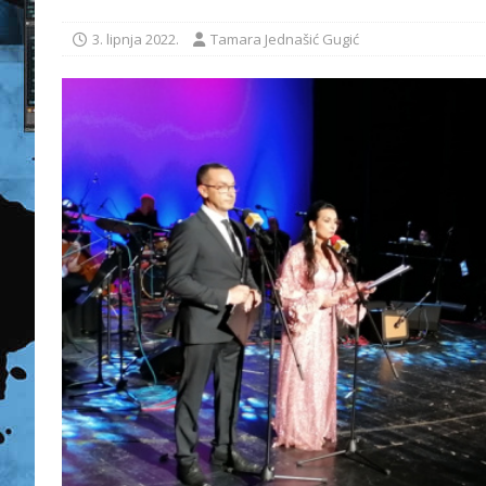
3. lipnja 2022.
Tamara Jednašić Gugić