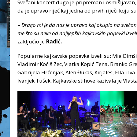
Svečani koncert dugo je pripreman i osmišljavan,
da je upravo riječ kaj jedna od prvih riječi koju su
–
Drago mi je da nas je upravo kaj okupio na svečanom
me što su neke od najljepših kajkavskih popevki izve
zaključio je
Radić.
Popularne kajkavske popevke izveli su: Mia Dimšić,
Vladimir Kočiš Zec, Vlatka Kopić Tena, Branko Gre
Gabrijela Hrženjak, Alen Đuras, Kirjales, Ella i I
Ivanjek Tušek. Kajkavske stihove kazivala je Vlas