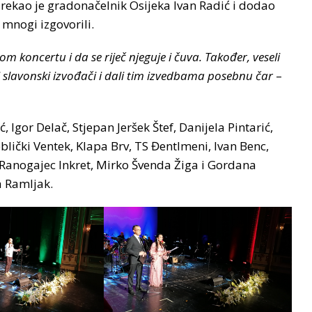
 rekao je gradonačelnik Osijeka Ivan Radić i dodao
 mnogi izgovorili.
 koncertu i da se riječ njeguje i čuva. Također, veseli
li slavonski izvođači i dali tim izvedbama posebnu čar
–
 Igor Delač, Stjepan Jeršek Štef, Danijela Pintarić,
blički Ventek, Klapa Brv, TS Đentlmeni, Ivan Benc,
va Ranogajec Inkret, Mirko Švenda Žiga i Gordana
ta Ramljak.