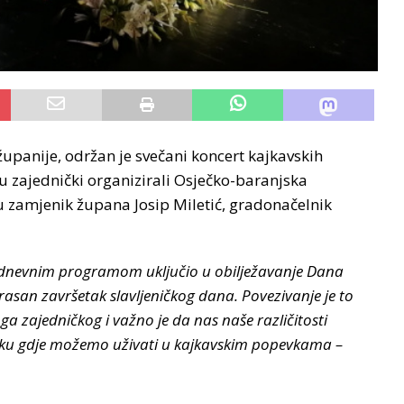
panije, održan je svečani koncert kajkavskih
u zajednički organizirali Osječko-baranjska
mu zamjenik župana Josip Miletić, gradonačelnik
elodnevnim programom uključio u obilježavanje Dana
krasan završetak slavljeničkog dana. Povezivanje je to
oga zajedničkog i važno je da nas naše različitosti
sijeku gdje možemo uživati u kajkavskim popevkama –