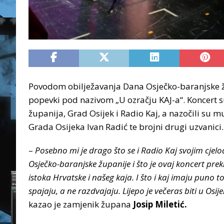
Povodom obilježavanja Dana Osječko-baranjske žu
popevki pod nazivom „U ozračju KAJ-a“. Koncert s
županija, Grad Osijek i Radio Kaj, a nazočili su 
Grada Osijeka Ivan Radić te brojni drugi uzvanici.
–
Posebno mi je drago što se i Radio Kaj svojim cj
Osječko-baranjske županije i što je ovaj koncert pre
istoka Hrvatske i našeg kaja. I što i kaj imaju puno t
spajaju, a ne razdvajaju. Lijepo je večeras biti u O
kazao je zamjenik župana
Josip Miletić.