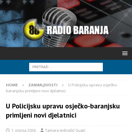
HOME
ZANIMLJIVOSTI
U Policijsku upravu osječko-
baranjsku primljeni novi djelatnici
U Policijsku upravu osječko-baranjsku
primljeni novi djelatnici
1. srpnja 2026.
Tamara Jednašić Gugić