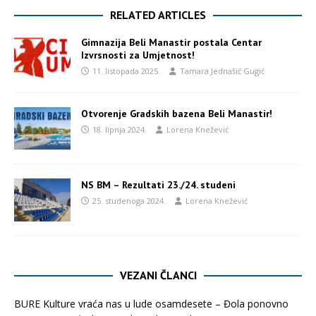
RELATED ARTICLES
Gimnazija Beli Manastir postala Centar
Izvrsnosti za Umjetnost!
11. listopada 2025.
Tamara Jednašić Gugić
Otvorenje Gradskih bazena Beli Manastir!
18. lipnja 2024.
Lorena Knežević
NS BM – Rezultati 23./24. studeni
25. studenoga 2024.
Lorena Knežević
VEZANI ČLANCI
BURE Kulture vraća nas u lude osamdesete – Đola ponovno