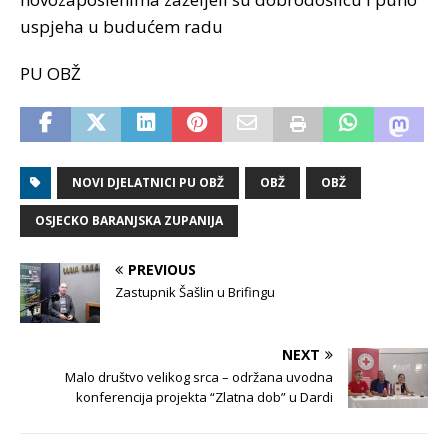
uspjeha u budućem radu
PU OBŽ
NOVI DJELATNICI PU OBŽ
OBŽ
OBŽ
OSJECKO BARANJSKA ZUPANIJA
PREVIOUS
Zastupnik Šašlin u Brifingu
NEXT
Malo društvo velikog srca – održana uvodna
konferencija projekta “Zlatna dob” u Dardi