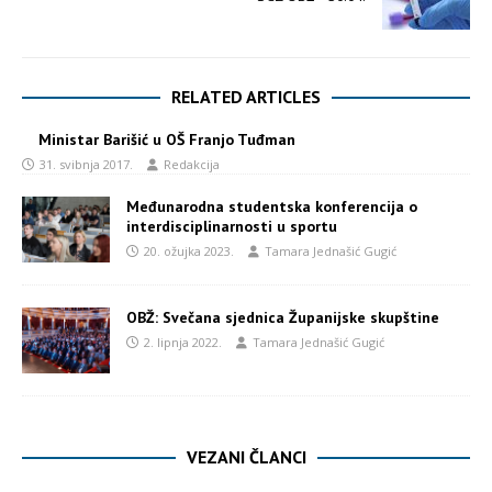
RELATED ARTICLES
Ministar Barišić u OŠ Franjo Tuđman
31. svibnja 2017.
Redakcija
Međunarodna studentska konferencija o
interdisciplinarnosti u sportu
20. ožujka 2023.
Tamara Jednašić Gugić
OBŽ: Svečana sjednica Županijske skupštine
2. lipnja 2022.
Tamara Jednašić Gugić
VEZANI ČLANCI