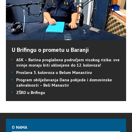
U Brifingu o prometu u Baranji
ASK – Batina proglašena područjem visokog rizika: sve
svinje moraju biti uklonjene do 12. kolovoza!
Proslava 5. kolovoza u Belom Manastiru
Program obilježavanja Dana pobjede i domovinske
zahvalnosti – Beli Manastir
ZŠRD u Brifingu
O NAMA