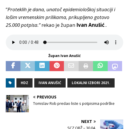
”
Proteklih je dana, unatoč epidemiološkoj situaciji i
lošim vremenskim prilikama, prikupljeno gotovo
25.000 potpisa.”
rekao je župan
Ivan Anušić
..
Župan Ivan Anušić
HDZ
IVAN ANUŠIĆ
LOKALNI IZBORI 2021.
PREVIOUS
Tomislav Rob predao liste s potpisima podrške
NEXT
SCZ OBŽ – 30.04.