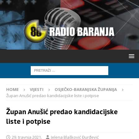
HOME
VIJESTI
OSJEČKO-BARANJSKA ŽUPANIJA
Župan Anušić predao kandidacijske liste i potpise
Župan Anušić predao kandidacijske
liste i potpise
29. travnja 2021.
Jelena Blašković Đurđević