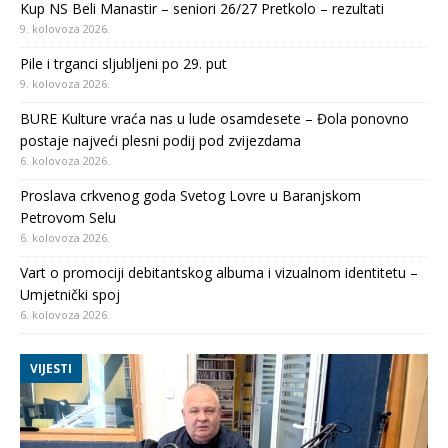
Kup NS Beli Manastir – seniori 26/27 Pretkolo – rezultati
9. kolovoza 2026.
Pile i trganci sljubljeni po 29. put
9. kolovoza 2026.
BURE Kulture vraća nas u lude osamdesete – Đola ponovno
postaje najveći plesni podij pod zvijezdama
6. kolovoza 2026.
Proslava crkvenog goda Svetog Lovre u Baranjskom
Petrovom Selu
6. kolovoza 2026.
Vart o promociji debitantskog albuma i vizualnom identitetu –
Umjetnički spoj
6. kolovoza 2026.
VIJESTI