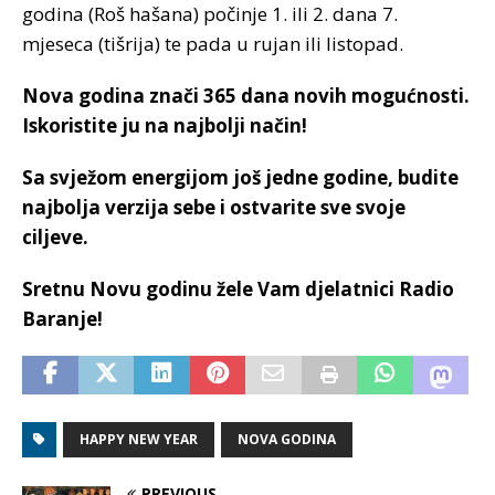
godina (Roš hašana) počinje 1. ili 2. dana 7.
mjeseca (tišrija) te pada u rujan ili listopad.
Nova godina znači 365 dana novih mogućnosti.
Iskoristite ju na najbolji način!
Sa svježom energijom još jedne godine, budite
najbolja verzija sebe i ostvarite sve svoje
ciljeve.
Sretnu Novu godinu žele Vam djelatnici Radio
Baranje!
HAPPY NEW YEAR
NOVA GODINA
PREVIOUS