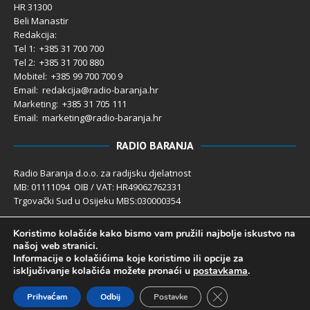
HR 31300
Beli Manastir
Redakcija:
Tel 1: +385 31 700 700
Tel 2: +385 31 700 880
Mobitel: +385 99 700 700 9
Email: redakcija@radio-baranja.hr
Marketing
: +385 31 705 111
Email: marketing@radio-baranja.hr
RADIO BARANJA
Radio Baranja d.o.o. za radijsku djelatnost
MB: 01111094 OIB / VAT: HR49062762331
Trgovački Sud u Osijeku MBS:030000354
Temeljni kapital 2.600,00 € uplaćen u cijelosti
Koristimo kolačiće kako bismo vam pružili najbolje iskustvo na
Poslovni račun PBZ: 2340009-1100121402
našoj web stranici.
IBAN: HR4123400091100121402
Informacije o kolačićima koje koristimo ili opcije za
Uprava društva: Ivanka Rusan
isključivanje kolačića možete pronaći u
postavkama
.
Close GDPR Cookie 
Prihvaćam
Odbij
Postavke
Radio Baranja 1992- 2025 ©