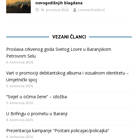
novogodišnjih blagdana
18. prosinca 2024.
Lorena Knežević
VEZANI ČLANCI
Proslava crkvenog goda Svetog Lovre u Baranjskom
Petrovom Selu
6. kolovoza 2026.
Vart o promociji debitantskog albuma i vizualnom identitetu –
Umjetnički spoj
6. kolovoza 2026.
“Svijet u očima žene” – izložba
5. kolovoza 2026.
U Brifingu o prometu u Baranji
4. kolovoza 2026.
Prezentacija kampanje “Postani policajac/policajka”
4. kolovoza 2026.