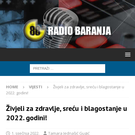
HOME
VIJESTI
Živjeli za zdravlje, sreću i blagostanje u
2022. godini!
Živjeli za zdravlje, sreću i blagostanje u
2022. godini!
1. siječnja 2022.
Tamara Jednašić Gugić