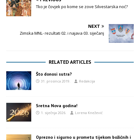
Tko je čovjek po kome se zove Silvestarska noć?
NEXT
Zimska MNL- rezultati 02. i najava 03. siječanj
RELATED ARTICLES
Što donosi sutra?
31. prosinca 2019.
Redakcija
Sretna Nova godina!
1. siječnja 2026.
Lorena Knežević
Oprezno i sigurno u prometu tijekom božićnih i