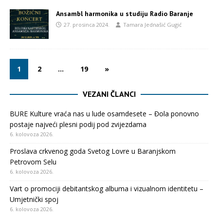
Ansambl harmonika u studiju Radio Baranje
27. prosinca 2024.
Tamara Jednašić Gugić
1
2
…
19
»
VEZANI ČLANCI
BURE Kulture vraća nas u lude osamdesete – Đola ponovno
postaje najveći plesni podij pod zvijezdama
6. kolovoza 2026.
Proslava crkvenog goda Svetog Lovre u Baranjskom
Petrovom Selu
6. kolovoza 2026.
Vart o promociji debitantskog albuma i vizualnom identitetu –
Umjetnički spoj
6. kolovoza 2026.