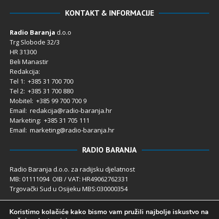
KONTAKT & INFORMACIJE
Radio Baranja
d.o.o
Trg Slobode 32/3
HR 31300
Beli Manastir
Redakcija:
Tel 1: +385 31 700 700
Tel 2: +385 31 700 880
Mobitel: +385 99 700 700 9
Email: redakcija@radio-baranja.hr
Marketing
: +385 31 705 111
Email: marketing@radio-baranja.hr
RADIO BARANJA
Radio Baranja d.o.o. za radijsku djelatnost
MB: 01111094 OIB / VAT: HR49062762331
Trgovački Sud u Osijeku MBS:030000354
Temeljni kapital 2.600,00 € uplaćen u cijelosti
Koristimo kolačiće kako bismo vam pružili najbolje iskustvo na
Poslovni račun PBZ: 2340009-1100121402