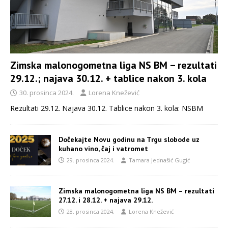
Zimska malonogometna liga NS BM – rezultati
29.12.; najava 30.12. + tablice nakon 3. kola
30. prosinca 2024.
Lorena Knežević
Rezultati 29.12. Najava 30.12. Tablice nakon 3. kola: NSBM
Dočekajte Novu godinu na Trgu slobode uz
kuhano vino, čaj i vatromet
29. prosinca 2024.
Tamara Jednašić Gugić
Zimska malonogometna liga NS BM – rezultati
27.12. i 28.12. + najava 29.12.
28. prosinca 2024.
Lorena Knežević