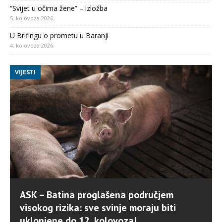
“Svijet u očima žene” – izložba
5. kolovoza 2026.
U Brifingu o prometu u Baranji
4. kolovoza 2026.
VIJESTI
ASK – Batina proglašena područjem
visokog rizika: sve svinje moraju biti
uklonjene do 12. kolovoza!