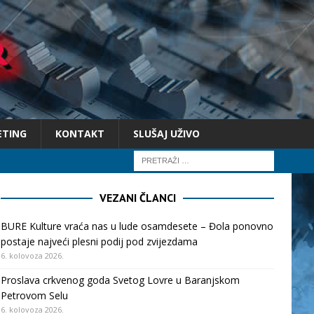
ETING
KONTAKT
SLUŠAJ UŽIVO
VEZANI ČLANCI
BURE Kulture vraća nas u lude osamdesete – Đola ponovno
postaje najveći plesni podij pod zvijezdama
6. kolovoza 2026.
Proslava crkvenog goda Svetog Lovre u Baranjskom
Petrovom Selu
6. kolovoza 2026.