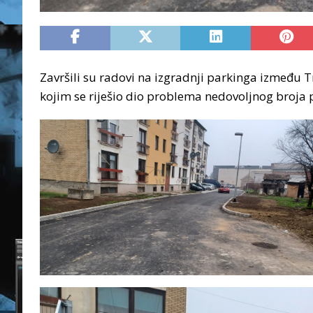
Završili su radovi na izgradnji parkinga između 
kojim se riješio dio problema nedovoljnog broja 