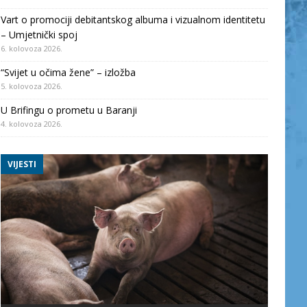
Vart o promociji debitantskog albuma i vizualnom identitetu
– Umjetnički spoj
6. kolovoza 2026.
“Svijet u očima žene” – izložba
5. kolovoza 2026.
U Brifingu o prometu u Baranji
4. kolovoza 2026.
VIJESTI