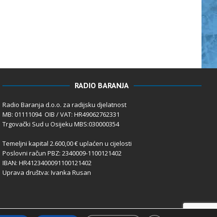
RADIO BARANJA
Radio Baranja d.o.o. za radijsku djelatnost
MB: 01111094 OIB / VAT: HR49062762331
Trgovački Sud u Osijeku MBS:030000354
Temeljni kapital 2.600,00 € uplaćen u cijelosti
Poslovni račun PBZ: 2340009-1100121402
IBAN: HR4123400091100121402
Uprava društva: Ivanka Rusan