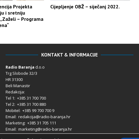
ncija Projekta
Cijepljenje OBŽ – siječanj 2022.
u i sretniju
 „Zaželi – Programa
ena“
KONTAKT & INFORMACIJE
Radio Baranja
d.o.o
Trg Slobode 32/3
HR 31300
Beli Manastir
Redakcija:
Tel 1: +385 31 700 700
Tel 2: +385 31 700 880
Mobitel: +385 99 700 700 9
Email: redakcija@radio-baranja.hr
Marketing
: +385 31 705 111
Email: marketing@radio-baranja.hr