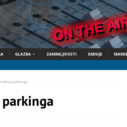
RA
GLAZBA
ZANIMLJIVOSTI
EMISIJE
MARK
radnja parkinga
 parkinga