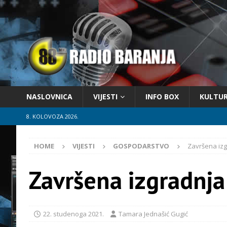
NASLOVNICA
VIJESTI
INFO BOX
KULTU
8. KOLOVOZA 2026.
HOME
VIJESTI
GOSPODARSTVO
Završena izg
Završena izgradnja
22. studenoga 2021.
Tamara Jednašić Gugić