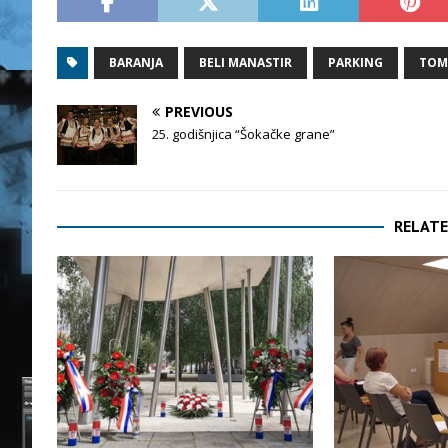
BARANJA
BELI MANASTIR
PARKING
TOM
PREVIOUS
25. godišnjica “Šokačke grane”
RELATE