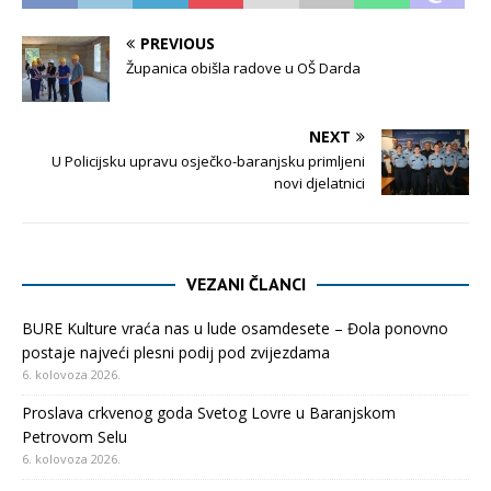
PREVIOUS
Županica obišla radove u OŠ Darda
NEXT
U Policijsku upravu osječko-baranjsku primljeni
novi djelatnici
VEZANI ČLANCI
BURE Kulture vraća nas u lude osamdesete – Đola ponovno
postaje najveći plesni podij pod zvijezdama
6. kolovoza 2026.
Proslava crkvenog goda Svetog Lovre u Baranjskom
Petrovom Selu
6. kolovoza 2026.