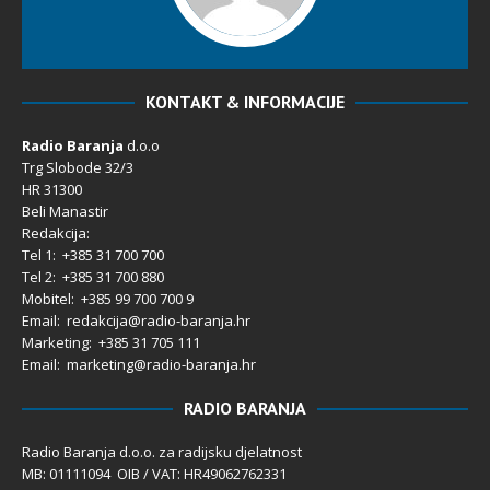
KONTAKT & INFORMACIJE
Radio Baranja
d.o.o
Trg Slobode 32/3
HR 31300
Beli Manastir
Redakcija:
Tel 1: +385 31 700 700
Tel 2: +385 31 700 880
Mobitel: +385 99 700 700 9
Email: redakcija@radio-baranja.hr
Marketing
: +385 31 705 111
Email: marketing@radio-baranja.hr
RADIO BARANJA
Radio Baranja d.o.o. za radijsku djelatnost
MB: 01111094 OIB / VAT: HR49062762331