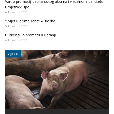
Vart o promociji debitantskog albuma i vizualnom identitetu –
Umjetnički spoj
6. kolovoza 2026.
“Svijet u očima žene” – izložba
5. kolovoza 2026.
U Brifingu o prometu u Baranji
4. kolovoza 2026.
VIJESTI