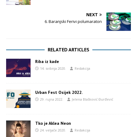
NEXT
6. Baranjski Ferivi polumaraton
RELATED ARTICLES
Riba iz kade
14. svibnja 2020.
Redakcija
Urban Fest Osijek 2022.
29. rujna 2022.
Jelena Blašković Đurđević
Tko je Aklea Neon
24. veljače 2020.
Redakcija