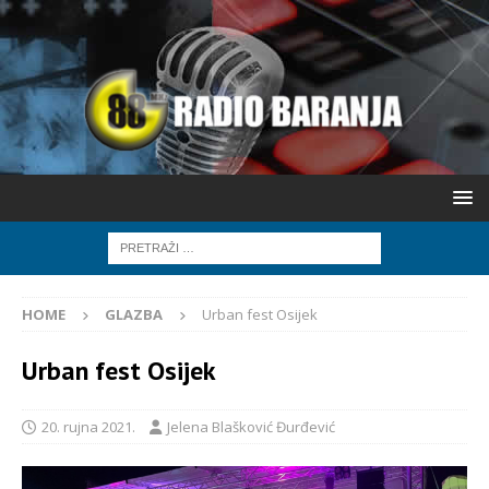
HOME
GLAZBA
Urban fest Osijek
Urban fest Osijek
20. rujna 2021.
Jelena Blašković Đurđević