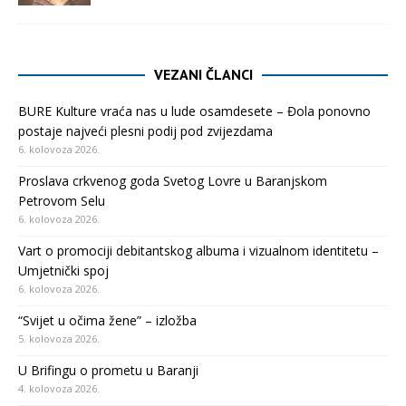
VEZANI ČLANCI
BURE Kulture vraća nas u lude osamdesete – Đola ponovno
postaje najveći plesni podij pod zvijezdama
6. kolovoza 2026.
Proslava crkvenog goda Svetog Lovre u Baranjskom
Petrovom Selu
6. kolovoza 2026.
Vart o promociji debitantskog albuma i vizualnom identitetu –
Umjetnički spoj
6. kolovoza 2026.
“Svijet u očima žene” – izložba
5. kolovoza 2026.
U Brifingu o prometu u Baranji
4. kolovoza 2026.