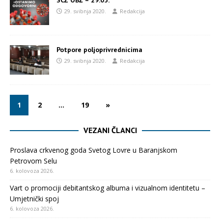
SCZ OBŽ – 29.05.
29. svibnja 2020.
Redakcija
Potpore poljoprivrednicima
29. svibnja 2020.
Redakcija
1
2
…
19
»
VEZANI ČLANCI
Proslava crkvenog goda Svetog Lovre u Baranjskom
Petrovom Selu
6. kolovoza 2026.
Vart o promociji debitantskog albuma i vizualnom identitetu –
Umjetnički spoj
6. kolovoza 2026.