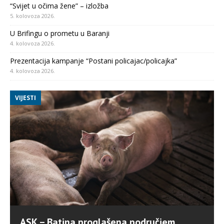
“Svijet u očima žene” – izložba
5. kolovoza 2026.
U Brifingu o prometu u Baranji
4. kolovoza 2026.
Prezentacija kampanje “Postani policajac/policajka”
4. kolovoza 2026.
VIJESTI
ASK – Batina proglašena područjem