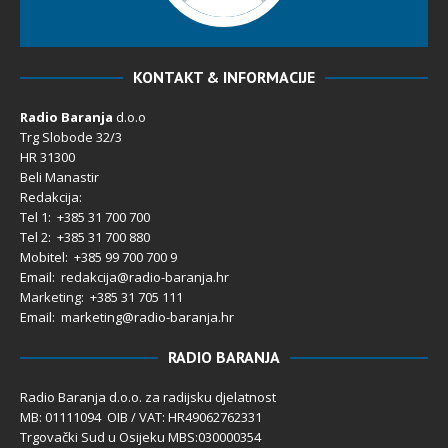
KONTAKT & INFORMACIJE
Radio Baranja
d.o.o
Trg Slobode 32/3
HR 31300
Beli Manastir
Redakcija:
Tel 1: +385 31 700 700
Tel 2: +385 31 700 880
Mobitel: +385 99 700 700 9
Email: redakcija@radio-baranja.hr
Marketing
: +385 31 705 111
Email: marketing@radio-baranja.hr
RADIO BARANJA
Radio Baranja d.o.o. za radijsku djelatnost
MB: 01111094 OIB / VAT: HR49062762331
Trgovački Sud u Osijeku MBS:030000354