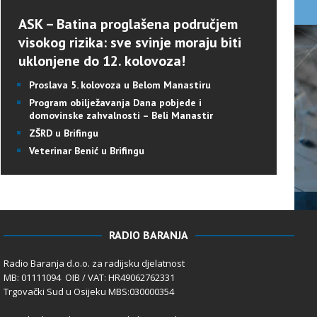
ASK – Batina proglašena područjem
visokog rizika: sve svinje moraju biti
uklonjene do 12. kolovoza!
Proslava 5. kolovoza u Belom Manastiru
Program obilježavanja Dana pobjede i
domovinske zahvalnosti – Beli Manastir
ZŠRD u Brifingu
Veterinar Benić u Brifingu
RADIO BARANJA
Radio Baranja d.o.o. za radijsku djelatnost
MB: 01111094 OIB / VAT: HR49062762331
Trgovački Sud u Osijeku MBS:030000354