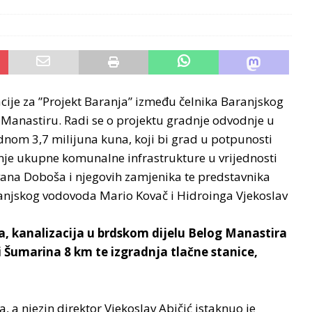
cije za ”Projekt Baranja” između čelnika Baranjskog
Manastiru. Radi se o projektu gradnje odvodnje u
ednom 3,7 milijuna kuna, koji bi grad u potpunosti
nje ukupne komunalne infrastrukture u vrijednosti
vana Doboša i njegovih zamjenika te predstavnika
ranjskog vodovoda Mario Kovač i Hidroinga Vjekoslav
a, kanalizacija u brdskom dijelu Belog Manastira
 Šumarina 8 km te izgradnja tlačne stanice,
 a njezin direktor Vjekoslav Abičić istaknuo je