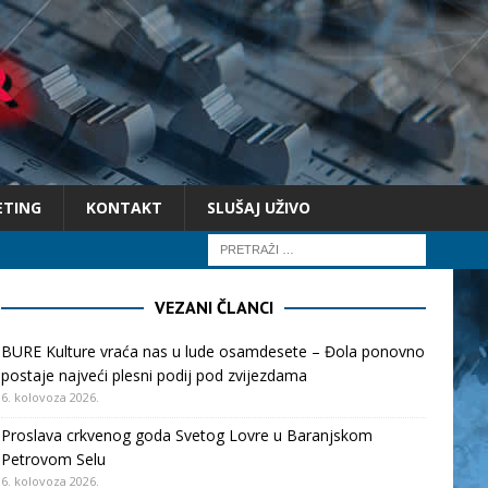
ETING
KONTAKT
SLUŠAJ UŽIVO
VEZANI ČLANCI
BURE Kulture vraća nas u lude osamdesete – Đola ponovno
postaje najveći plesni podij pod zvijezdama
6. kolovoza 2026.
Proslava crkvenog goda Svetog Lovre u Baranjskom
Petrovom Selu
6. kolovoza 2026.