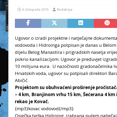
6. listopada 2015.
Redakcija
Ugovor o izradi projektne i natječajne dokumenta
vodovoda i Hidroinga potpisan je danas u Belom 
dijelu Belog Manastira i prigradskih naselja vrij
pokrio kanalizacijom. Ugovor je preduvjet izgrad
10 milijuna eura.
U nazočnosti gradonačelnika I
Hrvatskih voda, ugovor su potpisali direktori Ba
Abičić.
Projektom su obuhvaćeni proširenje pročistač
– 4 km, Branjinom vrhu 15 km, Šećerana 4 km i
rekao je Kovač.
{mp3}kovac vodovod{/mp3}
Osječka tvrtka Hidroing izabrana putem natječaja,