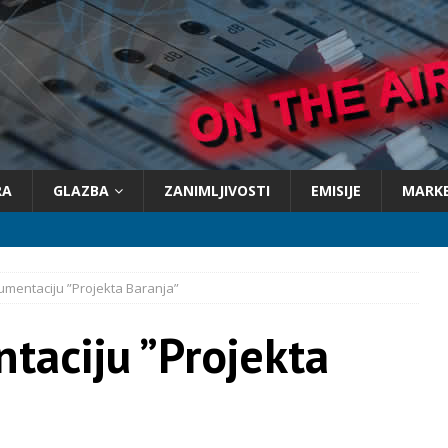
RA
GLAZBA
ZANIMLJIVOSTI
EMISIJE
MARK
mentaciju ”Projekta Baranja”
taciju ”Projekta