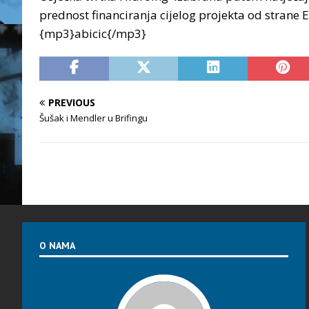
prednost financiranja cijelog projekta od strane 
{mp3}abicic{/mp3}
PREVIOUS
Šušak i Mendler u Brifingu
O NAMA