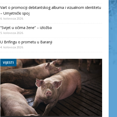
Vart o promociji debitantskog albuma i vizualnom identitetu
– Umjetnički spoj
6. kolovoza 2026.
“Svijet u očima žene” – izložba
5. kolovoza 2026.
U Brifingu o prometu u Baranji
4. kolovoza 2026.
VIJESTI