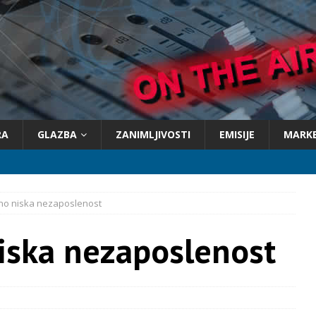
RA
GLAZBA
ZANIMLJIVOSTI
EMISIJE
MARK
dno niska nezaposlenost
iska nezaposlenost