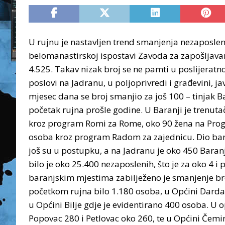
U rujnu je nastavljen trend smanjenja nezaposlen
belomanastirskoj ispostavi Zavoda za zapošljava
4.525. Takav nizak broj se ne pamti u poslijeratn
poslovi na Jadranu, u poljoprivredi i građevini, 
mjesec dana se broj smanjio za još 100 – tinjak B
početak rujna prošle godine. U Baranji je trenu
kroz program Romi za Rome, oko 90 žena na Pro
osoba kroz program Radom za zajednicu. Dio bara
još su u postupku, a na Jadranu je oko 450 Baran
bilo je oko 25.400 nezaposlenih, što je za oko 4 i
baranjskim mjestima zabilježeno je smanjenje br
početkom rujna bilo 1.180 osoba, u Općini Darda 
u Općini Bilje gdje je evidentirano 400 osoba. U o
Popovac 280 i Petlovac oko 260, te u Općini Čem