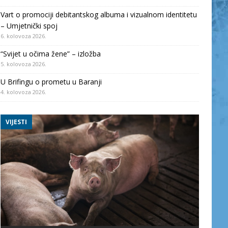
Vart o promociji debitantskog albuma i vizualnom identitetu
– Umjetnički spoj
6. kolovoza 2026.
“Svijet u očima žene” – izložba
5. kolovoza 2026.
U Brifingu o prometu u Baranji
4. kolovoza 2026.
VIJESTI