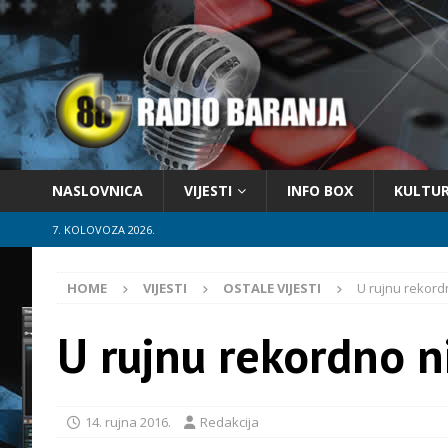
NASLOVNICA
VIJESTI
INFO BOX
KULTU
7. KOLOVOZA 2026.
HOME
VIJESTI
OSTALE VIJESTI
U rujnu rekor
U rujnu rekordno n
14. rujna 2016.
Redakcija