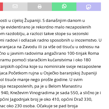
osti u cijeloj Županiji. S današnjim danom u
nje evidentirano je rekordno malo nezaposlenih
om razdoblju, a razlozi takve stope su sezonski
javni radovi i odlazak radno sposobnih u inozemstvo.
U
aranjaca na Zavodu ili za više od tisuću u odnosu na
tačno u javnim radovima angažirano 100-tinjak Roma
gramu pomoći staračkim kućanstvima i oko 180
njskih općina koje su nominirale svoje nezaposlene
jaca.Početkom rujna u Osječko baranjskoj županiji
 pol tisuće manje nego prošle godine. U svim
oja nezaposlenih, pa je u Belom Manastiru
940, Kneževim Vinogradima je sada 550, a slično je i
pćini Jagodnjak broj je oko 410, općini Draž 330,
inac oko 230 osoba. Očakuje se pad broja