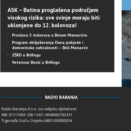
ASK – Batina proglašena područjem
visokog rizika: sve svinje moraju biti
uklonjene do 12. kolovoza!
Proslava 5. kolovoza u Belom Manastiru
Program obilježavanja Dana pobjede i
domovinske zahvalnosti – Beli Manastir
ZŠRD u Brifingu
Veterinar Benić u Brifingu
RADIO BARANJA
Radio Baranja d.o.o. za radijsku djelatnost
MB: 01111094 OIB / VAT: HR49062762331
Trgovački Sud u Osijeku MBS:030000354