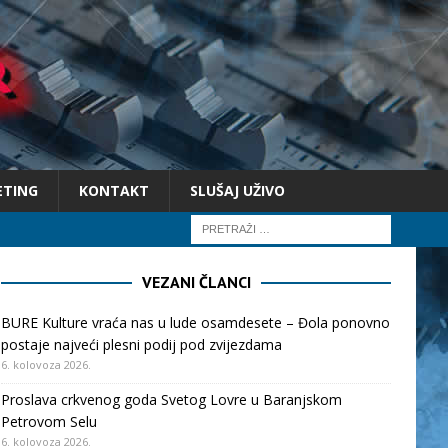
ETING
KONTAKT
SLUŠAJ UŽIVO
VEZANI ČLANCI
BURE Kulture vraća nas u lude osamdesete – Đola ponovno
postaje najveći plesni podij pod zvijezdama
6. kolovoza 2026.
Proslava crkvenog goda Svetog Lovre u Baranjskom
Petrovom Selu
6. kolovoza 2026.