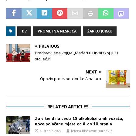
D7
PROMETNA NESREĆA
ŽARKO JURAK
PREVIOUS
Predstavljena knjiga „Mađari u Hrvatskoj u 21.
stoljeću“
NEXT
Opoziv proizvoda tvrtke Alnatura
RELATED ARTICLES
Za vikend na cesti 18 alkoholiziranih vozača,
nove pojačane mjere od 8. do 10. srpnja
4. srpnja 2022.
Jelena Blašković Đurđević