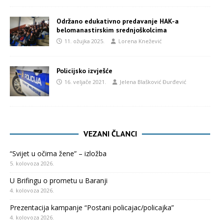
Održano edukativno predavanje HAK-a
belomanastirskim srednjoškolcima
11. ožujka 2025.
Lorena Knežević
Policijsko izvješće
16. veljače 2021.
Jelena Blašković Đurđević
VEZANI ČLANCI
“Svijet u očima žene” – izložba
5. kolovoza 2026.
U Brifingu o prometu u Baranji
4. kolovoza 2026.
Prezentacija kampanje “Postani policajac/policajka”
4. kolovoza 2026.