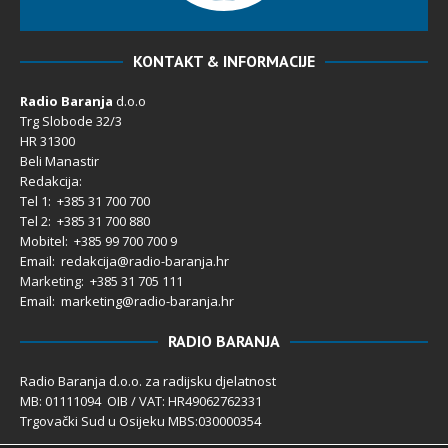
KONTAKT & INFORMACIJE
Radio Baranja
d.o.o
Trg Slobode 32/3
HR 31300
Beli Manastir
Redakcija:
Tel 1: +385 31 700 700
Tel 2: +385 31 700 880
Mobitel: +385 99 700 700 9
Email: redakcija@radio-baranja.hr
Marketing
: +385 31 705 111
Email: marketing@radio-baranja.hr
RADIO BARANJA
Radio Baranja d.o.o. za radijsku djelatnost
MB: 01111094 OIB / VAT: HR49062762331
Trgovački Sud u Osijeku MBS:030000354