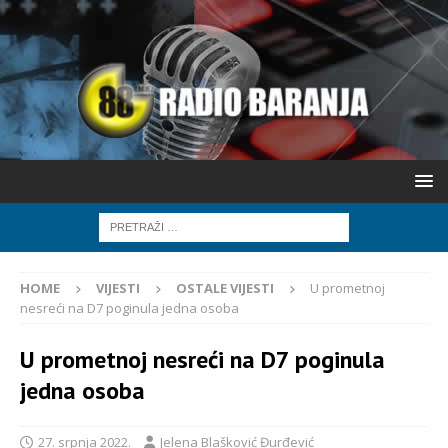
HOME
VIJESTI
OSTALE VIJESTI
U prometnoj
nesreći na D7 poginula jedna osoba
U prometnoj nesreći na D7 poginula
jedna osoba
27. srpnja 2022.
Jelena Blašković Đurđević