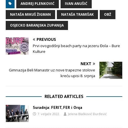
ANDREJ PLENKOVIĆ
IVAN ANUŠIĆ
NATAŠA MIKUŠ ŽIGMAN
NATAŠA TRAMIŠAK
OBŽ
OSJECKO BARANJSKA ZUPANIJA
PREVIOUS
Prvi ovogodišnji beach party na jezeru Đola – Bure
Kulture
NEXT
Gimnazija Beli Manastir uz nove trapezne stolove
kreću upisi 8. srpnja
RELATED ARTICLES
Suradnja: FERIT, FER i Orqa
7. veljače 2022.
Jelena Blašković Đurđević