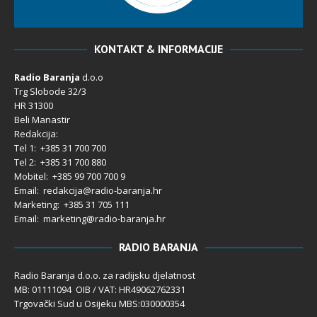
KONTAKT & INFORMACIJE
Radio Baranja
d.o.o
Trg Slobode 32/3
HR 31300
Beli Manastir
Redakcija:
Tel 1: +385 31 700 700
Tel 2: +385 31 700 880
Mobitel: +385 99 700 700 9
Email: redakcija@radio-baranja.hr
Marketing
: +385 31 705 111
Email: marketing@radio-baranja.hr
RADIO BARANJA
Radio Baranja d.o.o. za radijsku djelatnost
MB: 01111094 OIB / VAT: HR49062762331
Trgovački Sud u Osijeku MBS:030000354