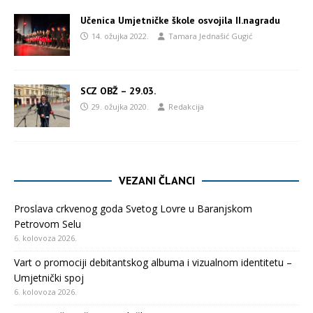
Učenica Umjetničke škole osvojila II.nagradu
14. ožujka 2022.
Tamara Jednašić Gugić
SCZ OBŽ – 29.03.
29. ožujka 2020.
Redakcija
VEZANI ČLANCI
Proslava crkvenog goda Svetog Lovre u Baranjskom
Petrovom Selu
6. kolovoza 2026.
Vart o promociji debitantskog albuma i vizualnom identitetu –
Umjetnički spoj
6. kolovoza 2026.