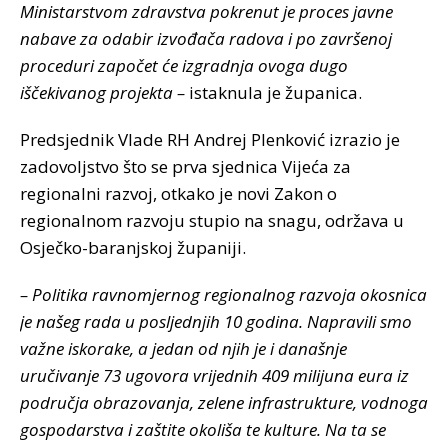
Ministarstvom zdravstva pokrenut je proces javne
nabave za odabir izvođača radova i po završenoj
proceduri započet će izgradnja ovoga dugo
iščekivanog projekta –
istaknula je županica.
Predsjednik Vlade RH Andrej Plenković izrazio je
zadovoljstvo što se prva sjednica Vijeća za
regionalni razvoj, otkako je novi Zakon o
regionalnom razvoju stupio na snagu, održava u
Osječko-baranjskoj županiji.
– Politika ravnomjernog regionalnog razvoja okosnica
je našeg rada u posljednjih 10 godina. Napravili smo
važne iskorake, a jedan od njih je i današnje
uručivanje 73 ugovora vrijednih 409 milijuna eura iz
područja obrazovanja, zelene infrastrukture, vodnoga
gospodarstva i zaštite okoliša te kulture. Na ta se