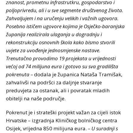
znanost, prometnu infrastrutkru, gospodarstvo i
poljoprivredu, ali i u sve segmente društvenog života.
Zahvaljujem i na uručenju velikih i važnih ugovora.
Posebno ističem ugovore kojima je Osječko-baranjska
županija realizirala ulaganja u dogradnju i
rekonstrukciju osnovnih škola kako bismo stvorili
uvjete za uvođenje jednosmjenske nastave.
Trenutačno provodimo 19 projekata u vrijednosti
većoj od 74 milijuna eura i gotovo su sva gradilišta
pokrenuta –
dodala je županica Nataša Tramišak,
zahvalivši na podršci za daljnje stvaranje
preduvjeta za ostanak, ali i povratak mladih
obitelji na naše područje.
Pokrenut je i strateški projekt važan za cijeli istok
Hrvatske – izgradnja Kliničkog bolničkog centra
Osijek, vrijedna 850 milijuna eura.
– U suradnji s