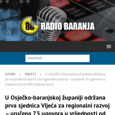
HOME
VIJESTI
U Osječko-baranjskoj županiji održana
prva sjednica Vijeća za regionalni razvoj – uručena 73 ugovora u
vrijednosti od 409 milijuna eura
U Osječko-baranjskoj županiji održana
prva sjednica Vijeća za regionalni razvoj
– uručena 73 ugovora u vrijednosti od