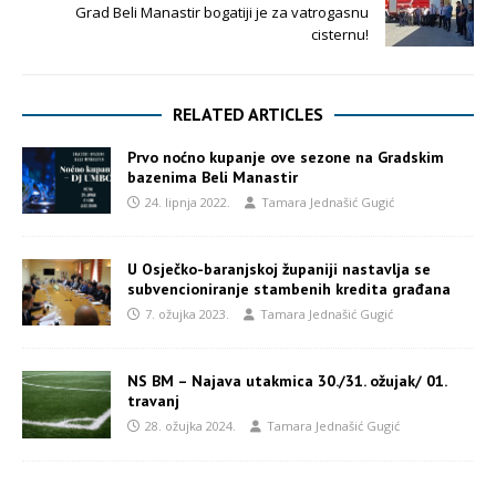
Grad Beli Manastir bogatiji je za vatrogasnu
cisternu!
RELATED ARTICLES
Prvo noćno kupanje ove sezone na Gradskim
bazenima Beli Manastir
24. lipnja 2022.
Tamara Jednašić Gugić
U Osječko-baranjskoj županiji nastavlja se
subvencioniranje stambenih kredita građana
7. ožujka 2023.
Tamara Jednašić Gugić
NS BM – Najava utakmica 30./31. ožujak/ 01.
travanj
28. ožujka 2024.
Tamara Jednašić Gugić