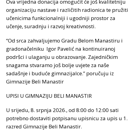
Ova vrijedna donacija omogućit će još kvalitetniju
organizaciju nastave i različitih radionica te pružiti
učenicima funkcionalniji i ugodniji prostor za
učenje, suradnju i razvoj kreativnosti.
“Od srca zahvaljujemo Gradu Belom Manastiru i
gradonačelniku Igor Pavelić na kontinuiranoj
podršci i ulaganju u obrazovanje. Zajedničkim
snagama stvaramo još bolje uvjete za naše
sadašnje i buduće gimnazijalce.” poručuju iz
Gimnazije Beli Manastir
UPISI U GIMNAZIJU BELI MANASTIR
U srijedu, 8. srpnja 2026., od 8:00 do 12:00 sati
potrebno dostaviti potpisanu upisnicu za upis u 1.
razred Gimnazije Beli Manastir.