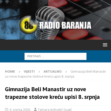
HOME
VIJESTI
AKTUALNO
Gimnazija Beli Manastir
uz nove trapezne stolove kreću upisi 8. srpnja
Gimnazija Beli Manastir uz nove
trapezne stolove kreću upisi 8. srpnja
4. srpnja 2026.
Tamara Jednašić Gugić