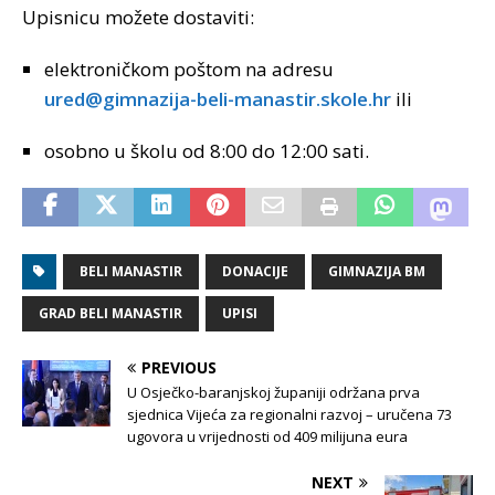
Upisnicu možete dostaviti:
elektroničkom poštom na adresu
ured@gimnazija-beli-manastir.skole.hr
ili
osobno u školu od 8:00 do 12:00 sati.
BELI MANASTIR
DONACIJE
GIMNAZIJA BM
GRAD BELI MANASTIR
UPISI
PREVIOUS
U Osječko-baranjskoj županiji održana prva
sjednica Vijeća za regionalni razvoj – uručena 73
ugovora u vrijednosti od 409 milijuna eura
NEXT