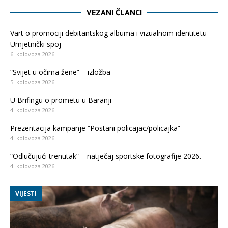
VEZANI ČLANCI
Vart o promociji debitantskog albuma i vizualnom identitetu –
Umjetnički spoj
6. kolovoza 2026.
“Svijet u očima žene” – izložba
5. kolovoza 2026.
U Brifingu o prometu u Baranji
4. kolovoza 2026.
Prezentacija kampanje “Postani policajac/policajka”
4. kolovoza 2026.
“Odlučujući trenutak” – natječaj sportske fotografije 2026.
4. kolovoza 2026.
VIJESTI