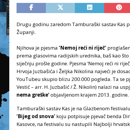
Drugu godinu zaredom Tamburaški sastav Kas pob
Županji.
Njihova je pjesma
‘Nemoj reći ni riječ’
proglaše
prema glasovima radijskih urednika, baš kao što je
siječnju prošle godine. Pjesma ‘Nemoj reći ni rij
Hrvoja Juzbašića i Željka Nikolina najveći je dosa
YouTubeu skupio blizu 200.000 pogleda. Ta se pj
Vestić – arr. H. Juzbašić / Ž. Nikolin) nalazi n
nema greške’
objavljenom krajem 2013. godine.
Tamburaški sastav Kas je na Glazbenom festival
‘Bijeg od snova’
koju potpisuje pjevač benda Din
Kasovce, na festivalu su nastupili Najbolji hrvat