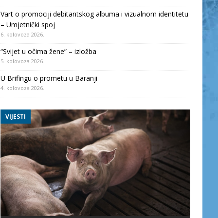
Vart o promociji debitantskog albuma i vizualnom identitetu
– Umjetnički spoj
6. kolovoza 2026.
“Svijet u očima žene” – izložba
5. kolovoza 2026.
U Brifingu o prometu u Baranji
4. kolovoza 2026.
VIJESTI