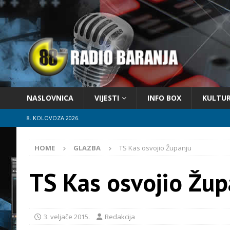
NASLOVNICA
VIJESTI
INFO BOX
KULTU
8. KOLOVOZA 2026.
HOME
GLAZBA
TS Kas osvojio Županju
TS Kas osvojio Žup
3. veljače 2015.
Redakcija