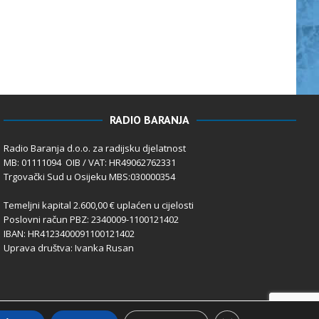
RADIO BARANJA
Radio Baranja d.o.o. za radijsku djelatnost
MB: 01111094 OIB / VAT: HR49062762331
Trgovački Sud u Osijeku MBS:030000354
Temeljni kapital 2.600,00 € uplaćen u cijelosti
Poslovni račun PBZ: 2340009-1100121402
IBAN: HR4123400091100121402
Uprava društva: Ivanka Rusan
Close GDPR Cookie 