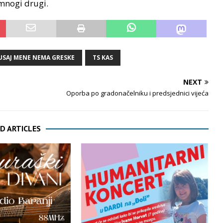
 mnogi drugi.
USAJ MENE NEMA GRESKE
TS KAS
NEXT
Oporba po gradonačelniku i predsjednici vijeća
D ARTICLES