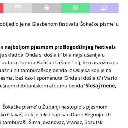
ijedio je na Glazbenom festivalu ‘Šokačke pisme’ u
na
najboljom pjesmom prošlogodišnjeg festival
a
 skladba ‘Onda si došla ti’ bila najslušanija u
eč’ autora Damira Bačića i Uršule Tolj, te u aranžmanu
dašnji hit tamburaškog benda iz Osijeka koji je na
esma, baš kao i spomenuta ‘Onda si došla ti’ (Mario
a uspješnom debitantskom albumu benda
‘Slušaj mene,
u ‘Šokačke pisme’ u Županji nastupio s pjesmom
ko Glavaš, dok je tekst napisao Dario Begonja. Uz
ski tamburaši, Šima Jovanovac, Vranac, Bosutski