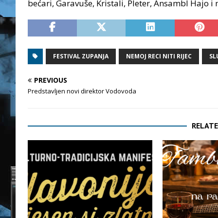
bećari, Garavuše, Kristali, Pleter, Ansambl Hajo i
FESTIVAL ZUPANJA
NEMOJ RECI NITI RIJEC
SL
PREVIOUS
Predstavljen novi direktor Vodovoda
RELATE