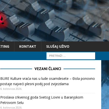
ETING
KONTAKT
SLUŠAJ UŽIVO
VEZANI ČLANCI
BURE Kulture vraća nas u lude osamdesete – Đola ponovno
postaje najveći plesni podij pod zvijezdama
6. kolovoza 2026.
Proslava crkvenog goda Svetog Lovre u Baranjskom
Petrovom Selu
6. kolovoza 2026.