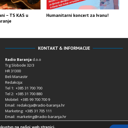
ni – TS KAS u
Humanitarni koncert za Ivanu!
aranje
KONTAKT & INFORMACIJE
Radio Baranja
d.o.o
Trg Slobode 32/3
HR 31300
Beli Manastir
Redakcija:
Tel 1: +385 31 700 700
Tel 2: +385 31 700 880
Mobitel: +385 99 700 700 9
Email: redakcija@radio-baranja.hr
Marketing
: +385 31 705 111
Email: marketing@radio-baranja.hr
skustvo na našoj web stranici.