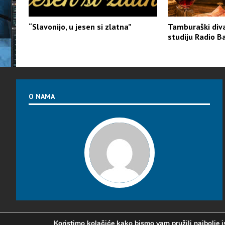
“Slavonijo, u jesen si zlatna”
Tamburaški diva
studiju Radio B
O NAMA
Koristimo kolačiće kako bismo vam pružili najbolje i