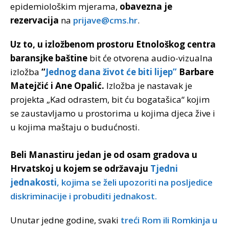
epidemiološkim mjerama,
obavezna je
rezervacija
na
prijave@cms.hr
.
Uz to, u izložbenom prostoru Etnološkog centra
baransjke baštine
bit će otvorena audio-vizualna
izložba
“
Jednog dana život će biti lijep”
Barbare
Matejčić i Ane Opalić.
Izložba je nastavak je
projekta „Kad odrastem, bit ću bogatašica“ kojim
se zaustavljamo u prostorima u kojima djeca žive i
u kojima maštaju o budućnosti.
Beli Manastiru jedan je od osam gradova u
Hrvatskoj u kojem se održavaju
Tjedni
jednakosti
, kojima se želi upozoriti na posljedice
diskriminacije i probuditi jednakost.
Unutar jedne godine, svaki
treći Rom ili Romkinja u