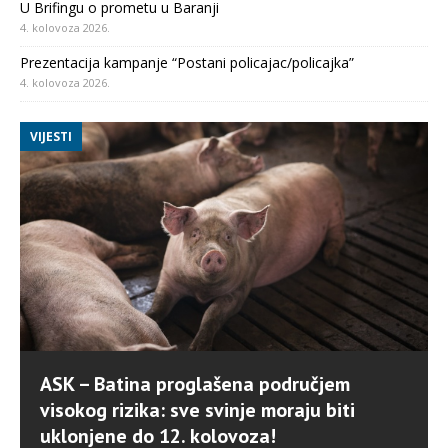
U Brifingu o prometu u Baranji
4. kolovoza 2026.
Prezentacija kampanje “Postani policajac/policajka”
4. kolovoza 2026.
VIJESTI
ASK – Batina proglašena područjem
visokog rizika: sve svinje moraju biti
uklonjene do 12. kolovoza!