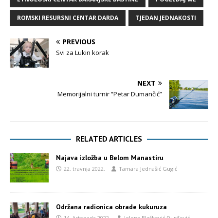
ROMSKI RESURSNI CENTAR DARDA
TJEDAN JEDNAKOSTI
PREVIOUS
Svi za Lukin korak
NEXT
Memorijalni turnir “Petar Dumančić”
RELATED ARTICLES
Najava izložba u Belom Manastiru
22. travnja 2022.
Tamara Jednašić Gugić
Održana radionica obrade kukuruza
14. listopada 2022.
Jelena Blašković Đurđević