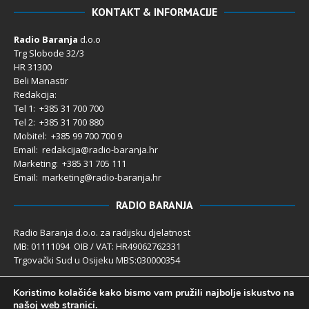
KONTAKT & INFORMACIJE
Radio Baranja
d.o.o
Trg Slobode 32/3
HR 31300
Beli Manastir
Redakcija:
Tel 1: +385 31 700 700
Tel 2: +385 31 700 880
Mobitel: +385 99 700 700 9
Email: redakcija@radio-baranja.hr
Marketing
: +385 31 705 111
Email: marketing@radio-baranja.hr
RADIO BARANJA
Radio Baranja d.o.o. za radijsku djelatnost
MB: 01111094 OIB / VAT: HR49062762331
Trgovački Sud u Osijeku MBS:030000354
Temeljni kapital 2.600,00 € uplaćen u cijelosti
Koristimo kolačiće kako bismo vam pružili najbolje iskustvo na
Poslovni račun PBZ: 2340009-1100121402
našoj web stranici.