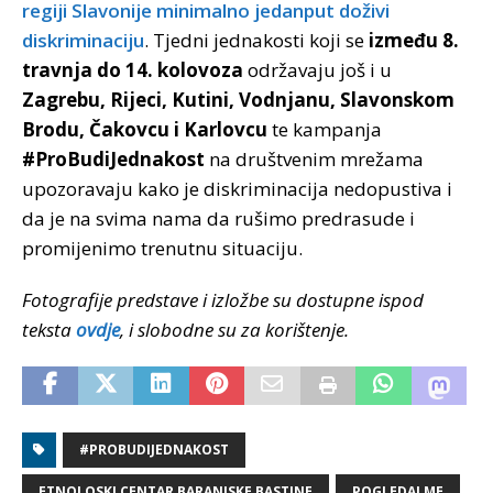
regiji Slavonije minimalno jedanput doživi
diskriminaciju
. Tjedni jednakosti koji se
između 8.
travnja do 14. kolovoza
održavaju još i u
Zagrebu, Rijeci, Kutini, Vodnjanu, Slavonskom
Brodu, Čakovcu i Karlovcu
te kampanja
#ProBudiJednakost
na društvenim mrežama
upozoravaju kako je diskriminacija nedopustiva i
da je na svima nama da rušimo predrasude i
promijenimo trenutnu situaciju.
Fotografije predstave i izložbe su dostupne ispod
teksta
ovdje
, i slobodne su za korištenje.
#PROBUDIJEDNAKOST
ETNOLOSKI CENTAR BARANJSKE BASTINE
POGLEDAJ ME