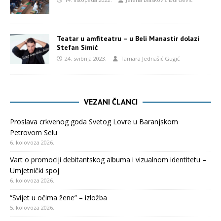
Teatar u amfiteatru – u Beli Manastir dolazi
Stefan Simić
24. svibnja 2023.
Tamara Jednašić Gugić
VEZANI ČLANCI
Proslava crkvenog goda Svetog Lovre u Baranjskom
Petrovom Selu
6. kolovoza 2026.
Vart o promociji debitantskog albuma i vizualnom identitetu –
Umjetnički spoj
6. kolovoza 2026.
“Svijet u očima žene” – izložba
5. kolovoza 2026.