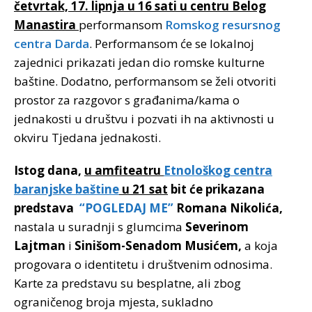
četvrtak, 17. lipnja u 16 sati u centru Belog
Manastira
performansom
Romskog resursnog
centra Darda
. Performansom će se lokalnoj
zajednici prikazati jedan dio romske kulturne
baštine. Dodatno, performansom se želi otvoriti
prostor za razgovor s građanima/kama o
jednakosti u društvu i pozvati ih na aktivnosti u
okviru Tjedana jednakosti.
Istog dana,
u amfiteatru
Etnološkog centra
baranjske baštine
u 21 sat
bit će prikazana
predstava
“POGLEDAJ ME”
Romana Nikolića,
nastala u suradnji s glumcima
Severinom
Lajtman
i
Sinišom-Senadom Musićem,
a koja
progovara o identitetu i društvenim odnosima.
Karte za predstavu su besplatne, ali zbog
ograničenog broja mjesta, sukladno