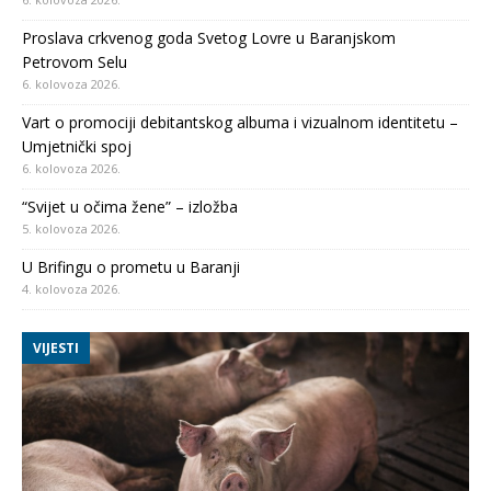
Proslava crkvenog goda Svetog Lovre u Baranjskom
Petrovom Selu
6. kolovoza 2026.
Vart o promociji debitantskog albuma i vizualnom identitetu –
Umjetnički spoj
6. kolovoza 2026.
“Svijet u očima žene” – izložba
5. kolovoza 2026.
U Brifingu o prometu u Baranji
4. kolovoza 2026.
VIJESTI