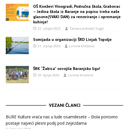
OŠ Kneževi Vinogradi, Područna škola, Grabovac
– Jedina škola iz Baranje na popisu treba naše
glasove(SVAKI DAN) za renoviranje i opremanje
kuhinje!
23. ožujka 2023.
Tamara Jednašić Gugić
Somijada u organizaciji ŠRD Linjak Topolje
21. srpnja 2025.
Lorena Knežević
ŠRK “Žabica” osvojila Baranjsku ligu!
29. lipnja 2026.
Lorena Knežević
VEZANI ČLANCI
BURE Kulture vraća nas u lude osamdesete – Đola ponovno
postaje najveći plesni podij pod zvijezdama
6. kolovoza 2026.