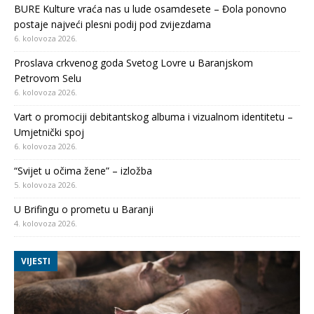
BURE Kulture vraća nas u lude osamdesete – Đola ponovno
postaje najveći plesni podij pod zvijezdama
6. kolovoza 2026.
Proslava crkvenog goda Svetog Lovre u Baranjskom
Petrovom Selu
6. kolovoza 2026.
Vart o promociji debitantskog albuma i vizualnom identitetu –
Umjetnički spoj
6. kolovoza 2026.
“Svijet u očima žene” – izložba
5. kolovoza 2026.
U Brifingu o prometu u Baranji
4. kolovoza 2026.
VIJESTI