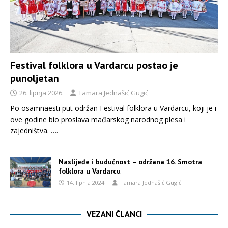
Festival folklora u Vardarcu postao je
punoljetan
26. lipnja 2026.
Tamara Jednašić Gugić
Po osamnaesti put održan Festival folklora u Vardarcu, koji je i
ove godine bio proslava mađarskog narodnog plesa i
zajedništva.
….
Naslijeđe i budućnost – održana 16. Smotra
folklora u Vardarcu
14. lipnja 2024.
Tamara Jednašić Gugić
VEZANI ČLANCI