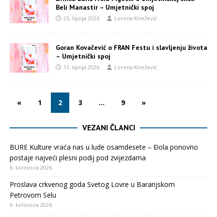
Beli Manastir – Umjetnički spoj
25. lipnja 2026.
Lorena Knežević
Goran Kovačević o FRAN Festu i slavljenju života
– Umjetnički spoj
11. lipnja 2026.
Lorena Knežević
«
1
2
3
…
9
»
VEZANI ČLANCI
BURE Kulture vraća nas u lude osamdesete – Đola ponovno
postaje najveći plesni podij pod zvijezdama
6. kolovoza 2026.
Proslava crkvenog goda Svetog Lovre u Baranjskom
Petrovom Selu
6. kolovoza 2026.