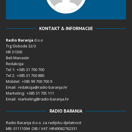
KONTAKT & INFORMACIJE
Radio Baranja
d.o.o
Trg Slobode 32/3
HR 31300
Beli Manastir
Redakcija:
Tel 1: +385 31 700 700
Tel 2: +385 31 700 880
Mobitel: +385 99 700 700 9
Email: redakcija@radio-baranja.hr
Marketing
: +385 31 705 111
Email: marketing@radio-baranja.hr
RADIO BARANJA
Radio Baranja d.o.o. za radijsku djelatnost
MB: 01111094 OIB / VAT: HR49062762331