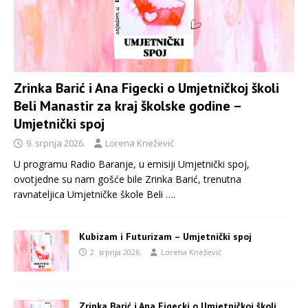
Zrinka Barić i Ana Figecki o Umjetničkoj školi
Beli Manastir za kraj školske godine –
Umjetnički spoj
9. srpnja 2026.
Lorena Knežević
U programu Radio Baranje, u emisiji Umjetnički spoj,
ovotjedne su nam gošće bile Zrinka Barić, trenutna
ravnateljica Umjetničke škole Beli
….
Kubizam i Futurizam – Umjetnički spoj
2. srpnja 2026.
Lorena Knežević
Zrinka Barić i Ana Figecki o Umjetničkoj školi