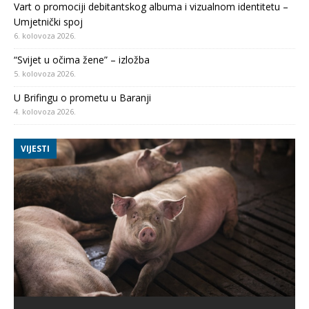
Vart o promociji debitantskog albuma i vizualnom identitetu –
Umjetnički spoj
6. kolovoza 2026.
“Svijet u očima žene” – izložba
5. kolovoza 2026.
U Brifingu o prometu u Baranji
4. kolovoza 2026.
VIJESTI