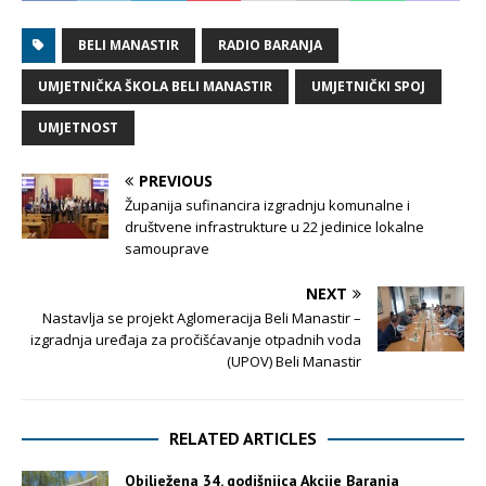
BELI MANASTIR
RADIO BARANJA
UMJETNIČKA ŠKOLA BELI MANASTIR
UMJETNIČKI SPOJ
UMJETNOST
PREVIOUS
Županija sufinancira izgradnju komunalne i
društvene infrastrukture u 22 jedinice lokalne
samouprave
NEXT
Nastavlja se projekt Aglomeracija Beli Manastir –
izgradnja uređaja za pročišćavanje otpadnih voda
(UPOV) Beli Manastir
RELATED ARTICLES
Obilježena 34. godišnjica Akcije Baranja