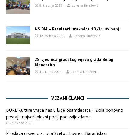
8. travnja 2026.
Lorena Knežević
NS BM – Rezultati utakmica 10./11. svibanj
12. svibnja 2025.
Lorena Knežević
28. sjednica gradskog vijeća grada Belog
Manastira
11. rujna 2024.
Lorena Knežević
VEZANI ČLANCI
BURE Kulture vraća nas u lude osamdesete – Đola ponovno
postaje najveći plesni podij pod zvijezdama
6. kolovoza 2026.
Proslava crkvenog goda Svetog Lovre u Baranjskom