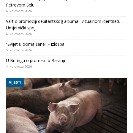
Petrovom Selu
6. kolovoza 2026.
Vart o promociji debitantskog albuma i vizualnom identitetu –
Umjetnički spoj
6. kolovoza 2026.
“Svijet u očima žene” – izložba
5. kolovoza 2026.
U Brifingu o prometu u Baranji
4. kolovoza 2026.
VIJESTI