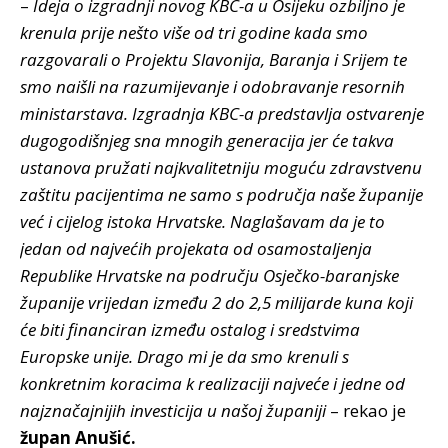
–
Ideja o izgradnji novog KBC-a u Osijeku ozbiljno je
krenula prije nešto više od tri godine kada smo
razgovarali o Projektu Slavonija, Baranja i Srijem te
smo naišli na razumijevanje i odobravanje resornih
ministarstava. Izgradnja KBC-a predstavlja ostvarenje
dugogodišnjeg sna mnogih generacija jer će takva
ustanova pružati najkvalitetniju moguću zdravstvenu
zaštitu pacijentima ne samo s područja naše županije
već i cijelog istoka Hrvatske. Naglašavam da je to
jedan od najvećih projekata od osamostaljenja
Republike Hrvatske na području Osječko-baranjske
županije vrijedan između 2 do 2,5 milijarde kuna koji
će biti financiran između ostalog i sredstvima
Europske unije. Drago mi je da smo krenuli s
konkretnim koracima k realizaciji najveće i jedne od
najznačajnijih investicija u našoj županiji
– rekao je
župan Anušić.