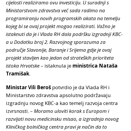
cijelosti realiziramo ovu investiciju. U suradnji s
Ministarstvom zdravstva već sada radimo na
programiranju novih programskih akata na temelju
kojeg bi se ovaj projekt mogao realizirati. Važno je
istaknuti da je i Vlada RH dala podršku izgradnji KBC-
a u Dodatku broj 2. Razvojnog sporazuma za
područje Slavonije, Baranje i Srijema gdje je ovaj
projekt stavljen kao jedan od strateških prioriteta
istoka Hrvatske
– istaknula je
ministrica Nataša
Tramišak
.
Ministar Vili Beroš
potvrdio je da Vlada RH i
Ministarstvo zdravstva apsolutno podržavaju
izgradnju novog KBC-a kao temelj razvoja centra
izvrsnosti. –
Moramo uloviti korak s Europom i
razvijati novu medicinsku misao, a izgradnja novog
Kliničkog bolničkog centra pravi je način da to