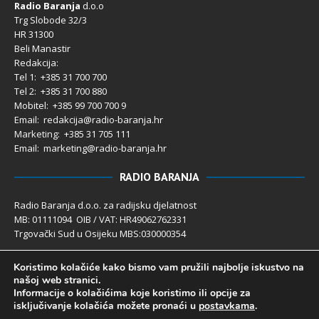
Radio Baranja
d.o.o
Trg Slobode 32/3
HR 31300
Beli Manastir
Redakcija:
Tel 1: +385 31 700 700
Tel 2: +385 31 700 880
Mobitel: +385 99 700 700 9
Email: redakcija@radio-baranja.hr
Marketing
: +385 31 705 111
Email: marketing@radio-baranja.hr
RADIO BARANJA
Radio Baranja d.o.o. za radijsku djelatnost
MB: 01111094 OIB / VAT: HR49062762331
Trgovački Sud u Osijeku MBS:030000354
Temeljni kapital 2.600,00 € uplaćen u cijelosti
Koristimo kolačiće kako bismo vam pružili najbolje iskustvo na
Poslovni račun PBZ: 2340009-1100121402
našoj web stranici.
IBAN: HR4123400091100121402
Informacije o kolačićima koje koristimo ili opcije za
Uprava društva: Ivanka Rusan
isključivanje kolačića možete pronaći u
postavkama
.