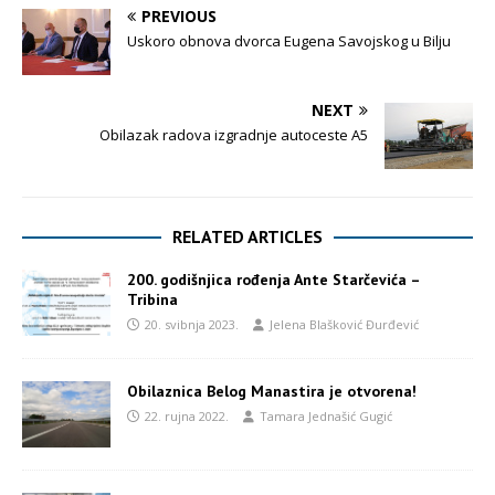
PREVIOUS
Uskoro obnova dvorca Eugena Savojskog u Bilju
NEXT
Obilazak radova izgradnje autoceste A5
RELATED ARTICLES
200. godišnjica rođenja Ante Starčevića –
Tribina
20. svibnja 2023.
Jelena Blašković Đurđević
Obilaznica Belog Manastira je otvorena!
22. rujna 2022.
Tamara Jednašić Gugić