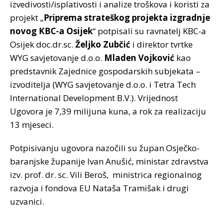
izvedivosti/isplativosti i analize troškova i koristi za
projekt „
Priprema strateškog projekta izgradnje
novog KBC-a Osijek
“ potpisali su ravnatelj KBC-a
Osijek doc.dr.sc.
Željko Zubčić
i direktor tvrtke
WYG savjetovanje d.o.o.
Mladen Vojković
kao
predstavnik Zajednice gospodarskih subjekata –
izvoditelja (WYG savjetovanje d.o.o. i Tetra Tech
International Development B.V.). Vrijednost
Ugovora je 7,39 milijuna kuna, a rok za realizaciju
13 mjeseci.
Potpisivanju ugovora nazočili su župan Osječko-
baranjske županije Ivan Anušić, ministar zdravstva
izv. prof. dr. sc. Vili Beroš, ministrica regionalnog
razvoja i fondova EU Nataša Tramišak i drugi
uzvanici.