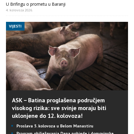
U Brifingu o prometu u Baranji
4. kolovoza 2026.
VIJESTI
ASK – Batina proglašena područjem
visokog rizika: sve svinje moraju biti
uklonjene do 12. kolovoza!
Proslava 5. kolovoza u Belom Manastiru
Program obilježavanja Dana pobjede i domovinske