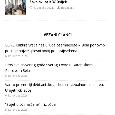
Sokolovi za KBC Osijek
5. veljače 2021.
Redakcija
VEZANI ČLANCI
BURE Kulture vraća nas u lude osamdesete – Đola ponovno
postaje najveći plesni podij pod zvijezdama
6. kolovoza 2026.
Proslava crkvenog goda Svetog Lovre u Baranjskom
Petrovom Selu
6. kolovoza 2026.
Vart o promociji debitantskog albuma i vizualnom identitetu –
Umjetnički spoj
6. kolovoza 2026.
“Svijet u očima žene” – izložba
5. kolovoza 2026.