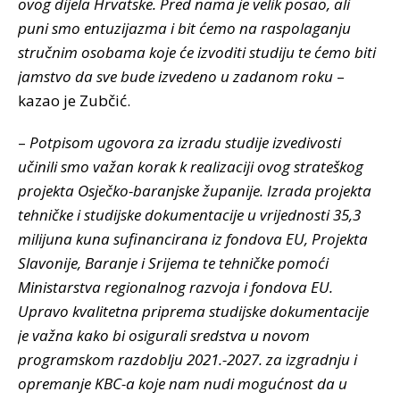
ovog dijela Hrvatske. Pred nama je velik posao, ali
puni smo entuzijazma i bit ćemo na raspolaganju
stručnim osobama koje će izvoditi studiju te ćemo biti
jamstvo da sve bude izvedeno u zadanom roku
–
kazao je Zubčić.
–
Potpisom ugovora za izradu studije izvedivosti
učinili smo važan korak k realizaciji ovog strateškog
projekta Osječko-baranjske županije. Izrada projekta
tehničke i studijske dokumentacije u vrijednosti 35,3
milijuna kuna sufinancirana iz fondova EU, Projekta
Slavonije, Baranje i Srijema te tehničke pomoći
Ministarstva regionalnog razvoja i fondova EU.
Upravo kvalitetna priprema studijske dokumentacije
je važna kako bi osigurali sredstva u novom
programskom razdoblju 2021.-2027. za izgradnju i
opremanje KBC-a koje nam nudi mogućnost da u