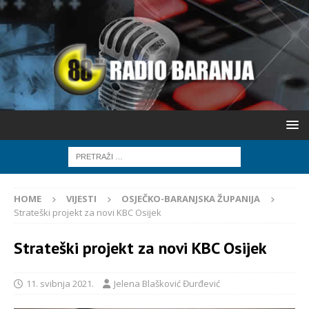
HOME
VIJESTI
OSJEČKO-BARANJSKA ŽUPANIJA
Strateški projekt za novi KBC Osijek
Strateški projekt za novi KBC Osijek
11. svibnja 2021.
Jelena Blašković Đurđević