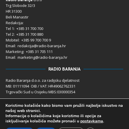
Trg Slobode 32/3
HR 31300
Beli Manastir
Redakcija:
Tel 1: +385 31 700 700
Tel 2: +385 31 700 880
Mobitel: +385 99 700 700 9
Email: redakcija@radio-baranja.hr
Marketing
: +385 31 705 111
Email: marketing@radio-baranja.hr
RADIO BARANJA
Radio Baranja d.o.o. za radijsku djelatnost
MB: 01111094 OIB / VAT: HR49062762331
Trgovački Sud u Osijeku MBS:030000354
Temeljni kapital 2.600,00 € uplaćen u cijelosti
Koristimo kolačiće kako bismo vam pružili najbolje iskustvo na
Poslovni račun PBZ: 2340009-1100121402
našoj web stranici.
IBAN: HR4123400091100121402
Informacije o kolačićima koje koristimo ili opcije za
Uprava društva: Ivanka Rusan
isključivanje kolačića možete pronaći u
postavkama
.