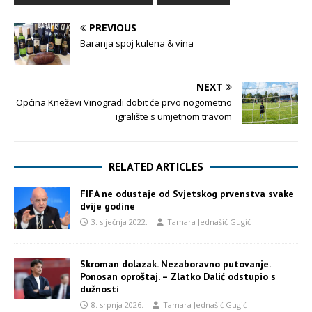
PREVIOUS
Baranja spoj kulena & vina
NEXT
Općina Kneževi Vinogradi dobit će prvo nogometno
igralište s umjetnom travom
RELATED ARTICLES
FIFA ne odustaje od Svjetskog prvenstva svake
dvije godine
3. siječnja 2022.
Tamara Jednašić Gugić
Skroman dolazak. Nezaboravno putovanje.
Ponosan oproštaj. – Zlatko Dalić odstupio s
dužnosti
8. srpnja 2026.
Tamara Jednašić Gugić