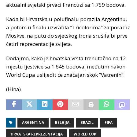
aktualni svjetski prvaci Francuzi sa 1.759 bodova.
Kada bi Hrvatska u polufinalu porazila Argentinu,
a potom u finalu uzvratila “Tricolorima” za poraz iz
Moskve, na putu do svjetskog trona srušila bi prve
četiri reprezentacije svijeta.
Dodajmo, kako je hrvatska vrsta trenutačno na 12.
mjestu ljestvice sa 1.645 bodova, međutim nakon
World Cupa uslijedit će značajan skok “Vatrenih”.
(Hina)
ARGENTINA
BELGIJA
BRAZIL
FIFA
HRVATSKA REPREZENTACIJA
WORLD CUP