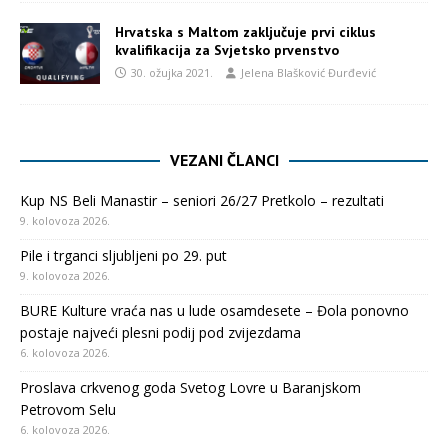
Hrvatska s Maltom zaključuje prvi ciklus
kvalifikacija za Svjetsko prvenstvo
30. ožujka 2021.
Jelena Blašković Đurđević
VEZANI ČLANCI
Kup NS Beli Manastir – seniori 26/27 Pretkolo – rezultati
9. kolovoza 2026.
Pile i trganci sljubljeni po 29. put
9. kolovoza 2026.
BURE Kulture vraća nas u lude osamdesete – Đola ponovno
postaje najveći plesni podij pod zvijezdama
6. kolovoza 2026.
Proslava crkvenog goda Svetog Lovre u Baranjskom
Petrovom Selu
6. kolovoza 2026.