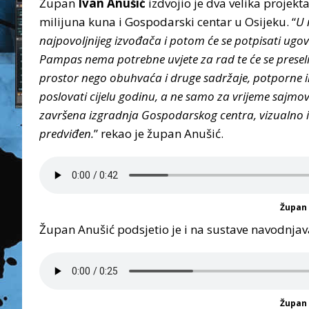
Župan
Ivan Anušić
izdvojio je dva velika projekt
milijuna kuna i Gospodarski centar u Osijeku. “
U 
najpovoljnijeg izvođača i potom će se potpisati ugo
Pampas nema potrebne uvjete za rad te će se preseli
prostor nego obuhvaća i druge sadržaje, potporne ins
poslovati cijelu godinu, a ne samo za vrijeme sajmov
završena izgradnja Gospodarskog centra, vizualno i
predviđen.
” rekao je župan Anušić.
Župan 
Župan Anušić podsjetio je i na sustave navodnja
Župan 