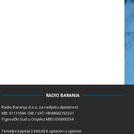
RADIO BARANJA
Radio Baranja d.o.o. za radijsku djelatnost
MB: 01111094 OIB / VAT: HR49062762331
Trgovački Sud u Osijeku MBS:030000354
Temeljni kapital 2.600,00 € uplaćen u cijelosti