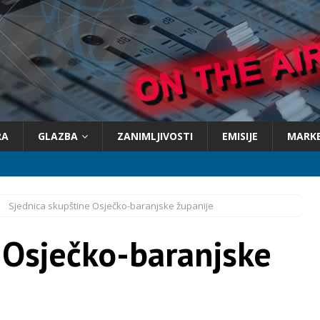
RA
GLAZBA
ZANIMLJIVOSTI
EMISIJE
MARK
Sjednica skupštine Osječko-baranjske županije
 Osječko-baranjske