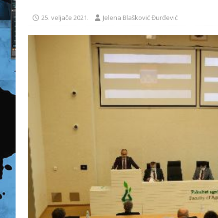
25. veljače 2021.
Jelena Blašković Đurđević