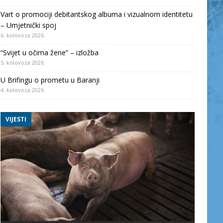
Vart o promociji debitantskog albuma i vizualnom identitetu
– Umjetnički spoj
6. kolovoza 2026.
“Svijet u očima žene” – izložba
5. kolovoza 2026.
U Brifingu o prometu u Baranji
4. kolovoza 2026.
VIJESTI