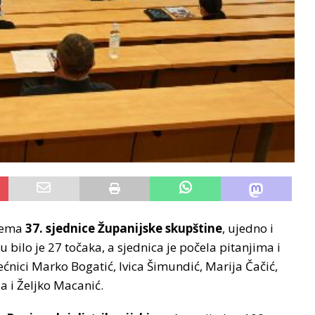
 tema
37. sjednice Županijske skupštine
, ujedno i
ilo je 27 točaka, a sjednica je počela pitanjima i
jećnici Marko Bogatić, Ivica Šimundić, Marija Čačić,
a i Željko Macanić.