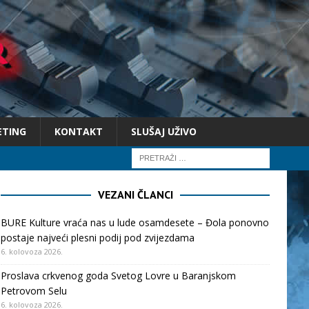
ETING
KONTAKT
SLUŠAJ UŽIVO
VEZANI ČLANCI
BURE Kulture vraća nas u lude osamdesete – Đola ponovno
postaje najveći plesni podij pod zvijezdama
6. kolovoza 2026.
Proslava crkvenog goda Svetog Lovre u Baranjskom
Petrovom Selu
6. kolovoza 2026.