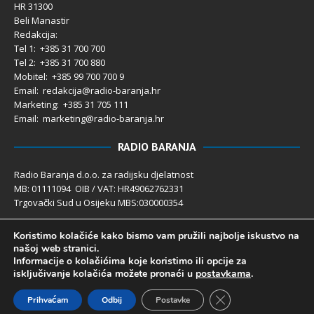
HR 31300
Beli Manastir
Redakcija:
Tel 1: +385 31 700 700
Tel 2: +385 31 700 880
Mobitel: +385 99 700 700 9
Email: redakcija@radio-baranja.hr
Marketing
: +385 31 705 111
Email: marketing@radio-baranja.hr
RADIO BARANJA
Radio Baranja d.o.o. za radijsku djelatnost
MB: 01111094 OIB / VAT: HR49062762331
Trgovački Sud u Osijeku MBS:030000354
Temeljni kapital 2.600,00 € uplaćen u cijelosti
Koristimo kolačiće kako bismo vam pružili najbolje iskustvo na
Poslovni račun PBZ: 2340009-1100121402
našoj web stranici.
IBAN: HR4123400091100121402
Informacije o kolačićima koje koristimo ili opcije za
Uprava društva: Ivanka Rusan
isključivanje kolačića možete pronaći u
postavkama
.
Close GDPR Cookie 
Prihvaćam
Odbij
Postavke
Radio Baranja 1992- 2025 ©