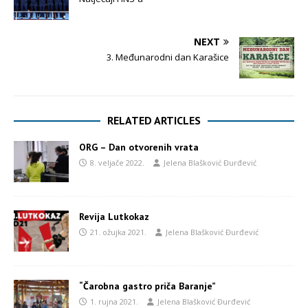
NEXT
3. Međunarodni dan Karašice
RELATED ARTICLES
ORG – Dan otvorenih vrata
8. veljače 2022.
Jelena Blašković Đurđević
Revija Lutkokaz
21. ožujka 2021.
Jelena Blašković Đurđević
“Čarobna gastro priča Baranje”
1. rujna 2021.
Jelena Blašković Đurđević