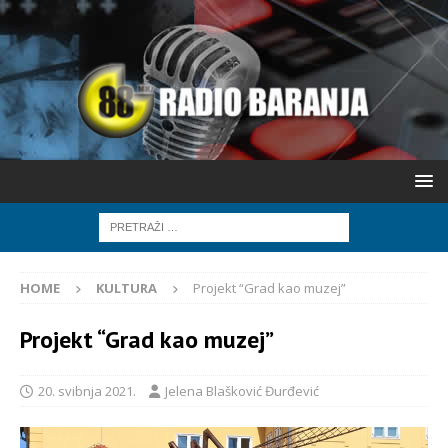
HOME
KULTURA
Projekt “Grad kao muzej”
Projekt “Grad kao muzej”
20. svibnja 2021.
Jelena Blašković Đurđević