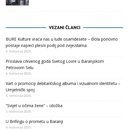
VEZANI ČLANCI
BURE Kulture vraća nas u lude osamdesete – Đola ponovno
postaje najveći plesni podij pod zvijezdama
6. kolovoza 2026.
Proslava crkvenog goda Svetog Lovre u Baranjskom
Petrovom Selu
6. kolovoza 2026.
Vart o promociji debitantskog albuma i vizualnom identitetu –
Umjetnički spoj
6. kolovoza 2026.
“Svijet u očima žene” – izložba
5. kolovoza 2026.
U Brifingu o prometu u Baranji
4. kolovoza 2026.