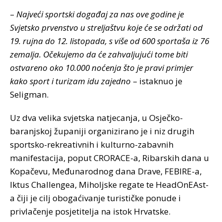
–
Najveći sportski događaj za nas ove godine je
Svjetsko prvenstvo u streljaštvu koje će se održati od
19. rujna do 12. listopada, s više od 600 sportaša iz 76
zemalja. Očekujemo da će zahvaljujući tome biti
ostvareno oko 10.000 noćenja što je pravi primjer
kako sport i turizam idu zajedno
– istaknuo je
Seligman.
Uz dva velika svjetska natjecanja, u Osječko-
baranjskoj županiji organizirano je i niz drugih
sportsko-rekreativnih i kulturno-zabavnih
manifestacija, poput CRORACE-a, Ribarskih dana u
Kopačevu, Međunarodnog dana Drave, FEBIRE-a,
Iktus Challengea, Miholjske regate te HeadOnEAst-
a čiji je cilj obogaćivanje turističke ponude i
privlačenje posjetitelja na istok Hrvatske.