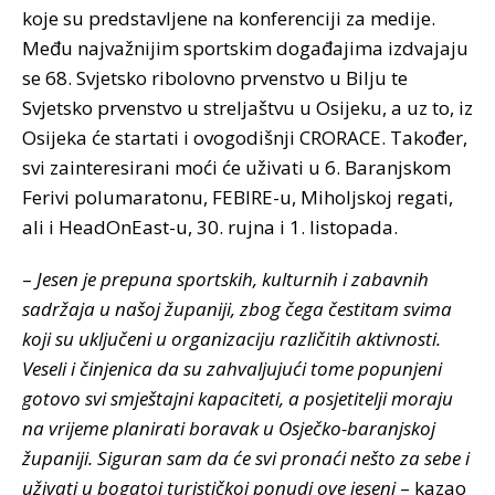
koje su predstavljene na konferenciji za medije.
Među najvažnijim sportskim događajima izdvajaju
se 68. Svjetsko ribolovno prvenstvo u Bilju te
Svjetsko prvenstvo u streljaštvu u Osijeku, a uz to, iz
Osijeka će startati i ovogodišnji CRORACE. Također,
svi zainteresirani moći će uživati u 6. Baranjskom
Ferivi polumaratonu, FEBIRE-u, Miholjskoj regati,
ali i HeadOnEast-u, 30. rujna i 1. listopada.
–
Jesen je prepuna sportskih, kulturnih i zabavnih
sadržaja u našoj županiji, zbog čega čestitam svima
koji su uključeni u organizaciju različitih aktivnosti.
Veseli i činjenica da su zahvaljujući tome popunjeni
gotovo svi smještajni kapaciteti, a posjetitelji moraju
na vrijeme planirati boravak u Osječko-baranjskoj
županiji. Siguran sam da će svi pronaći nešto za sebe i
uživati u bogatoj turističkoj ponudi ove jeseni
– kazao