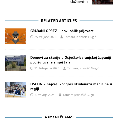
službenika
RELATED ARTICLES
GRAĐANI OPREZ – novi oblik prijevare
25. veljače 2025.
Tamara Jednašić Gugić
Domovi za starije u Osječko-baranjskoj županiji
podižu cijene smještaja
31. listopada 2025.
Tamara Jednašić Gugić
OSCON – najveći kongres studenata medicine u
regiji
5. travnja 2024.
Tamara Jednašić Gugić
VEZANI ČLANCI