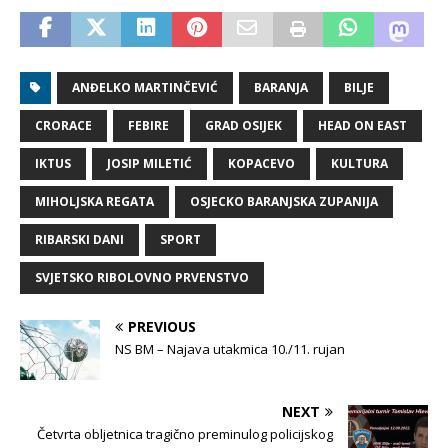
ANĐELKO MARTINČEVIĆ
BARANJA
BILJE
CRORACE
FEBIRE
GRAD OSIJEK
HEAD ON EAST
IKTUS
JOSIP MILETIĆ
KOPACEVO
KULTURA
MIHOLJSKA REGATA
OSJECKO BARANJSKA ZUPANIJA
RIBARSKI DANI
SPORT
SVJETSKO RIBOLOVNO PRVENSTVO
PREVIOUS
NS BM – Najava utakmica 10./11. rujan
NEXT
Četvrta obljetnica tragično preminulog policijskog