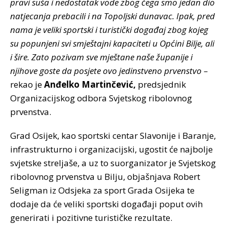
pravi suša i nedostatak vode zbog čega smo jedan dio
natjecanja prebacili i na Topoljski dunavac. Ipak, pred
nama je veliki sportski i turistički događaj zbog kojeg
su popunjeni svi smještajni kapaciteti u Općini Bilje, ali
i šire. Zato pozivam sve mještane naše županije i
njihove goste da posjete ovo jedinstveno prvenstvo –
rekao je
Anđelko Martinčević,
predsjednik
Organizacijskog odbora Svjetskog ribolovnog
prvenstva.
Grad Osijek, kao sportski centar Slavonije i Baranje,
infrastrukturno i organizacijski, ugostit će najbolje
svjetske streljaše, a uz to suorganizator je Svjetskog
ribolovnog prvenstva u Bilju, objašnjava Robert
Seligman iz Odsjeka za sport Grada Osijeka te
dodaje da će veliki sportski događaji poput ovih
generirati i pozitivne turističke rezultate.