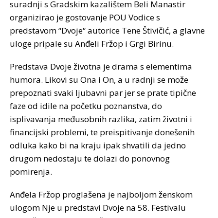
suradnji s Gradskim kazalištem Beli Manastir
organizirao je gostovanje POU Vodice s
predstavom “Dvoje“ autorice Tene Štivičić, a glavne
uloge pripale su Anđeli Fržop i Grgi Birinu.
Predstava Dvoje životna je drama s elementima
humora. Likovi su Ona i On, a u radnji se može
prepoznati svaki ljubavni par jer se prate tipične
faze od idile na početku poznanstva, do
isplivavanja međusobnih razlika, zatim životni i
financijski problemi, te preispitivanje donešenih
odluka kako bi na kraju ipak shvatili da jedno
drugom nedostaju te dolazi do ponovnog
pomirenja.
Anđela Fržop proglašena je najboljom ženskom
ulogom Nje u predstavi Dvoje na 58. Festivalu