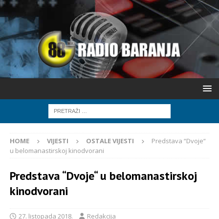
HOME
VIJESTI
OSTALE VIJESTI
Predstava “Dvoje“
u belomanastirskoj kinodvorani
Predstava “Dvoje“ u belomanastirskoj
kinodvorani
27. listopada 2018.
Redakcija