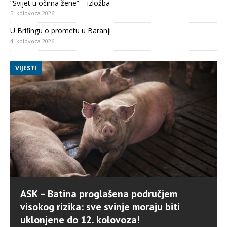
“Svijet u očima žene” – izložba
5. kolovoza 2026.
U Brifingu o prometu u Baranji
4. kolovoza 2026.
VIJESTI
ASK – Batina proglašena područjem
visokog rizika: sve svinje moraju biti
uklonjene do 12. kolovoza!