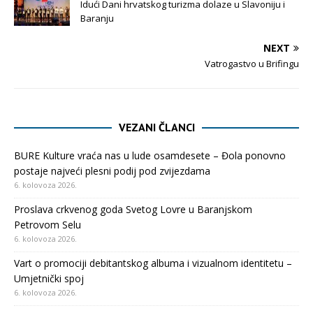
Idući Dani hrvatskog turizma dolaze u Slavoniju i
Baranju
NEXT
Vatrogastvo u Brifingu
VEZANI ČLANCI
BURE Kulture vraća nas u lude osamdesete – Đola ponovno
postaje najveći plesni podij pod zvijezdama
6. kolovoza 2026.
Proslava crkvenog goda Svetog Lovre u Baranjskom
Petrovom Selu
6. kolovoza 2026.
Vart o promociji debitantskog albuma i vizualnom identitetu –
Umjetnički spoj
6. kolovoza 2026.