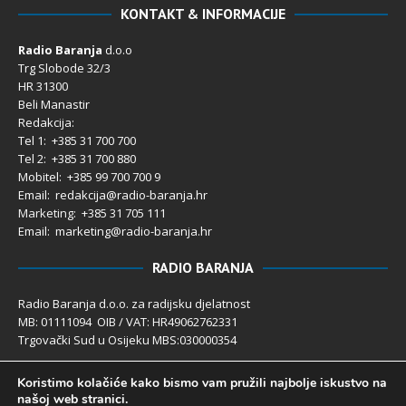
KONTAKT & INFORMACIJE
Radio Baranja
d.o.o
Trg Slobode 32/3
HR 31300
Beli Manastir
Redakcija:
Tel 1: +385 31 700 700
Tel 2: +385 31 700 880
Mobitel: +385 99 700 700 9
Email: redakcija@radio-baranja.hr
Marketing
: +385 31 705 111
Email: marketing@radio-baranja.hr
RADIO BARANJA
Radio Baranja d.o.o. za radijsku djelatnost
MB: 01111094 OIB / VAT: HR49062762331
Trgovački Sud u Osijeku MBS:030000354
Temeljni kapital 2.600,00 € uplaćen u cijelosti
Koristimo kolačiće kako bismo vam pružili najbolje iskustvo na
Poslovni račun PBZ: 2340009-1100121402
našoj web stranici.