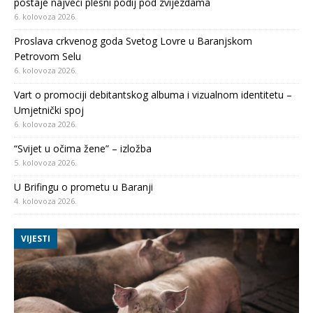
postaje najveći plesni podij pod zvijezdama
6. kolovoza 2026.
Proslava crkvenog goda Svetog Lovre u Baranjskom
Petrovom Selu
6. kolovoza 2026.
Vart o promociji debitantskog albuma i vizualnom identitetu –
Umjetnički spoj
6. kolovoza 2026.
“Svijet u očima žene” – izložba
5. kolovoza 2026.
U Brifingu o prometu u Baranji
4. kolovoza 2026.
VIJESTI