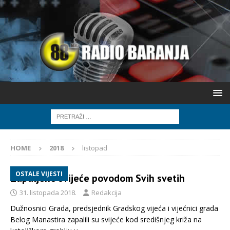
HOME
2018
listopad
OSTALE VIJESTI
Zapaljene svijeće povodom Svih svetih
31. listopada 2018.
Redakcija
Dužnosnici Grada, predsjednik Gradskog vijeća i vijećnici grada
Belog Manastira zapalili su svijeće kod središnjeg križa na