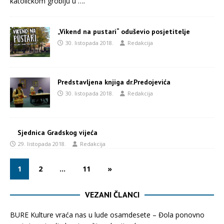
katoličkom groblju u
….
„Vikend na pustari“ oduševio posjetitelje
30. listopada 2018.
Redakcija
Predstavljena knjiga dr.Predojevića
30. listopada 2018.
Redakcija
Sjednica Gradskog vijeća
29. listopada 2018.
Redakcija
1
2
…
11
»
VEZANI ČLANCI
BURE Kulture vraća nas u lude osamdesete – Đola ponovno