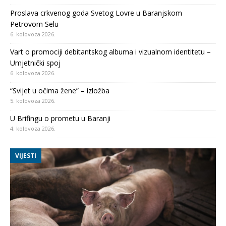
Proslava crkvenog goda Svetog Lovre u Baranjskom
Petrovom Selu
6. kolovoza 2026.
Vart o promociji debitantskog albuma i vizualnom identitetu –
Umjetnički spoj
6. kolovoza 2026.
“Svijet u očima žene” – izložba
5. kolovoza 2026.
U Brifingu o prometu u Baranji
4. kolovoza 2026.
VIJESTI