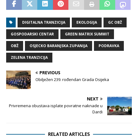
DIGITALNA TRANZICIJA
EKOLOGIJA
GC OBŽ
GOSPODARSKI CENTAR
GREEN MATRIX SUMMIT
OBŽ
OSJECKO BARANJSKA ZUPANIJA
PODRAVKA
ZELENA TRANZICIJA
PREVIOUS
Obilježen 239. rođendan Grada Osijeka
NEXT
Privremena obustava isplate povratne naknade u
Dardi
RELATED ARTICLES